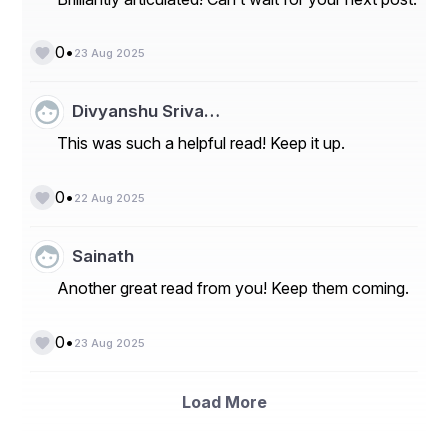
•
0
23 Aug 2025
Divyanshu Sriva…
This was such a helpful read! Keep it up.
•
0
22 Aug 2025
Sainath
Another great read from you! Keep them coming.
•
0
23 Aug 2025
Load More