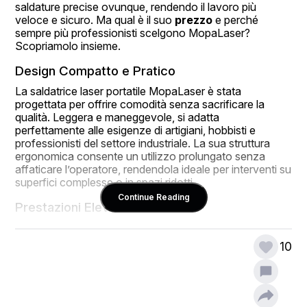
saldature precise ovunque, rendendo il lavoro più 
veloce e sicuro. Ma qual è il suo 
prezzo
 e perché 
sempre più professionisti scelgono MopaLaser? 
Scopriamolo insieme.
Design Compatto e Pratico
La saldatrice laser portatile MopaLaser è stata 
progettata per offrire comodità senza sacrificare la 
qualità. Leggera e maneggevole, si adatta 
perfettamente alle esigenze di artigiani, hobbisti e 
professionisti del settore industriale. La sua struttura 
ergonomica consente un utilizzo prolungato senza 
affaticare l’operatore, rendendola ideale per interventi su 
superfici complesse o in spazi ridotti.
Continue Reading
Prestazioni Elevate
Nonostante le dimensioni compatte, la 
saldatrice 
laser portatile
 di MopaLaser garantisce risultati 
10
eccezionali. La tecnologia avanzata permette di 
lavorare su materiali diversi come acciaio, alluminio e 
rame, assicurando giunzioni resistenti e di alta qualità. 
Inoltre, la regolazione precisa della potenza laser 
consente di adattare il processo di saldatura alle 