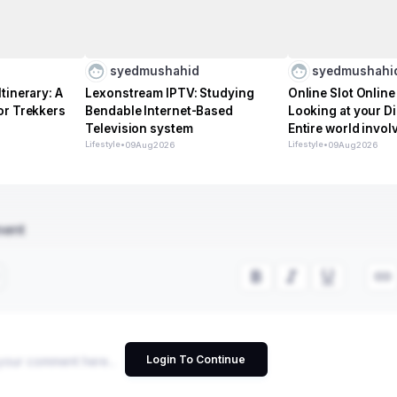
syedmushahid
syedmushahi
tinerary: A
Lexonstream IPTV: Studying
Online Slot Onlin
or Trekkers
Bendable Internet-Based
Looking at your Di
Television system
Entire world invo
Lifestyle
•
day Internet
Lifestyle
•
09
Aug
2026
09
Aug
2026
ment
Login To Continue