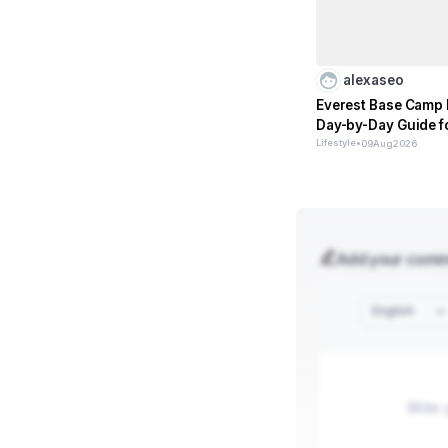
alexaseo
Everest Base Camp I
Day-by-Day Guide f
Lifestyle
•
09
Aug
2026
Add your com
English