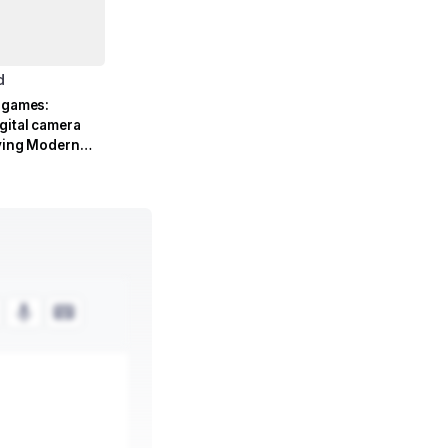
d
e games:
gital camera
lving Modern-