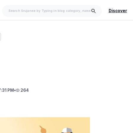
Discover
7:31 PM
•
264