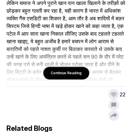
लेकिन समाज ने अपने पुराने खान पान खाला खिलाने के तरीक़ों को 
छोड़कर बहुत गलती कर रहा है, यही कारण है भारत में अधिकांश 
व्यक्ति गैंस एसडिटी का शिकार है, आम तौर है अब शादियों में बफ़र 
सिस्टम जिसे हिन्दी भाषा में खड़े होकर खाने को कहा जाता है, एक 
पटेल में आप सारा खाना निकाल लीजिए उसके बाद टहलते टहलते 
खाना खाइए, ये बहुत अजीब है हमारे बचपन में लोग आराम से 
बारातियों को पहले नाश्ता कुर्सी पर बिठाकर करवाते थे उसके बाद 
उन्हें खाने के लिए आमंत्रित करते थे पहले सन 90 के दौर में प्लेट 
की जगह पत्ते से बनी थाली में भोजन परोसा जाता है और पीने के 
लिए मिट्टी के बर्तन का इस्तेमाल होता था, लोग आराम से बैठकर 
Continue Reading
भोजन करते थे और खान पान की मात्रा भी अधिक होती थी, 
उसके बाद सन 2000 से शुरुआत हुई कुर्सी मेज़ पर बिठाकर 
22
भोजन कराने की लेकिन भोजन पत्ते से बनी थाली में ही परोसा जाता 
था, उसके बाद धीरे धीरे समाज ने इससे मुँह मोड़ लिया आज कल 
तो फ़ैशन हो गया है थर्माकोल की प्लेट जिसमें खाना परोसा जाता है, 
प्लास्टिक का गिलास जिससे पानी पिया जाता है समाज ने उसे 
स्वीकार कर लिया जो वर्तमान समय में बीमारी का घर बना हुआ है।
Related Blogs