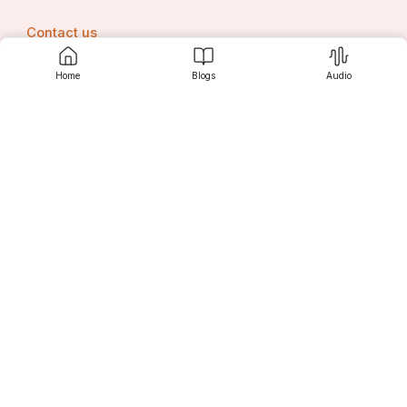
Contact us
Home
Blogs
Audio
Srujanee
Discover
For Readers
For Writers