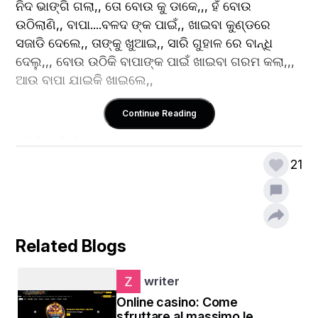
ନିଦ ଭାଙ୍ଗି ଗଲା,, ତୋ ବୋଉ କୁ ଡାକେ,,, ହଁ ବୋଉ 
ଉଠିଲାଣି,, ବାପା....ବଳଦ ଙ୍କ ପାଇଁ,, ଖାଇବା କୁଣ୍ଡରେ 
ସଜାଡି ଦେଲେ,, ତାଙ୍କୁ ଖୁଆଇ,, ସାରି ଗୁହାଳ ରେ ବାନ୍ଧି 
ଦେଲୁ,,, ବୋଉ ଉଠିକି ବାପାଙ୍କ ପାଇଁ ଖାଇବା ଗରମ କଲା,,, 
ଆଉ ବାପା ଯାଇକି ଖାଇଲେ,,
Continue Reading
ଏମିତି ନୀତି ଦିନର,,, ଡୁଟୀ ବାପାଙ୍କର ରୁହେ,, କେବେ ଦୀନ 
ଥାଇ,, ଫେରନ୍ତି,, ତ କେବେ ରାତି ହୁଏ,, ହେଲେ ବୋଉ 
21
ମୋର,, ସବୁ ବେଳେ ଚେଇଁ ରୁହେ,,, ୧୯୯୯ ରୁ ୨୦୧୫ ବାପା 
ଆମର,, ଶଗଡ଼ ଚଳlନ୍ତି,,,, ଗାଁକୁ ପକା ରାସ୍ତା,, ନଥାଏ,,, ଗାଡି 
ମଟର,, ଯିବା ପାଇଁ ବି ସୁବିଧା ନଥାଏ,,, ମାଟି,, କାଦୁଅ 
ରାସ୍ତାକୁ,, ବର୍ଷା ଦିନେ ଅନେକ ଛୋଟ ବଡ଼,, ଘାଇ,, ସମସ୍ତେ 
Related Blogs
ପ୍ରାୟେ ଶଗଡ,, ଉପରେ ନିର୍ଭର କରନ୍ତି,,,
writer
୨ ରୁ ତିନି ଖଣ୍ଡ ଗାଁ ଲୋକ ବି ବାପାଙ୍କୁ ଜlନତି,, ବିବାହ ଘରେ 
Online casino: Come
,, ବାପାଙ୍କୁ ଆଗ ଖୋଜା,, କାରଣ ଶଗଡ଼ ରେ ନୂଆ ବୋହୁ,, 
sfruttare al massimo le