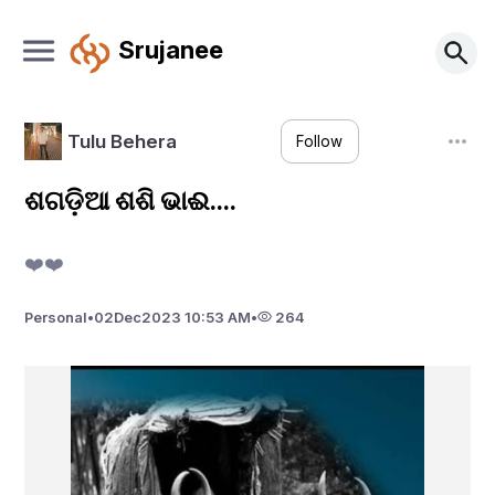
Srujanee
Tulu Behera
Follow
ଶଗଡ଼ିଆ ଶଶି ଭାଈ....
❤️❤️
Personal
•
02
Dec
2023 10:53 AM
•
264