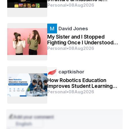
ଘରକୁ ଫେରିବ.. ବାହାଘର କଲ ଆସିବ ମାନେ.. ମୁଁ ବହୁତ ଖୁସି 
promozioni senza deposito
Personal
•
08
Aug
2026
ହୋଇ ଯାଏ... ବାପା ସକାଳୁ ସକାଳୁ ନୂଆ ବୋହୁ ପାଇଁ ଶଗଡ଼ 
ରେ,, ଘର ଟେ ବନାତି,, ମୁଁ ତାଙ୍କୁ ବହୁତ ସାହାଯ୍ୟ କରେ,,, 
କାରଣ ମୋ ମନରେ ଥାଏ,, ବାହାଘର ର,, ମିଠା ଉଖୁଡା ବାପା 
David Jones
ଆଣିବେ ମୁଁ ଖାଇବୀ,, ସେଥି ପାଈଁ ଖୁସି.... ଏମିତି ପ୍ରାୟେ 
My Sister and I Stopped
ବାପାଙ୍କୁ ୨ରୁ ୩ ଖଣ୍ଡ ଗାଁ ର ଲୋକେ,,, ଶଗଡ଼ିଆ ଶଶି ଭାଈ 
Fighting Once I Understood
ବୋଲି ଡାକି ଚାଲିଲେ...
Our Numbers Were Just
Personal
•
08
Aug
2026
Different
ଧିରେ ଧିରେ ସମୟ ପରିବର୍ତନ ହେଲା,, ଗାଁକୁ ରାସ୍ତା,, ଗାଁ ରେ 
captkishor
ଅନେକ ଗାଡି,, ଦେଖିବାକୁ ମିଳିଲା,,, ଧିରେ ଧିରେ ଶଗଡ଼ ଗାଡ଼ି କୁ 
How Robotics Education
Improves Student Learning
ଲୋକ ଖୋଜିବା ବନ୍ଦ କରିଦେଲେ,,,
Outcomes
Personal
•
08
Aug
2026
Add your comment
English