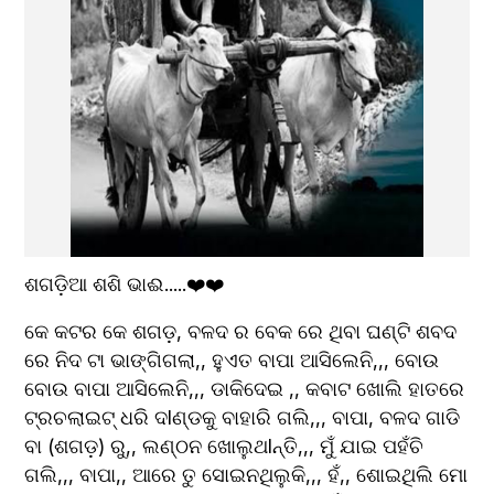
ଶଗଡ଼ିଆ ଶଶି ଭାଈ.....❤️❤️
କେ କଟର କେ ଶଗଡ଼, ବଳଦ ର ବେକ ରେ ଥିବା ଘଣ୍ଟି ଶବଦ 
ରେ ନିଦ ଟା ଭାଙ୍ଗିଗଲା,, ହୁଏତ ବାପା ଆସିଲେନି,,, ବୋଉ 
ବୋଉ ବାପା ଆସିଲେନି,,, ଡାକିଦେଇ ,, କବାଟ ଖୋଲି ହାତରେ 
ଟ୍ରଚଲାଇଟ୍ ଧରି ଦlଣ୍ଡକୁ ବାହାରି ଗଲି,,, ବାପା, ବଳଦ ଗାଡି 
ବା (ଶଗଡ଼) ରୁ,, ଲଣ୍ଠନ ଖୋଲୁଥlନ୍ତି,,, ମୁଁ ଯାଇ ପହଁଚି 
ଗଲି,,, ବାପା,, ଆରେ ତୁ ସୋଇନଥିଲୁକି,,, ହଁ,, ଶୋଇଥିଲି ମୋ 