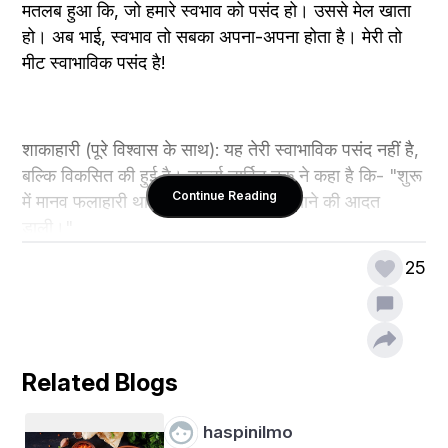
मतलब हुआ कि, जो हमारे स्वभाव को पसंद हो। उससे मेल खाता 
हो। अब भाई, स्वभाव तो सबका अपना-अपना होता है। मेरी तो 
मीट स्वाभाविक पसंद है! 
शाकाहारी (पूरे विश्वास के साथ): यह तेरी स्वाभाविक पसंद नहीं है, 
बल्कि विकसित की हुई है। चार्ल्स डार्विन तक ने कहा है कि- "शुरू 
Continue Reading
में मानव फलाहारी था। बाद में इंसान ने मांस खाने की आदत 
डाली।"
25
मांसाहारी: यार, पसंद तो पसंद ही है। चाहे प्राकृतिक अथवा 
स्वाभाविक हो या फिर अपनाई गई।
Related Blogs
शाकाहारी: पर हम तो यहाँ इस बारे में बात कर रहे हैं कि "हमारा 
haspinilmo