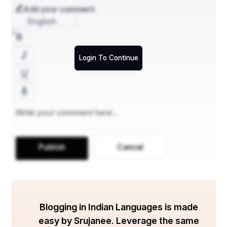
Add your comment
    ଲସତ୍ପ୍ରେତପାଣିଂ ପ୍ରଯୁକ୍ତୈକକାଞ୍ଚୀ ।
English
ଶବାକାରମଞ୍ଚାଧିରୂଢା ଶିବାଭିଶ୍-
  ଚତୁର୍ଦ୍ଦିକ୍ଷୁଶବ୍ଦାୟମାନାଽଭିରେଜେ ॥ ୩॥
Login To Continue
॥ ଅଥ ସ୍ତୁତିଃ ॥
ଓଁ 
Publish
Cancel
ବିରଞ୍ଚ୍ୟାଦିଦେବାସ୍ତ୍ରଯସ୍ତେ ଗୁଣାସ୍ତ୍ରୀନ୍
  ସମାରାଧ୍ୟ କାଳୀଂ ପ୍ରଧାନା ବଭୂବୁଃ ।
Blogging in Indian Languages is made
ଅନାଦିଂ ସୁରାଦିଂ ମଖାଦିଂ ଭବାଦିଂ
easy by Srujanee. Leverage the same