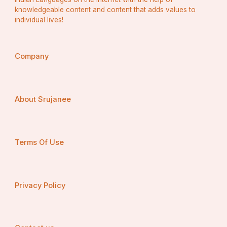
knowledgeable content and content that adds values to
individual lives!
ସୁରାପାନମତ୍ତା ସୁଭକ୍ତାନୁରକ୍ତା
Company
  ଲସତ୍ପୂତଚିତ୍ତେ ସଦାବିର୍ଭବତ୍ତେ ।
ଜପଧ୍ୟାନପୂଜାସୁଧାଧୌତପଙ୍କା
About Srujanee
  ସ୍ୱରୂପଂ ତ୍ୱଦୀୟଂ ନ ବିନ୍ଦନ୍ତି ଦେବାଃ ॥ ୪॥
Terms Of Use
ଚିଦାନନ୍ଦକନ୍ଦଂ ହସନ୍ ମନ୍ଦମନ୍ଦଂ
  ଶରଚ୍ଚନ୍ଦ୍ରକୋଟିପ୍ରଭାପୁଞ୍ଜବିମ୍ବମ୍ ।
Privacy Policy
ମୁନୀନାଂ କବୀନାଂ ହୃଦି ଦ୍ୟୋତୟନ୍ତଂ
  ସ୍ୱରୂପଂ ତ୍ୱଦୀୟଂ ନ ବିନ୍ଦନ୍ତି ଦେବାଃ ॥ ୫॥