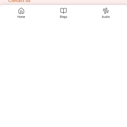
Contact us
Home
Blogs
Audio
ମହାମେଘକାଳୀ ସୁରକ୍ତାପି ଶୁଭ୍ରା
Srujanee
  କଦାଚିଦ୍ ବିଚିତ୍ରାକୃତିର୍ଯୋଗମାୟା ।
ନ ବାଳା ନ ବୃଦ୍ଧା ନ କାମାତୁରାପି
Discover
  ସ୍ୱରୂପଂ ତ୍ୱଦୀୟଂ ନ ବିନ୍ଦନ୍ତି ଦେବାଃ ॥ ୬॥
For Readers
କ୍ଷମସ୍ୱାପରାଧଂ ମହାଗୁପ୍ତଭାବଂ
  ମୟା ଲୋକମଧ୍ୟେ ପ୍ରକାଶିକୃତଂ ଯତ୍ ।
For Writers
ତବ ଧ୍ୟାନପୂତେନ ଚାପଲ୍ୟଭାବାତ୍
  ସ୍ୱରୂପଂ ତ୍ୱଦୀୟଂ ନ ବିନ୍ଦନ୍ତି ଦେବାଃ ॥ ୭॥
Editor