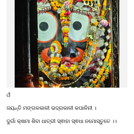
ଓଁ
ଜୟନ୍ତି ମଙ୍ଗଳକାଳୀ ଭଦ୍ରକାଳୀ କପାଳିନୀ ।
ଦୁର୍ଗା କ୍ଷମା ଶିବା ଧାତ୍ରୀ ସ୍ଵାହା ସ୍ଵଧା ନମୋସ୍ତୁତେ ।।