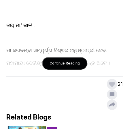
ଜୟ ମା' କାଳି !
ମା ଜଗଦମ୍ବା ସମ୍ପୂର୍ଣ୍ଣ ବିଶ୍ଵର ଅଧିଷ୍ଠାତ୍ରୀ ଦେବୀ । 
ମହାମାୟା ଦେବୀଙ୍କର ଶକ୍ତି ଅନାଦି ଓ ଅନନ୍ତ ଅଟେ ।
Continue Reading
21
ଧ୍ୟାନମ୍ ।
ଓଁ 
Related Blogs
ଗଳଦ୍ ରକ୍ତମୁଣ୍ଡାବଳୀକଣ୍ଠମାଳା