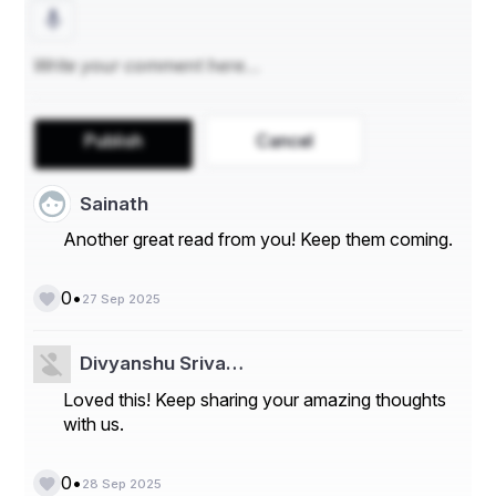
ସୁଖ ସମୃଦ୍ଧିଘରେ ରହେ ||
ଶଙ୍ଖ କେବଳ ଖୋଳ ନୁହେଁ,
Publish
Cancel
ଏକ ଜୀବନ୍ତ ଇତିହାସ|
Sainath
ସମୁଦ୍ରର ଦେଇଆସା,
Another great read from you! Keep them coming.
ପବିତ୍ରତାର ଅଟେ ଆଶା ||
•
0
27 Sep 2025
Divyanshu Sriva…
ତା'ମଧ୍ୟରେ ଲୁଚି ରହିଛି,
Loved this! Keep sharing your amazing thoughts
ସାଗରର ଗର୍ଜନ ରାଗ|
with us.
ତା'ର ଧ୍ୱନିରେ ବହିଯାଏ,
•
0
28 Sep 2025