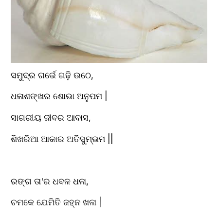
ସମୁଦ୍ର ଗର୍ଭେ ଗଢ଼ି ଉଠେ,
ଧଳାଶଙ୍ଖର ଶୋଭା ଅନୁପମ |
ସାଗରୀୟ ଜୀବର ଆବାସ,
ଶିଖରିଆ ଆକାର ଅତିସୁମ୍ଭମ ||
ରଙ୍ଗ ତା'ର ଧବଳ ଧଳା,
ଚମକେ ଯେମିତି ଜହ୍ନ ଖଳା |