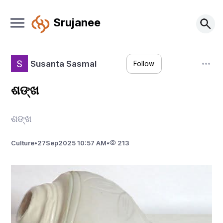
Srujanee
Susanta Sasmal
Follow
ଶଙ୍ଖ
ଶଙ୍ଖ
Culture
•
27
Sep
2025 10:57 AM
•
213