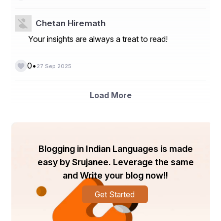
ସମୁଦ୍ରର ଅମର ବ୍ୟାଖ୍ୟାନ||
Chetan Hiremath
Your insights are always a treat to read!
ପୂଜା ଅର୍ଚ୍ଚନାର ସାଥୀ,
•
0
27 Sep 2025
ମଙ୍ଗଳ କାର୍ଯ୍ୟରେ ଅଂଶ|
Load More
ଶଙ୍ଖ ବିନା ଅଧୁରା,
ସବୁ ଶୁଭକର୍ମ ଓ ଉତ୍ସବ ||
Blogging in Indian Languages is made
ହେ ଶଙ୍ଖ, ତୁମକୁ ପ୍ରଣାମ,
easy by Srujanee. Leverage the same
and Write your blog now!!
ତୁମ୍ଭର ମହିମା ଅପାର |
Get Started
ଆମ ଜୀବନେରଖ ଶୁଭ,