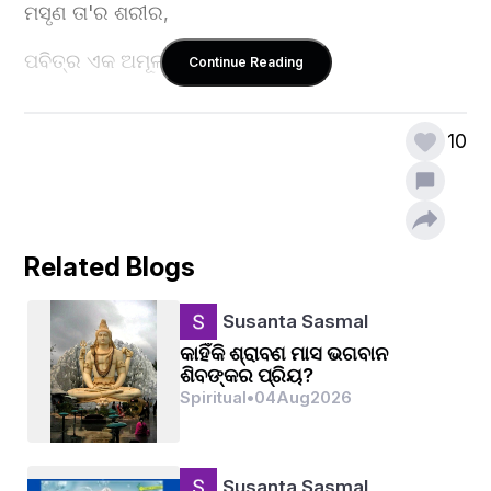
ମସୃଣ ତା'ର ଶରୀର,
ପବିତ୍ର ଏକ ଅମୂଲ୍ୟ ରତ୍ନ||
Continue Reading
10
ହିନ୍ଦୁ ଶାସ୍ତ୍ର କହେ ଯେ,
ଶଙ୍ଖ ଅତି ଶୁଭଂକର |
ଘରେ ରଖିଲେ ଧନ ଧାନ୍ୟ,
Related Blogs
ଲକ୍ଷ୍ମୀ କରନ୍ତି ସଦା ବାସ ||
Susanta Sasmal
କାହିଁକି ଶ୍ରାବଣ ମାସ ଭଗବାନ
ଶିବଙ୍କର ପ୍ରିୟ?
ପୂଜାର ଥାଳିରେ ତା'ର,
Spiritual
•
04
Aug
2026
ଅନନ୍ୟ ଏକ ମହିମା|
Susanta Sasmal
ଶଙ୍ଖେ ଭରି ଜଳ ଛବି,