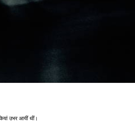
कियां उभर आयीं थीं।