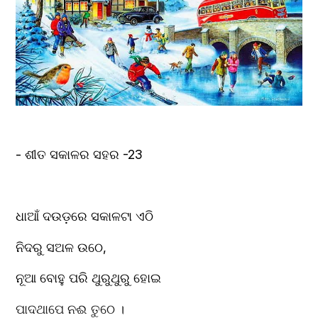
- ଶୀତ ସକାଳର ସହର -23
ଧାଆଁ ଦଉଡ଼ରେ ସକାଳଟା ଏଠି
ନିଦରୁ ସଅଳ ଉଠେ,
ନୂଆ ବୋହୁ ପରି ଥୁରୁଥୁରୁ ହୋଇ
ପାଦଥାପେ ନଈ ତୁଠେ ।