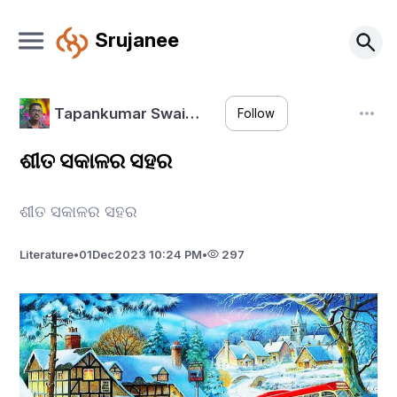
Srujanee
Tapankumar Swai…
Follow
ଶୀତ ସକାଳର ସହର
ଶୀତ ସକାଳର ସହର
Literature
•
01
Dec
2023 10:24 PM
•
297