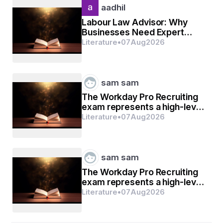
aadhil
Labour Law Advisor: Why
ଶୀତ ସକାଳରେ ସହରର ନିଦ
Businesses Need Expert
Labour Compliance Support
Literature
•
07
Aug
2026
ଆପେଆପେ ଯାଏ ଭାଜି,
ଥୋକେ ନିରାଶ୍ରୟ ଲୋକ ଶୋଇଥାନ୍ତି
sam sam
ଦୋକାନ ବାରଣ୍ଡା ଖୋଜି ।
The Workday Pro Recruiting
exam represents a high-level
mark of distinction
Literature
•
07
Aug
2026
ପୂରୁବ ଆକାଶେ ସୁରୁଜ ଦିଶଇ
sam sam
କୁହୁଡ଼ି ଘେରାରେ ଫିକା,
The Workday Pro Recruiting
exam represents a high-level
ରାତିର କାକର ପତର ମଥାରେ
mark of distinction
Literature
•
07
Aug
2026
ଆଙ୍କି ଦେଇଥାଏ ଟୀକା ।