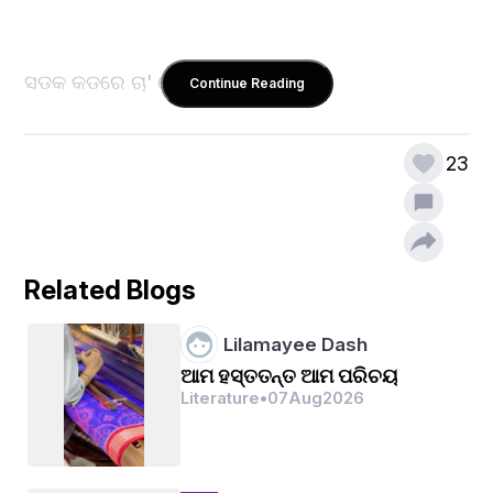
ସଡକ କଡରେ ଚା' ଦୋକାନରେ
Continue Reading
ଭିଡଜମି ଉଠେ ଧିମେ,
23
କଦବା କେଉଁଠି ନିଆଁର ପରଶେ
ଶୀତର ଦରଜ କମେ ।
Related Blogs
କୋହଲା ପବନେ ଥରିଯାଏ ଦେହ
Lilamayee Dash
ଥରି ଉଠେ ଓଠ ପାଟି,
ଆମ ହସ୍ତତନ୍ତ ଆମ ପରିଚୟ
Literature
•
07
Aug
2026
କୁହୁଡ଼ି ଘେରାରେ ବାନ୍ଧି ହୋଇଥାଏ
ଆକାଶ ହେଉବା ମାଟି ।