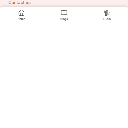
Contact us
Home
Blogs
Audio
Srujanee
Discover
For Readers
For Writers
Editor