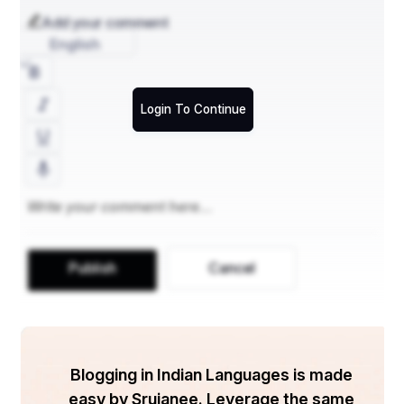
Add your comment
English
ଶୀତ ସକାଳରେ ସହରର ଛବି
ଗାଆଁଠୁ ନିଆରା ଲାଗେ,
Login To Continue
ଗାଆଁ ଶୋଇଥାଏ ଗହଳ ନିଦରେ
ସହରଟା ଏଠି ଜାଗେ ।
ତପନ କୁମାର ସ୍ୱାଇଁ
Publish
Cancel
ଅଇବିଲି, ତିର୍ତ୍ତୋଲ, ଜଗତସିଂହପୁର
ମୋ-୯୦୪୦୦୩୩୩୯୦ 
Blogging in Indian Languages is made
easy by Srujanee. Leverage the same