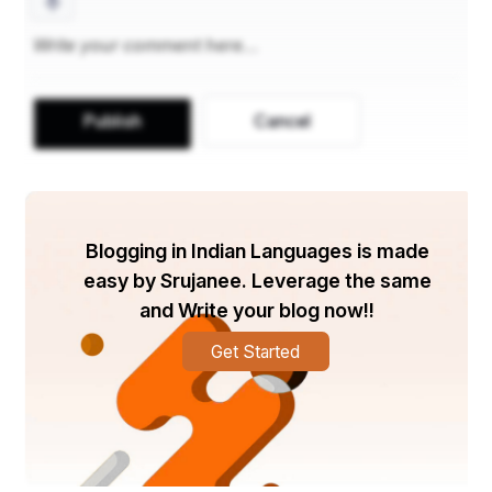
॥ ॐ जय शिव ओंकारा ॥
कर के मध्य कमंडलु चक्र त्रिशूल धर्ता ।
Publish
Cancel
जगकर्ता जगभर्ता जगसंहारकर्ता ॥
॥ ॐ जय शिव ओंकारा ॥
Blogging in Indian Languages is made
easy by Srujanee. Leverage the same
and Write your blog now!!
ब्रह्मा विष्णु सदाशिव जानत अविवेका ।
Get Started
प्रणवाक्षर मध्ये ये तीनों एका ॥
॥ ॐ जय शिव ओंकारा ॥