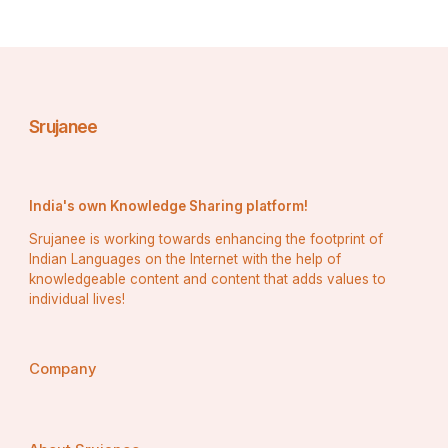
काशी में विश्वनाथ विराजत नन्दी ब्रह्मचारी ।
नित उठि भोग लगावत महिमा अति भारी ॥
॥ ॐ जय शिव ओंकारा ॥
Srujanee
त्रिगुण शिवजीकी आरती जो कोई नर गावे ।
India's own Knowledge Sharing platform!
कहत शिवानन्द स्वामी मनवांछित फल पावे ॥
Srujanee is working towards enhancing the footprint of
Indian Languages on the Internet with the help of
॥ ॐ जय शिव ओंकारा ॥
knowledgeable content and content that adds values to
individual lives!
Company