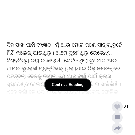
ଦିନ ପାଖ ପାଖି ୧୨:୩୦। ମୁଁ ଆଉ ମୋର ଜଣେ ସାଙ୍ଗ,ଦୁହେଁ 
ମିଶି କଲେଜ୍ ଯାଉଥିଲୁ। ଆମେ ଦୁହେଁ ଥିଲୁ ରେଭେନ୍ସା 
ବିଶ୍ଵବିଦ୍ୟାଳୟ ର ଛାତ୍ରୀ। ସେଦିନ ଥିଲା ବୁଧବାର ଆଉ 
ଆମର ଜୁଲୋଜୀ ପ୍ରାକ୍ଟିକଲ୍ ଥିଲା।ଯାଇ ଠିକ୍ କଲେଜ୍ ରେ 
ପହଞ୍ଚିଲା ବେଳକୁ ଜାଣିଲୁ ଯେ ଆଜି ବର୍ଷା ପାଇଁ କ୍ଲାସ୍ 
ସୁସ୍ପେଣ୍ଡ ହେଇଯାଇଛି। ଦୁହେଁ ଭାବିଲୁ ଆସି ର ସାରିଲିଣି। 
Continue Reading
ଏବେ ବର୍ଷା ରେ ଓଦା ବି ହେଇ ଯାଉଛୁ। ହଷ୍ଟେଲ ଫେରିଲା 
ବେଳେ ଆଉ ଟିକେ ଓଦା ହେଇକି ଯିବୁ। ହେଲେ ମୋ ସାଙ୍ଗ 
21
ସୋନା କହିଲା କି ନାଇଁ,ମୁଁ ଓଦା ହେବିନି। ତା କଥା ଶୁଣି ତାକୁ ମୋ 
ବ୍ୟାଗ୍ ଆଉ ଫୋନ୍ ଦେଇ ଦେଇ ଚାଲିଗଲି ଓଦା ହେବାକୁ।ଆମ 
ରେଭେନ୍ସା କଲେଜରେ କୋଉ ମହାନଦୀ ଠୁଁ କମ୍ କି। ଟିକେ 
ବର୍ଷା ହେଲେ ଆଣ୍ଠୁ ଯାଏ ପାଣି ହେଇ ଯାଏ। ଚିଡା ଟା ବହୁତ୍ 