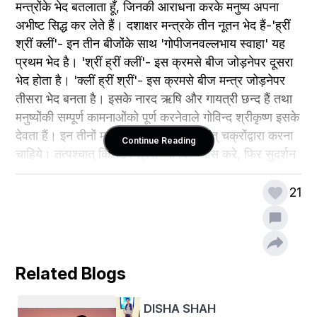
मन्त्रोंके भेद बतलाता हूँ, जिनकी आराधना करके मनुष्य अपना 
अभीष्ट सिद्ध कर लेते हैं। दशाक्षर मन्त्रके तीन नूतन भेद हैं-'ह्रीं 
श्रीं क्लीं'- इन तीन बीजोंके साथ 'गोपीजनवल्लभाय स्वाहा' यह 
प्रथम भेद है। 'श्रीं ह्रीं क्लीं'- इस क्रमसे बीज जोड़नेपर दूसरा 
भेद होता है। 'क्लीं ह्रीं श्रीं'- इस क्रमसे बीज मन्त्र जोड़नेपर 
तीसरा भेद बनता है। इसके नारद ऋषि और गायत्री छन्द हैं तथा 
मनुष्योंकी सम्पूर्ण कामनाओंको पूर्ण करनेवाले गोविन्द श्रीकृष्ण इसके 
देवता हैं। इन तीनों मन्त्रोंका अङ्गन्यास पूर्ववत् चक्रोंद्वारा करना 
Continue Reading
चाहिये। तत्पश्चात् किरीटमन्त्रसे व्यापक-न्यास करे, फिर सुदर्शन 
मन्त्रसे दिग्बन्ध करे। आदि मन्त्रमें बीस अक्षरवाले मन्त्रकी ही 
भाँति ध्यान-पूजन आदि करे। द्वितीय मन्त्रमें दशाक्षर-मन्त्रके लिये 
21
कहे हुए ध्यान- पूजन आदिका आश्रय ले। तृतीय मन्त्रमें विद्वान् 
पुरुष एकाग्रचित्त होकर श्रीहरिका इस प्रकार ध्यान करे- भगवान् 
अपनी छः भुजाओंमें क्रमशः शङ्ख, चक्र, धनुष, बाण, पाश तथा 
अंकुश धारण करते हैं और शेष दो भुजाओंमें वेणु लेकर बजा रहे हैं। 
Related Blogs
उनका वर्ण लाल है। वे श्रीकृष्ण साक्षात् सूर्यरूपसे प्रकाशित होते 
हैं। इस प्रकार ध्यान करके बुद्धिमान् पुरुष पाँच लाख जप करे और 
DISHA SHAH