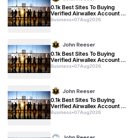
କବି କୋବିଦ କହି ସକୈ କହାଁ ତେ
0.1k Best Sites To Buying
Verified Airwallex Account In
ତୁମ ଉପକାର ସୁଗ୍ରୀୱହିଁ କୀହ୍ନା
(2026)
Business
•
07
Aug
2026
ରାମ ମିଲାୟ ରାଜ ପଦ ଦୀହ୍ନା
John Reeser
0.1k Best Sites To Buying
ତୁହ୍ମରୋ ମନ୍ତ୍ର ବିଭୀଷଣ ମାନା
Verified Airwallex Account In
(2026)
Business
•
07
Aug
2026
ଲଙ୍କେଶ୍ଵର ଭୟେ ସବ ଜଗ ଜାନା
ଯୁଗ ସହସ୍ର ଯୋଯନ ପର ଭାନୂ
John Reeser
ଲିଲ୍ୟୋତାହି ମଧୁର ଫଲ ଜାନୂ
0.1k Best Sites To Buying
Verified Airwallex Account In
(2026)
Business
•
07
Aug
2026
ପ୍ରଭୁ ମୁଦ୍ରିକା ମେଲି ମୁଖ ମାହିଁ
John Reeser