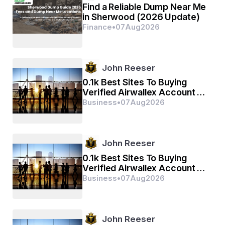
Find a Reliable Dump Near Me
in Sherwood (2026 Update)
ମହାବୀର ବିକ୍ରମ ବଜରଙ୍ଗୀ
Finance
•
07
Aug
2026
କୁମତି ନିୱାର ସୁମତି କେ ସଙ୍ଗୀ
John Reeser
କଞ୍ଚନ ବରନ ବିରାଜ ସୁବେସା
0.1k Best Sites To Buying
କାନନ କୁଣ୍ଡଲ କୁଞ୍ଚିତ କେଶା
Verified Airwallex Account In
(2026)
Business
•
07
Aug
2026
ହାଥ ବଜ୍ର ଔ ଧ୍ବଜା ବିରାଜୈ
କାଁଧେ ମୁଂଜ ଜନେୟୁ ସାଜୈ
John Reeser
ଶଙ୍କର ସୁୱନ କେସରୀ ନନ୍ଦନ
0.1k Best Sites To Buying
Verified Airwallex Account In
(2026)
Business
•
07
Aug
2026
ତେଜ ପ୍ରତାପ ମହା ଜଗ ଵଂଦନ
John Reeser
ବିଦ୍ଯାୱାନ ଗୁନୀ ଅତି ଚତୁର