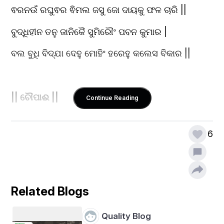
ଵରନଉଁ ରଘୁଵର ଵିମଲ ଜସୁ ଜୋ ଦାୟକୁ ଫଳ ଚାରି ||
ବୁଦ୍ଧିହୀନ ତନୁ ଜାନିକୈ ସୁମିରୌଂ ପବନ କୁମାର |
ବଲ ବୁଧି ବିଦ୍ଯା ଦେହୁ ମୋହିଂ ହରେହୁ କଲେସ ବିକାର ||
|| ଚୌପାଈ ||
Continue Reading
6
ଜୟ ହନୁମାନ ଜ୍ଞାନଗୁନ ସାଗର
ଜୟ କପୀସ ତହୁଁ ଲୋକ ଉଜାଗର
ରାମ ଦୂତ ଅତୁଲିତ ବଲ ଧାମା
Related Blogs
ଅଞ୍ଜନିପୁତ୍ର ପୱନସୁତ ନାମା
Quality Blog