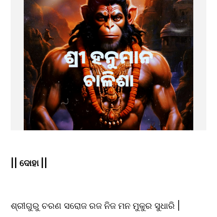
|| ଦୋହା ||
ଶ୍ରୀଗୁରୁ ଚରଣ ସରୋଜ ରଜ ନିଜ ମନ ମୁକୁର ସୁଧାରି |