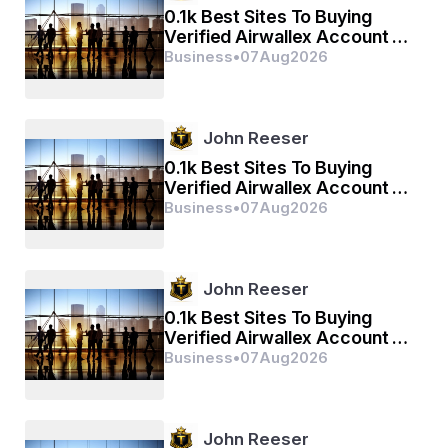
0.1k Best Sites To Buying
Verified Airwallex Account In
ରାମ କାଜ କରିବେ କୋ ଆତୁର
(2026)
Business
•
07
Aug
2026
ପ୍ରଭୁ ଚରିତ ସୁନିୱେ କୋ ରସିୟା
ରାମ ଲଖନ ସୀତା ମନ ଵସିୟା
John Reeser
0.1k Best Sites To Buying
Verified Airwallex Account In
(2026)
Business
•
07
Aug
2026
ସୂକ୍ଷ୍ମ ରୂପ ଧରି ସିୟହିଁ ଦିଖାୱା
ବିକଟ ରୂପ ଧରି ଲଂକ ଜରାୱା
John Reeser
ଭୀମ ରୂପ ଧରି ଅସୁର ସଂହାରେ
0.1k Best Sites To Buying
Verified Airwallex Account In
ରାମଚନ୍ଦ୍ର କେ କାଜ ସଁୱାରେ
(2026)
Business
•
07
Aug
2026
ଲାୟ ସଂଜୀୱନ ଲଖନ ଜିୟାୟେ
John Reeser