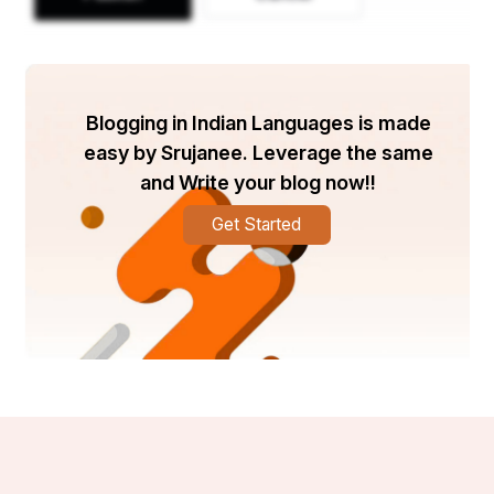
|| ଦୋହା ||
Blogging in Indian Languages is made
easy by Srujanee. Leverage the same
।। ପୱନତନୟ ସଙ୍କଟହରନ ମଙ୍ଗଳ ମୂରତି ରୂପ
and Write your blog now!!
ରାମ ଲଖନ ସୀତା ସହିତ ହୃଦୟ ବସହୁଁ ସୁର ଭୂପ ।।
Get Started