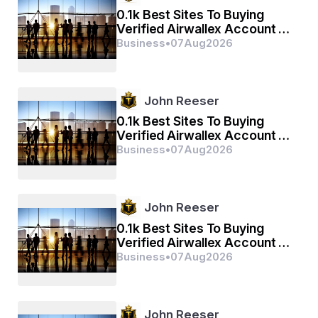
0.1k Best Sites To Buying
ଶ୍ରୀ ରଘୁବୀର ହରୀଶ ଉର ଲାୟେ
Verified Airwallex Account In
(2026)
Business
•
07
Aug
2026
ରଘୁପତି କିହ୍ନି ବହୁତ ବଡାଇ
ତୁମ ମମ ପ୍ରିୟ ଭରତ ହିଁ ସମ ଭାଇ
John Reeser
0.1k Best Sites To Buying
Verified Airwallex Account In
ସହସ ବଦନ ତୁହ୍ମରେ ଜସ ଗାୱୈଁ
(2026)
Business
•
07
Aug
2026
ଅସ କହି ଶ୍ରୀପତି କଣ୍ଠ ଲଗାୱୈଁ
ସନକାଦିକ ବ୍ରହ୍ମାଦି ମୁନୀସା
John Reeser
0.1k Best Sites To Buying
ନାରଦ ସାରଦ ସହିତ ଅହୀସା
Verified Airwallex Account In
(2026)
Business
•
07
Aug
2026
ଯମ କୁବେର ଦିଗପାଲ ଜହାଁ ତେ
John Reeser