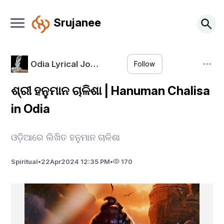
Srujanee
Odia Lyrical Jo…
Follow
ଶ୍ରୀ ହନୁମାନ ଚାଳିଶା | Hanuman Chalisa
in Odia
ଓଡ଼ିଆରେ ଲିଖିତ ହନୁମାନ ଚାଳିଶା
Spiritual
•
22
Apr
2024 12:35 PM
•
170