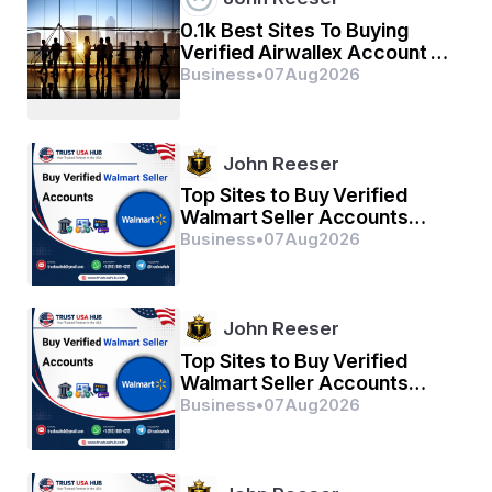
ଜଲଧୀ ଲାଁଘିଗୟେ ଅଚରଜ ନାହିଁ
0.1k Best Sites To Buying
ଦୁର୍ଗମ କାଜ ଜଗତ କେ ଯେତେ
Verified Airwallex Account In
(2026)
Business
•
07
Aug
2026
ସୁଗମ ଅନୁଗ୍ରହ ତୁହ୍ମରେ ତେତେ
John Reeser
ରାମ ଦୁଆରେ ତୁମ୍ ରଖୱାରେ
Top Sites to Buy Verified
Walmart Seller Accounts
Safely in 2026
Business
•
07
Aug
2026
ହୋତ ନ ଆଜ୍ଞା ବିନୁ ପୈସାରେ
ସବ ସୁଖ ଲହୈ ତୁହାରୀ ସରନା
John Reeser
ତୁମ ରକ୍ଷକ କାହୂ କୋ ଡର ନା
Top Sites to Buy Verified
Walmart Seller Accounts
Safely in 2026
Business
•
07
Aug
2026
ଆପନ ତେଜ ସଂହାରୋ ଆପୈ
ତିନୋଁ ଲୋକ ହାଁକ ତେ କାଁପୈ