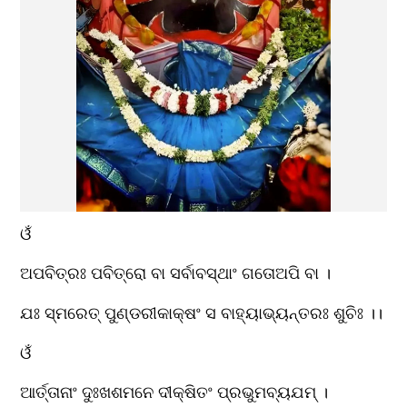
ଓଁ
ଅପବିତ୍ରଃ ପବିତ୍ରୋ ବା ସର୍ବାବସ୍ଥାଂ ଗତୋଅପି ବା ।
ଯଃ ସ୍ମରେତ୍ ପୁଣ୍ଡରୀକାକ୍ଷଂ ସ ବାହ୍ୟାଭ୍ୟନ୍ତରଃ ଶୁଚିଃ ।।
ଓଁ 
ଆର୍ତ୍ତାନାଂ ଦୁଃଖଶମନେ ଦୀକ୍ଷିତଂ ପ୍ରଭୁମବ୍ୟଯମ୍ ।