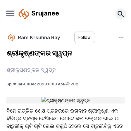
Srujanee
Ram Krsuhna Ray
Follow
ଶ୍ରୀକୃଷ୍ଣଙ୍କର ସ୍ୱପ୍ନ
ଶ୍ରୀକୃଷ୍ଣଙ୍କର ସ୍ୱପ୍ନ
Spiritual
•
08
Dec
2023 8:03 AM
•
202
ଦିନେ ରାତ୍ରିର ଶେଷ ପ୍ରହରରେ ଭଗବାନ ଶ୍ରୀକୃଷ୍ଣ ଏକ 
ବିଚିତ୍ର ସ୍ବପ୍ନ ଦେଖିଲେ। ଗୋଟେ କଳା ରଙ୍ଗର ଗାଈ ତା 
ବାଛୁରୀକୁ ଚାଟି ଚାଟି ଗେଲ କରୁଛି ହେଲେ ସେ ବାଛୁରୀଟିକୁ ଏତେ 