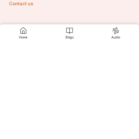
Contact us
Srujanee
Home
Blogs
Audio
Discover
For Readers
For Writers
Editor