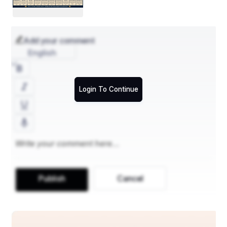
Destinations
ଇହଲୋକରେ ଯେଉଁ ମନୁଷ୍ୟ ଯେପରି ଓ ଯେତେ ପରିମାଣର 
Add your comment
ଧର୍ମ ବା ଅଧର୍ମ କରେ, ପରଲୋକରେ ତାକୁ ସେହିପରି ଓ ସେହି 
English
ପରିମାଣରେ ଫଳ ଭୋଗିବାକୁ ପଡ଼ିଥାଏ।
Login To Continue
ଓଁ ଭଗବତେ ବାସୁଦେବାୟ ନମଃ 
🙏🙏🙏
Publish
Cancel