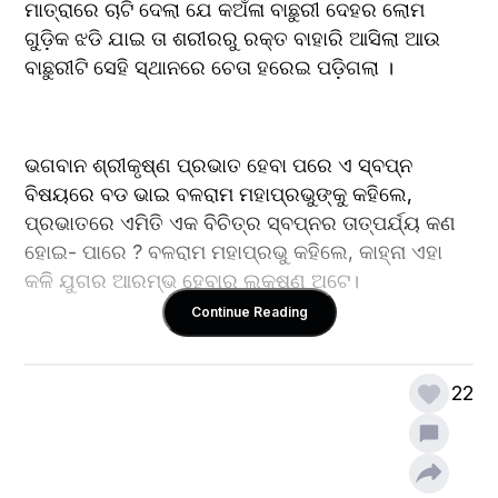
ମାତ୍ରାରେ ଚାଟି ଦେଲା ଯେ କଅଁଳା ବାଛୁରୀ ଦେହର ଲୋମ 
ଗୁଡ଼ିକ ଝଡି ଯାଇ ତା ଶରୀରରୁ ରକ୍ତ ବାହାରି ଆସିଲା ଆଉ 
ବାଛୁରୀଟି ସେହି ସ୍ଥାନରେ ଚେତା ହରେଇ ପଡ଼ିଗଲା ।
ଭଗବାନ ଶ୍ରୀକୃଷ୍ଣ ପ୍ରଭାତ ହେବା ପରେ ଏ ସ୍ବପ୍ନ 
ବିଷୟରେ ବଡ ଭାଇ ବଳରାମ ମହାପ୍ରଭୁଙ୍କୁ କହିଲେ, 
ପ୍ରଭାତରେ ଏମିତି ଏକ ବିଚିତ୍ର ସ୍ବପ୍ନର ତାତ୍ପର୍ଯ୍ୟ କଣ 
ହୋଇ- ପାରେ ? ବଳରାମ ମହାପ୍ରଭୁ କହିଲେ, କାହ୍ନା ଏହା 
କଳି ଯୁଗର ଆରମ୍ଭ ହେବାର ଲକ୍ଷଣ ଅଟେ।
Continue Reading
କଳିଯୁଗରେ ପିତା ମାତା ତାଙ୍କ ସନ୍ତାନ ମାନଙ୍କୁ ଏତେ 
22
ମାତ୍ରାରେ ପ୍ରେମ କରିବେ ଏତେ ସୁବିଧା ପ୍ରଦାନ କରିବେ ଯେ 
ସନ୍ତାନ ମାନେ ବିଳାସ ବ୍ୟସନରେ କାଳାତିପାତ କରି ନିଜର ହିଁ 
କ୍ଷତି କରିବେ। ସୁବିଧା ପାଇ ସେମାନେ ହୋଇଯିବେ ଜ୍ଞାନ ହୀନ, 
ବୁଦ୍ଧି ହୀନ, ଅହଂକାରୀ ଆଉ ପାପ କର୍ମରେ ଲୀନ ରହିବେ।