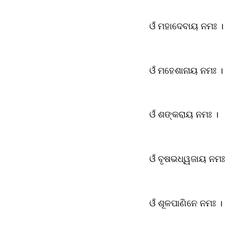
ଓଁ ମହାଦେବାୟ ନମଃ ।
ଓଁ ମହେଶାନାୟ ନମଃ ।
ଓଁ ଶଙ୍କରାୟ ନମଃ ।
ଓଁ ବୃଷଭଧ୍ୱଜାୟ ନମଃ
ଓଁ ଶୂଳପାଣିନେ ନମଃ ।