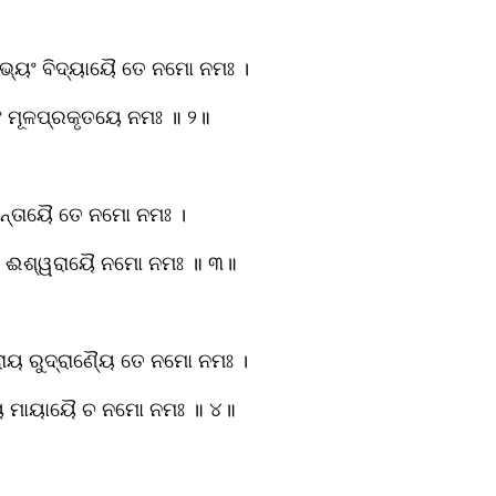
ୁଭ୍ୟଂ ବିଦ୍ୟାୟୈ ତେ ନମୋ ନମଃ ।
ଂ ମୂଳପ୍ରକୃତୟେ ନମଃ ॥ ୨॥
ିନ୍ତାୟୈ ତେ ନମୋ ନମଃ ।
ୟ ଈଶ୍ୱରାୟୈ ନମୋ ନମଃ ॥ ୩॥
ରାୟ ରୁଦ୍ରାଣ୍ୟୈ ତେ ନମୋ ନମଃ ।
ୟ ମାୟାୟୈ ଚ ନମୋ ନମଃ ॥ ୪॥