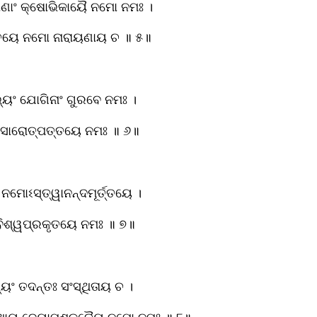
୍ୟାଣାଂ କ୍ଷୋଭିକାୟୈ ନମୋ ନମଃ ।
ୃତୟେ ନମୋ ନାରାୟଣାୟ ଚ ॥ ୫॥
ୟଂ ଯୋଗିନାଂ ଗୁରବେ ନମଃ ।
ଂସାରୋତ୍ପତ୍ତୟେ ନମଃ ॥ ୬॥
ନମୋଽସ୍ତ୍ୱାନନ୍ଦମୂର୍ତ୍ତୟେ ।
 ବିଶ୍ୱପ୍ରକୃତୟେ ନମଃ ॥ ୭॥
୍ୟଂ ତଦନ୍ତଃ ସଂସ୍ଥିତାୟ ଚ ।