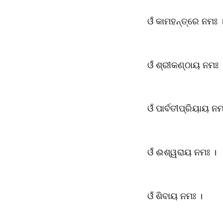
ଓଁ କାମହନ୍ତ୍ରେ ନମଃ 
ଓଁ ଶ୍ରୀକଣ୍ଠାୟ ନମଃ 
ଓଁ ପାର୍ବତୀପ୍ରିୟାୟ ନମ
ଓଁ ଈଶ୍ୱରାୟ ନମଃ ।
ଓଁ ଶିବାୟ ନମଃ ।