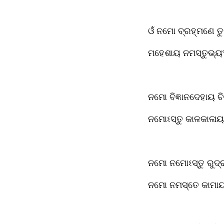
ଓଁ ନମୋ ବ୍ରହ୍ମଣେ ତ
ମହେଶାୟ ନମସ୍ତୁଭ୍ୟ
ନମୋ ବିଜ୍ଞାନଦେହାୟ ଚ
ନମୋଽସ୍ତୁ କାଳକାଳା
ନମୋ ନମୋଽସ୍ତୁ ରୁଦ୍
ନମୋ ନମସ୍ତେ କାମା