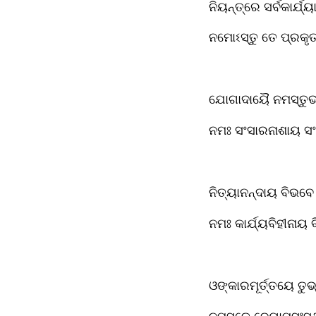
ନିୟନ୍ତ୍ରେ ସର୍ବକାର୍ଯ
ନମୋଽସ୍ତୁ ତେ ପ୍ରକ
ଯୋଗାଦାୟୈ ନମସ୍ତୁଭ୍
ନମଃ ସଂସାରନାଶାୟ ସ
ନିତ୍ୟାନନ୍ଦାୟ ବିଭବେ 
ନମଃ କାର୍ଯ୍ୟବିହୀନାୟ
ଓଙ୍କାରମୂର୍ତ୍ତୟେ ତୁଭ