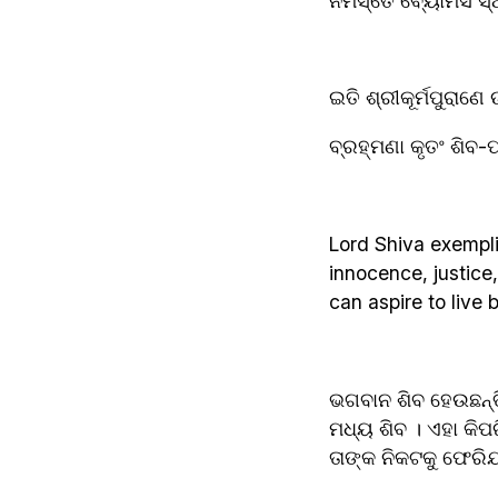
ନମସ୍ତେ ବ୍ୟୋମସଂସ୍
ଇତି ଶ୍ରୀକୂର୍ମପୁରାଣ
ବ୍ରହ୍ମଣା କୃତଂ ଶିବ-ପ
Lord Shiva exemplif
innocence, justice
can aspire to live b
ଭଗବାନ ଶିବ ହେଉଛନ୍ତି 
ମଧ୍ୟ ଶିବ । ଏହା କିପ
ତାଙ୍କ ନିକଟକୁ ଫେରିଯ