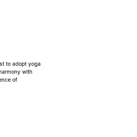
st to adopt yoga 
 harmony with 
nce of 