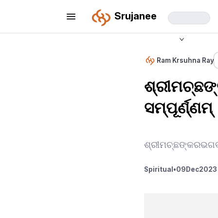
Srujanee
Ram Krsuhna Ray
ଶ୍ରୀମଚ୍ଛଙ
ସମ୍ପୂର୍ଣ୍ଣମ୍
ଶ୍ରୀମଚ୍ଛଙ୍କରଭଗବତ
Spiritual
•
09
Dec
2023