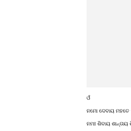
ଓଁ 
ନମୋ ଦେବାୟ ମହତେ 
ନମଃ ଶିବାୟ ଶାନ୍ତାୟ