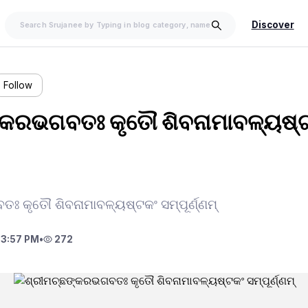
Discover
Follow
୍କରଭଗବତଃ କୃତୌ ଶିବନାମାବଳ୍ୟଷ୍
ଃ କୃତୌ ଶିବନାମାବଳ୍ୟଷ୍ଟକଂ ସମ୍ପୂର୍ଣ୍ଣମ୍
 3:57 PM
•
272