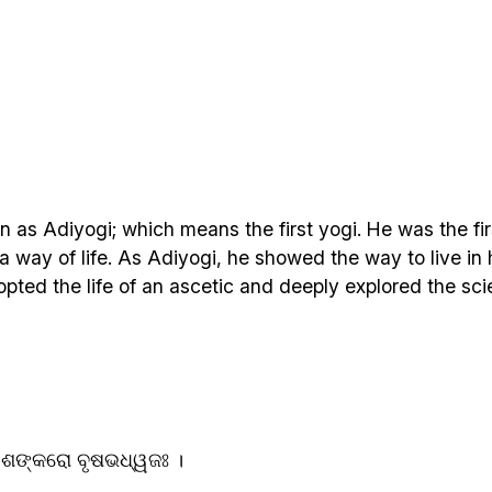
n as Adiyogi; which means the first yogi. He was the fir
a way of life. As Adiyogi, he showed the way to live in
pted the life of an ascetic and deeply explored the scie
ଶଙ୍କରୋ ବୃଷଭଧ୍ୱଜଃ ।