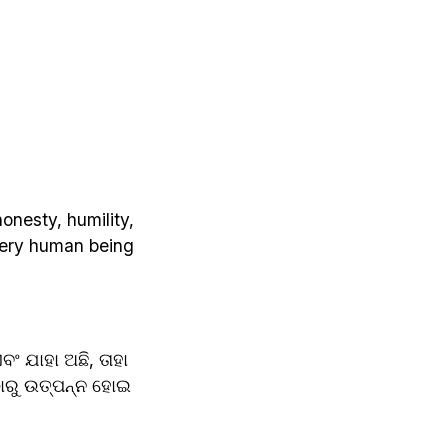
nesty, humility, 
very human being 
ଂ ଯାହା ଅଛି, ତାହା 
ଠାରୁ ଉତ୍ପନ୍ନ ହୋଇ 