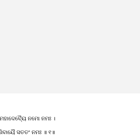
ମହାଦେବ୍ୟୈ ନମୋ ନମଃ ।
 ଶିବାୟୈ ସତତଂ ନମଃ ॥ ୧॥