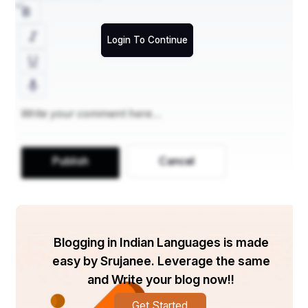
Login To Continue
उसका चित्त धनकी वासनामें बँधा था। उसने पूर्व वृत्तान्तको स्मरण 
करके सोचा- 'मैंने जो घरके बाहर करोडोंकी संख्यामें अपना घन 
गाड़ रखा है, उससे इन पुत्रोंको वञ्चित करके स्वयं ही उसकी रक्षा 
करूँगा।' एक दिन साँपकी योनिसे पीड़ित होकर पिताने स्वप्रमें 
अपने पुत्रोंके समक्ष आकर अपना मनोभाव बताया, तब उसके 
निरङ्कुश पुत्रोंने सबेरे उठकर बड़े विस्मयके साथ एक-दूसरेसे 
स्वप्नकी बातें कहीं। उनमेंसे मझला पुत्र कुदाल हाथमें लिये घरसे 
Publish
Cancel
निकला और जहाँ उसके पिता सर्प योनि धारण करके रहते थे, उस 
स्थानपर गया। यद्यपि उसे धनके स्थानका ठीक- ठीक पता नहीं 
था तो भी उसने चिह्नोंसे उसका ठीक निश्चय कर लिया और 
लोभबुद्धिसे वहाँ पहुँचकर बाँबीको खोदना आरम्भ किया। तब उस 
Blogging in Indian Languages is made
बाँबी से बड़ा भयानक साँप प्रकट हुआ और बोला- ओ मूढ़ ! तू कौन 
easy by Srujanee. Leverage the same
है किसलिये आया है, क्यों बिल खोद रहा है, अथवा किसने तुझे 
and Write your blog now!!
भेजा है? ये सारी बातें --
Get Started