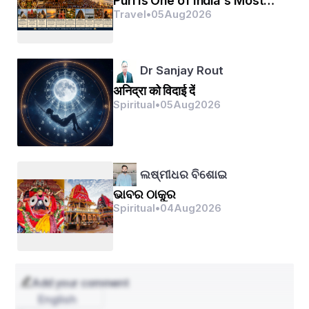
Puri Is One of India's Most
Beautiful Spiritual
Travel
•
05
Aug
2026
Destinations
Dr Sanjay Rout
अनिद्रा को विदाई दें
Spiritual
•
05
Aug
2026
ଲଷ୍ମୀଧର ବିଶୋଇ
ଭାବର ଠାକୁର
Spiritual
•
04
Aug
2026
Add your comment
English