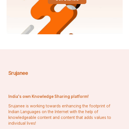
श्रीमद्भगवद्गीता के दूसरे अध्याय का महत्त्व
#श्रीमद्भगवदगीता_के_गूढ़_रहस्य
#श्रीमद्भगवद्गीता_का_यथार्थ_ज्ञान
#श्रीमद्भागवतगीता
Srujanee
#श्रीमद्भागवत
#श्रीमद्भगवद्गीतायथारूप_अभिषेक
India's own Knowledge Sharing platform!
#श्रीमद्भगवद्गीताविचार
Srujanee is working towards enhancing the footprint of
Indian Languages on the Internet with the help of
#श्रीमद्भगवद्गीताविनायकपुरसमिति
knowledgeable content and content that adds values to
individual lives!
#hindugodsgyan