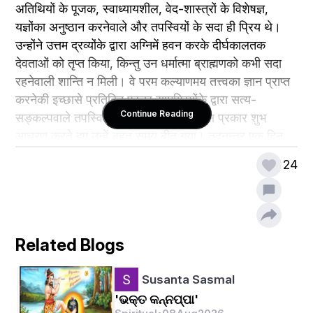
अतिथियों के पूजक, स्वाध्यायशील, वेद-शास्त्रों के विशेषज्ञ, 
यज्ञोंका अनुष्ठान करनेवाले और तपस्वियों के सदा ही प्रिय थे। 
उन्होंने उत्तम द्रव्योंके द्वारा अग्निमें हवन करके दीर्घकालतक 
देवताओं को तृप्त किया, किन्तु उन धर्मात्मा ब्राह्मणको कभी सदा 
रहनेवाली शान्ति न मिली। वे परम कल्याणमय तत्त्वका ज्ञान प्राप्त 
करनेकी इच्छासे प्रतिदिन प्रचुर सामग्रियोंके द्वारा सत्य- 
Continue Reading
सङ्कल्पवाले तपस्वियोंकी सेवा करने लगे। इस प्रकार शुभ 
आचरण करते हुए उन्हें बहुत समय बीत गया। तदनन्तर एक दिन 
पृथ्वीपर उनके समक्ष एक त्यागी महात्मा प्रकट हुए। वे पूर्ण 
24
अनुभवी, आकाङ्क्षारहित, नासिकाके अग्रभागपर दृष्टि रखनेवाले 
तथा शान्तचित्त थे। 
Related Blogs
Susanta Sasmal
'ଭକ୍ତ କନ୍ନପ୍ପା'