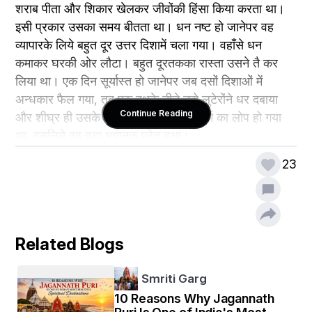
शराब पीता और शिकार खेलकर जीवोंकी हिंसा किया करता था। 
इसी प्रकार उसका समय बीतता था। धन नष्ट हो जानेपर वह 
व्यापारके लिये बहुत दूर उत्तर दिशामें चला गया। वहाँसे धन 
कमाकर घरकी ओर लौटा। बहुत दूरतकका रास्ता उसने तै कर 
लिया था। एक दिन सूर्यास्त हो जानेपर जब दसों दिशाओं में 
अन्धकार फैल गया, तब एक वृक्षके नीचे उसे लुटेरोंने धर दबाया 
Continue Reading
और शीघ्र ही उसके प्राण ले लिये। उसके धर्म का लोप हो गया 
था, इसलिये वह बड़ा भयानक प्रेत हुआ।
23
Related Blogs
Smriti Garg
10 Reasons Why Jagannath