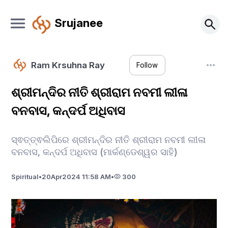
Srujanee
Ram Krsuhna Ray
Follow
ଶ୍ରୀମନ୍ଦିର ନୀତି ଶ୍ରୀରାମ ନବମୀ ଲୀଳା
ବନବାସ, କନ୍ଦର୍ପ ଅଧିବାସ
ସ୍ଵତ୍ତ୍ଵଲିପିରେ ଶ୍ରୀମନ୍ଦିର ନୀତି ଶ୍ରୀରାମ ନବମୀ ଲୀଳା
ବନବାସ, କନ୍ଦର୍ପ ଅଧିବାସ (ମାର୍କଣ୍ଡେଶ୍ୱର ସାହି)
Spiritual
•
20
Apr
2024 11:58 AM
•
300