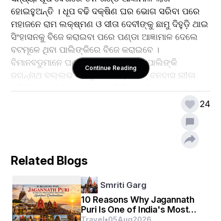
ହୋଇହୁଅନ୍ତି । ଧୂପ ବଢି ଦକ୍ଷିଣ ଘର ଭୋଗ ସରିବା ପରେ 
ମହାଜନେ ରାମ ଲକ୍ଷ୍ମଣ ଓ ସୀତା ଦେବୀଙ୍କୁ ଛାମୁ ଦିହୁଡ଼ି ଥାଇ 
ସିଂହାସନକୁ ବିଜେ କରାଇବା ପରେ ପଣ୍ଡା ଆଜ୍ଞାମାଳ ଦେଲେ 
ବଟମୂଳେ ଥିବା ପାଲିଙ୍କିରେ ବିଜେ କରାଇବେ । 
ବିମାନବଡୁମାନେ ଘଣ୍ଟ, ଛତା, କାହାଳୀ ସହ ପାଲିଙ୍କି 
Continue Reading
ଜଗନ୍ନାଥ ବଲ୍ଲଭ ମଠକୁ କରିବେ (ଅର୍ଥାତ୍ ବନବାସ ଲୀଳା 
କରିବେ) । ଶୀତଳ ଭୋଗ ମଣୋହି ବିଜେ କରାଇବେ । ଏଠାରେ 
ମାର୍କଣ୍ଡେଶ୍ଵର ସାହି ଲୋକେ ବନବାସ ପ୍ରସ୍ତାବ 
24
ପରେ ବାହୁଡ଼ା ବିଜେ କରିବେ । ଏ ଉତ୍ତାରେ ଭିତରେ ବଡ଼ 
ସିଂହାର ଓ ଅନ୍ୟାନ୍ୟ ନୀତି ହୋଇବ । ଭିତରେ ଚନ୍ଦନ ଲାଗି 
ବଢ଼ିବା ଉତ୍ତାରେ ଦକ୍ଷିଣ ଘରେ କନ୍ଦର୍ପ ପଟି ଅର୍ଥାତ୍ 
Related Blogs
(ଚିତ୍ରକର ଗୋଟିଏ କନ୍ଦର୍ପ ପଟି ଦେଇଥିବା) ଅଧିବାସ 
ହୋଇବେ । ପଣ୍ଡା ଧୂପ ବଢ଼ିବା ଉତ୍ତାରେ ଦକ୍ଷିଣ ଘର ଭୋଗ 
Smriti Garg
ସରିବା ପରେ ଏହାଙ୍କୁ ମହାସ୍ନାନ କରାନ୍ତି । ଏହାପରେ ଭୋଗ 
10 Reasons Why Jagannath
ଓ ବନ୍ଦାପନା ହୁଅନ୍ତି ।
Puri Is One of India's Most
Beautiful Spiritual
Travel
•
05
Aug
2026