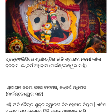
ସ୍ଵତ୍ତ୍ଵଲିପିରେ ଶ୍ରୀମନ୍ଦିର ନୀତି ଶ୍ରୀରାମ ନବମୀ ଲୀଳା 
ବନବାସ, କନ୍ଦର୍ପ ଅଧିବାସ (ମାର୍କଣ୍ଡେଶ୍ୱର ସାହି)
 ଶ୍ରୀରାମ ନବମୀ ଲୀଳା ବନବାସ, କନ୍ଦର୍ପ ଅଧିବାସ 
(ମାର୍କଣ୍ଡେଶ୍ୱର ସାହି)
ଏହି ନୀତି ଚୈତ୍ର ଶୁକ୍ଳ ଦ୍ୱାଦଶୀ ଦିନ ହେବାର ନିୟମ | ଏଦିନ 
ସନ୍ଧ୍ୟା ଧୂପ ବେଶରେ ତିନି ଖଣ୍ଡ ଆଜ୍ଞାମାଳ ଲାଗି 