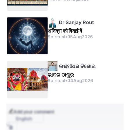
Destinations
Dr Sanjay Rout
अनिद्रा को विदाई दें
Spiritual
•
05
Aug
2026
ଲଷ୍ମୀଧର ବିଶୋଇ
ଭାବର ଠାକୁର
Spiritual
•
04
Aug
2026
Add your comment
English