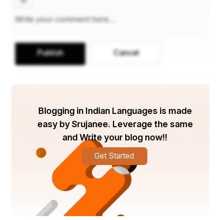
ପ୍ରବେଶ କରିଥିଥାନ୍ତି । ଏହା ଏକ ଗୁପ୍ତ ନୀତି ହୋଇଥିବାରୁ 
ଶ୍ରୀମନ୍ଦିରର ଜୟବିଜୟ ଦ୍ୱାର ବନ୍ଦ ରହିଥାଏ। ଦଇତାପତି 
ସେବକମାନେ ଦେଉଳକରଣ ଙ୍କ ଠାରୁ ଉକ୍ତ ତିନି ରଙ୍ଗର 
ପାଟ ପଇତା ଗ୍ରହଣ କରି ପତି ମହାପାତ୍ର ଙ୍କ ଉପସ୍ଥିତି 
Publish
Cancel
ରେ ଶ୍ରୀଜୀଉମାନଙ୍କ ଠାରେ ପଇତା ଲାଗି କରିବେ । 
    ଶ୍ରୀଜଗନ୍ନାଥ ମହାପ୍ରଭୁଙ୍କ ହଳଦିଆ ପାଟ ପଇତା। 
ବଡ଼ଠାକୁର ଶ୍ରୀ ବଳଭଦ୍ରଙ୍କୁ ସବୁଜଏବଂ ମା' ସୁଭଦ୍ରା ଙ୍କୁ 
Blogging in Indian Languages is made
ନାଲି ରଙ୍ଗର ପାଟ ପଇତା ଲାଗି ହେବ । ବାସୁଙ୍ଗା ପାଟକୁ ବଳି 
easy by Srujanee. Leverage the same
କାଣି ଆଙ୍ଗୁଠି ମୋଟାର ସୂତା ପ୍ରସ୍ତୁତ କରାଯାଇଥାଏ । 
and Write your blog now!!
ଯାହାକୁ ଶ୍ରୀ ବିଗ୍ରହଙ୍କ ମୁଖ ତଳକୁ ଓ ପେଟ ଉପରକୁ 
Get Started
ଆବୃତ କରି ରଖାଯାଏ । ଏହାକୁ ଛକି ପକାଇଲା ପରି 
ଶ୍ରୀଅଙ୍ଗ ଓ ଶ୍ରୀଭୁଜକୁ ବାନ୍ଧିବା ଢ଼ଙ୍ଗରେ ଭିଡ଼ାଯାଏ । 
ଯାହାକୁ ଶ୍ରୀମନ୍ଦିର ପାରମ୍ପରିକ ଭାଷାରେ ପଇତା ଲାଗି 
କୁହନ୍ତି । ଶ୍ରୀଅଙ୍ଗରେ ଚନ୍ଦନ ଧାରଣ କରିଥାଏ ଏହି ପଇତା 
ଲାଗି ଅଂଶ । ମହାପ୍ରଭୁଙ୍କ ଏହି ପଇତା ଲାଗି କାର୍ଯ୍ୟ 