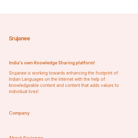
ସମ୍ପର୍ଣ୍ଣ ପାଇଁ ଦଇତା ପାତି ସେବକ ମାନଙ୍କୁ ପ୍ରାୟ ତିନି 
ଘଣ୍ଟା ସମୟ ଲାଗିଥାଏ । ଏହା ପରେ ମେକାପଙ୍କ ଦ୍ଵାରା 
ସିଂହାସନ ଧୁଆ ପରେ ପଇତା ଲାଗି ନୀତି ବଢ଼ିଲା ପରେ ଠାକୁର 
ମାନଙ୍କର ମହାସ୍ନାନ କରାଯାଇ ଭୂଦେବୀ ଓ ଶ୍ରୀଦେବୀ 
ଶ୍ରୀଅଙ୍ଗ ଲାଗି ହୋଇଥାନ୍ତି । ଏହା ପରେ ମହାପ୍ରଭୁ ଙ୍କର 
Srujanee
ମଇଲମ ବେଶ ହୋଇଥାଏ । ପ୍ରଭୁଙ୍କ ସନ୍ଧ୍ୟା 
ଆଳତି,ସନ୍ଧ୍ୟା ଧୂପ ହୋଇ ସନ୍ଧ୍ୟା ଧୂପ ପ୍ରସାଦ ବାହାରି 
ପାଣି ପଡିବାପରେ ମହାପ୍ରଭୁଙ୍କ ଚନ୍ଦନ ଲାଗି, ବଡ଼ସିଂହାର 
India's own Knowledge Sharing platform!
ବେଶ, ବଡ଼ସିଂହାର ଭୋଗ, ପରେ ରାତ୍ର ପହୁଡ଼ ଅନୁଷ୍ଟିତ ହେବ 
Srujanee is working towards enhancing the footprint of
।
Indian Languages on the Internet with the help of
knowledgeable content and content that adds values to
individual lives!
Company