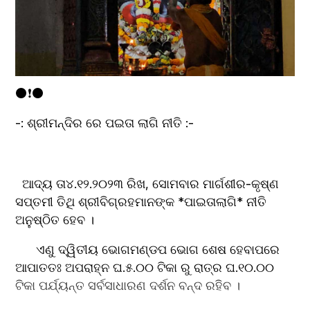
⚫❗⚫
-: ଶ୍ରୀମନ୍ଦିର ରେ ପଇତା ଲାଗି ନୀତି :-
  ଆଦ୍ୟ ତା୪.୧୨.୨୦୨୩ ରିଖ, ସୋମବାର ମାର୍ଗଶୀର-କୃଷ୍ଣ 
ସପ୍ତମୀ ତିଥି ଶ୍ରୀବିଗ୍ରହମାନଙ୍କ *ପାଇତାଲାଗି* ନୀତି 
ଅନୁଷ୍ଠିତ ହେବ ।
      ଏଣୁ ଦ୍ୱିତୀୟ ଭୋଗମଣ୍ଡପ ଭୋଗ ଶେଷ ହେବାପରେ 
ଆପାତତଃ ଅପରାହ୍ନ ଘ.୫.୦୦ ଟିକା ରୁ ରାତ୍ର ଘ.୧୦.୦୦ 
ଟିକା ପର୍ଯ୍ୟନ୍ତ ସର୍ବସାଧାରଣ ଦର୍ଶନ ବନ୍ଦ ରହିବ ।