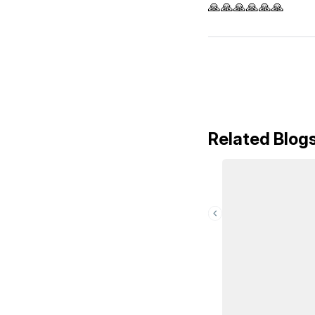
🙏🙏🙏🙏🙏🙏
Related Blog