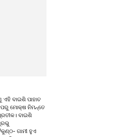
 ଏହି ବାଇଶି ପାହାଚ 
ପରୁ ମୋକ୍ଷ ନିମନ୍ତେ 
୍ରତୀକ। ବାଇଶି 
ରଭୁ 
ୁଣ୍ଠ- ଗାମୀ ହୁଏ 