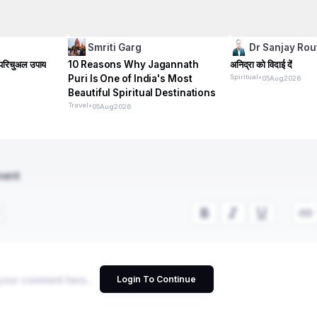
Smriti Garg
Dr Sanjay Rou
्पिरिचुअल उपाय
10 Reasons Why Jagannath
अनिद्रा को विदाई दें
Puri Is One of India's Most
Spiritual
•
05
Aug
2026
Beautiful Spiritual Destinations
Travel
•
05
Aug
2026
ment
Login To Continue