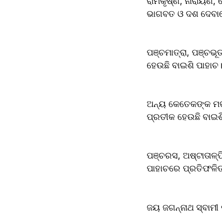
ରାମକୃଷ୍ଣ, ନାରାୟଣ, 
ଭାଗବତ ଓ ଦଶ ଦେବାଦେ
ପଞ୍ଚମାତ୍ରା, ପଞ୍ଚଭୂ
ହେଉଛି ବାଇଶି ପାହାଚ
ଅନ୍ୟ କେତେକଙ୍କ ମତରେ
ପ୍ରତୀକ ହେଉଛି ବାଇଶ
ପଞ୍ଚରସ, ଅଷ୍ଟାତାଳ୍ପି
ପାହାଚରେ ପ୍ରତିଫଳିତ 
ଜୟ ଜଗନ୍ନାଥ ସ୍ବାମ