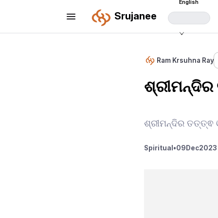
English
Srujanee
Ram Krsuhna Ray
ଶ୍ରୀମନ୍ଦିର
ଶ୍ରୀମନ୍ଦିର ତତ୍ତ୍ଵ
Spiritual
•
09
Dec
2023