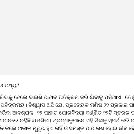
 ଓ ତଥ୍ୟ*
ରିବାକୁ ହେଲେ ବାଇଶି ପାହାଚ ଅତିକ୍ରମ କରି ଯିବାକୁ ପଡ଼ିଥାଏ। ତେଣୁ
ପବିତ୍ରମୟ। ବିଶ୍ୱାସ ଅଛି ଯେ, ପ୍ରତ୍ୟେକ ମଣିଷ ୨୨ ପ୍ରକାର ପା
ରିବା ଆବଶ୍ୟକ। ୨୨ ପାହାଚ ଯୋଗବିଦ୍ୟା ବର୍ଣ୍ଣିତ ୨୨ଟି ସ୍ତରର ପ
ାନରେ ରହିଛି ଯମଶିଳା। ଶ୍ରଦ୍ଧାଳୁମାନେ ଏହି ଶିଳାକୁ ସ୍ପର୍ଶ କରି ପ୍
ଶନ କଲେ ଅକାଳ ମୃତ୍ୟୁ ହୁଏ ନାହିଁ ଓ ସମସ୍ତ ପାପ ନାଶ ହୋଇ ଜୀବ ବୈକ