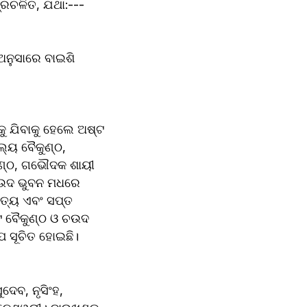
୍ରଚଳିତ, ଯଥା:---
ନୁସାରେ ବାଇଶି 
ୁ ଯିବାକୁ ହେଲେ ଅଷ୍ଟ 
୍ୟ ବୈକୁଣ୍ଠ, 
ୁଣ୍ଠ, ଗଭୌଦକ ଶାୟୀ 
ଚଉଦ ଭୁବନ ମଧରେ 
ତ୍ୟ ଏବଂ ସପ୍ତ 
 ବୈକୁଣ୍ଠ ଓ ଚଉଦ 
ପେ ସୂଚିତ ହୋଇଛି।
ବ, ନୃସିଂହ, 