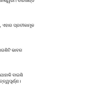
ନେଶ୍ୱରୀ। ବାରଖଣ୍ଡ 
, ଏହାର ପ୍ରତୀକାମୂକ 
ଇଶିଟି ଭାବର 
ଯାହାକି ବାଇଶି 
ତ୍ୱପୂର୍ଣ୍ଣ।