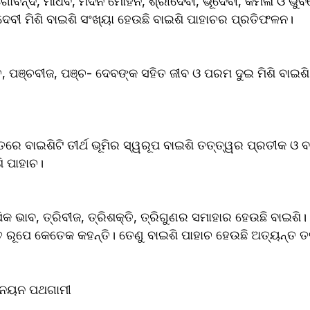
ଗୋବିନ୍ଦ, ମାଧବ, ମଦନ ମୋହନ, ଶ୍ରୀଦେବୀ, ଭୂଦେବୀ, କମଳା ଓ ଭୁବ
ବୀ ମିଶି ବାଇଶି ସଂଖ୍ୟା ହେଉଛି ବାଇଶି ପାହାଚର ପ୍ରତିଫଳନ।
ତ, ପଞ୍ଚବୀଜ, ପଞ୍ଚ- ଦେବଙ୍କ ସହିତ ଜୀବ ଓ ପରମ ଦୁଇ ମିଶି ବାଇଶି
।
 ବାଇଶିଟି ତୀର୍ଥ ଭୂମିର ସ୍ୱରୂପ ବାଇଶି ତତ୍ତ୍ୱର ପ୍ରତୀକ ଓ ବା
ି ପାହାଚ।
କ ଭାବ, ତ୍ରିବୀଜ, ତ୍ରିଶକ୍ତି, ତ୍ରିଗୁଣର ସମାହାର ହେଉଛି ବାଇଶି। 
ରୂପେ କେତେକ କହନ୍ତି। ତେଣୁ ବାଇଶି ପାହାଚ ହେଉଛି ଅତ୍ୟନ୍ତ ତତ୍
ୀ ନୟନ ପଥଗାମୀ 