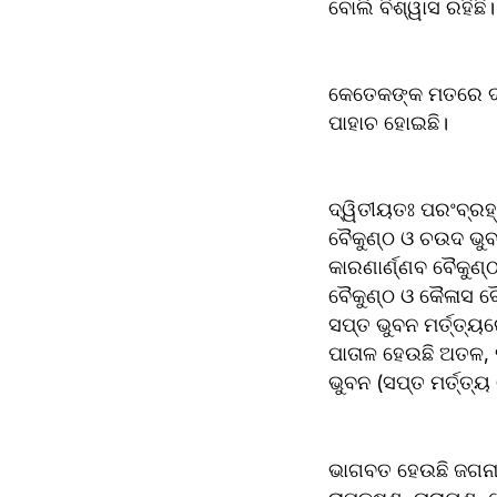
ବୋଲି ବିଶ୍ୱାସ ରହିଛି
କେତେକଙ୍କ ମତରେ ଦଶ 
ପାହାଚ ହୋଇଛି।
ଦ୍ୱିତୀୟତଃ ପରଂବ୍ରହ୍
ବୈକୁଣ୍ଠ ଓ ଚଉଦ ଭୁବନ
କାରଣାର୍ଣ୍ଣବ ବୈକୁଣ
ବୈକୁଣ୍ଠ ଓ କୈଳାସ ବ
ସପ୍ତ ଭୁବନ ମର୍ତ୍ତ୍ୟ
ପାତାଳ ହେଉଛି ଅତଳ, 
ଭୁବନ (ସପ୍ତ ମର୍ତ୍ତ୍
ଭାଗବତ ହେଉଛି ଜଗନାଥଙ