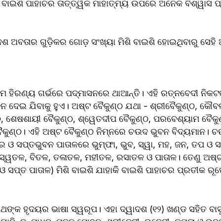
। ବାଇଶି ପାହାଚର ତାତ୍ତ୍ୱିକ ମାହାତ୍ମ୍ୟ ଉପରେ ଅନେକ ବିଶ୍ୱାସ ପ
ଅବତାର ଗୁଡ଼ିକର ଗୋଡ଼ ସଂଖ୍ୟା ମିଶି ବାଇଶି ହୋଇଥିବାରୁ ସେହି ଅ
ମ ହିରଣ୍ୟ ଗର୍ଭରେ ପଦ୍ମାସନରେ ଥାଆନ୍ତି। ଏହି ରତ୍ନବେଦୀ ନିକଟକ
 ଦେଇ ଯିବାକୁ ହୁଏ। ଅଷ୍ଟ ବୈକୁଣ୍ଠ ଯଥା - ଶ୍ରୀବୈକୁଣ୍ଠ, କୌବଲ
୍ଠ, ଶେଷଶାୟୀ ବୈକୁଣ୍ଠ, ଶ୍ୱେତଦୀପ ବୈକୁଣ୍ଠ, ପରବେଶ୍ୟାମ ବୈକ
ୈକୁଣ୍ଠ। ଏହି ଅଷ୍ଟ ବୈକୁଣ୍ଠ ନିମ୍ନରେ ଚଉଦ ଭୁବନ ବିଦ୍ୟମାନ। 
ରେ ଓ ସପ୍ତଭୁବନ ପାତାଳରେ ଭୁମ୍ଫା, ଭୁବ, ସ୍ୱା, ମହ, ଜନ, ତପ ଓ ସ
ସ୍ୱତଳ, ବିତଳ, ତଳାତଳ, ମହୀତଳ, ରସାତଳ ଓ ପାତାଳ। ତେଣୁ ଅଷ୍ଟ
ୟ ଓ ସପ୍ତ ପାତାଳ) ମିଶି ବାଇଶି ଯାହାକି ବାଇଶି ପାହାଚର ପ୍ରତୀକ ରୂ
୍କ ହୃଦୟର ଭାଷା ସ୍ୱରୂପ। ଏହା ଦ୍ୱାଦଶ (୧୨) ଖଣ୍ଡ ସହିତ ବାସୁଦେ