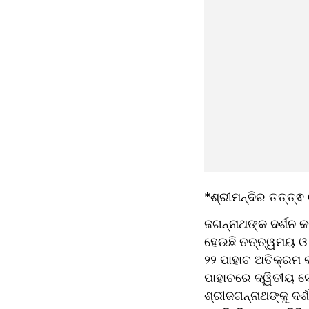
*ଶ୍ରୀମନ୍ଦିର ତତ୍ତ୍ଵ
ଜଗନ୍ନାଥଙ୍କ ଦର୍ଶନ କ
ହେଉଛି ତତ୍ତ୍ୱମୟ ଓ 
୨୨ ପାହାଚ ଅତିକ୍ରମ କ
ପାହାଚରେ ଦ୍ୱିତୀୟ ସୋପ
ଶ୍ରୀଜଗନ୍ନାଥଙ୍କୁ ଦର୍