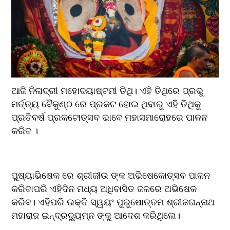
ଆଜି ନିଳାଦ୍ରୀ ମହୋଦୟାଷ୍ଟମୀ ତିଥି। ଏହି ତିଥିରେ ପ୍ରଭୁ 
ମର୍ତ୍ତ୍ୟ ବୈକୁଣ୍ଠ ରେ ପ୍ରକଟ ହୋଇ ଥିବାରୁ ଏହି ତିଥିକୁ 
ପ୍ରତିବର୍ଷ ପ୍ରକଟୋତ୍ସବ ଭାବେ ମହାସମାରୋହରେ ପାଳନ 
କରିବ ।
ପୁଷ୍ୟାଭିଷେକ ରେ ଶ୍ରୀଜୀଉ ଙ୍କ ଅଭିଷେକୋତ୍ସବ ପାଳନ 
କରିବାପରି ଏହିଦିନ ମଧ୍ୟ ଅଧିବାସିତ ଜଳରେ ଅଭିଷେକ 
କରିବ। ଏହିପରି ଉକ୍ତି ସ୍ୱୟଂ ପୁରୁଷୋତ୍ତମ ଶ୍ରୀଜଗନ୍ନାଥ 
ମହାରାଜ ଇନ୍ଦ୍ରଦ୍ୟୁମ୍ନ ଙ୍କୁ ଆଦେଶ କରିଥିଲେ।