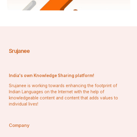
କୃତା ପ୍ରତିଷ୍ଠା ଭୋ ବିପ୍ରାଃ ଶୋଭନେ ଗୁରୁବାସରେ ।।
ତଦ୍ଦିନଂ ସୁମହତ୍ ପୁଣ୍ୟଂ ସର୍ବପାପପ୍ରଣାଶନମ । ସ୍ନାନଂ ଦାନଂ 
ତପୋ ହୋମଃ ସର୍ଵମକ୍ଷଯ୍ୟମଶୃତେ ।।
ଶୁକ୍ଳାଷ୍ଟମୀ ଯା ବୈଶାଖେ ଗୁରୁପୁଷ୍ୟାଯୁତା ଯଦା 
ତସ୍ୟାମଭ୍ୟର୍ଚନଂ ବିଷ୍ଣୋଃ କୋଟିଜନ୍ମାଘନାଶନମ୍ ।। ”
Srujanee
( ସ୍କନ୍ଦ ପୁରାଣ , ୨୭ ଅଧ୍ୟାୟ)
India's own Knowledge Sharing platform!
Srujanee is working towards enhancing the footprint of
ସ୍ୱୟଂ ବ୍ରହ୍ମା ବୈଶାଖ ମାସର ପୁଷ୍ୟାଯୋଗଯୁକ୍ତ ଶୁକ୍ଳ 
Indian Languages on the Internet with the help of
ପକ୍ଷ ଅଷ୍ଟମୀ ତିଥି ଗୁରୁବାରରେ ଶ୍ରୀମନ୍ଦିର ପ୍ରତିଷ୍ଠା 
knowledgeable content and content that adds values to
କାର୍ଯ୍ୟ ସମ୍ପାଦନ କଲେ । ସେହି ହେତୁ ଏଇ ଦିବସଟି 
individual lives!
ଅତ୍ୟନ୍ତ ପୁଣ୍ୟତମ ସର୍ବପାପ ବିନାଶକାରୀ ଅଟେ।ଉକ୍ତ 
ଦିବସରେ ସ୍ନାନ ,ଦାନ , ତପସ୍ୟା ଓ ହୋମଦି କାର୍ଯ୍ୟ କଲେ 
Company
ଅକ୍ଷୟ ଫଳ ମିଳିଥାଏ। ଯେଉଁ ମନୁଷ୍ୟ ଏହି ଦିବସରେ ଭକ୍ତି 
ପୂର୍ଣ୍ଣ ହୃଦୟରେ ଚତୁର୍ଦ୍ଧା ବିଗ୍ରହ ଦର୍ଶନ କରନ୍ତି ସେମାନେ 