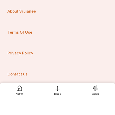
କୋଟିଜନ୍ମ ପାପରୁ ମୁକ୍ତିଲାଭ କରି ଥାନ୍ତି।
About Srujanee
“ନୀଳାଚଳ ନୀବାସାୟ ନିତ୍ୟାୟ ପରମାତ୍ମନେ
Terms Of Use
ବଳଭଦ୍ର ସୁଭଦ୍ରାଭ୍ୟାଂ ଜଗନ୍ନାଥାୟତେ ନମଃ।।”
Privacy Policy
Contact us
କୁର୍ଯ୍ୟାଦୁତ୍ସବମେତସ୍ୟ ନୀଳଶୈଳସ୍ୟ ଭୂପତେ। 
Home
Blogs
Audio
ତତ୍ ପୂର୍ବଦିନତଃ କୁମ୍ଭୋତ୍କରସ୍ୟ ଜଳପୂରଣମ୍।। 118।।
Srujanee