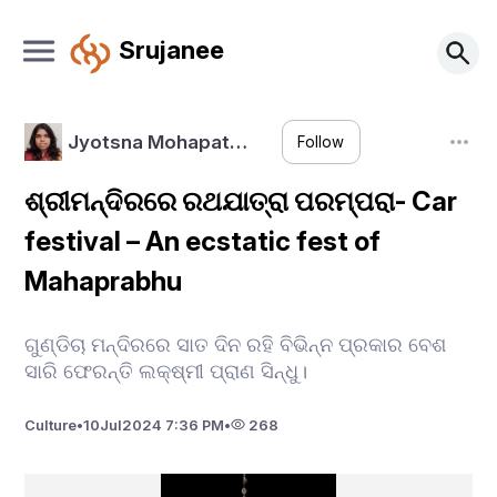
Srujanee
Jyotsna Mohapat…
Follow
ଶ୍ରୀମନ୍ଦିରରେ ରଥଯାତ୍ରା ପରମ୍ପରା- Car
festival – An ecstatic fest of
Mahaprabhu
ଗୁଣ୍ଡିଚା ମନ୍ଦିରରେ ସାତ ଦିନ ରହି ବିଭିନ୍ନ ପ୍ରକାର ବେଶ
ସାରି ଫେରନ୍ତି ଲକ୍ଷ୍ମୀ ପ୍ରାଣ ସିନ୍ଧୁ।
Culture
•
10
Jul
2024 7:36 PM
•
268