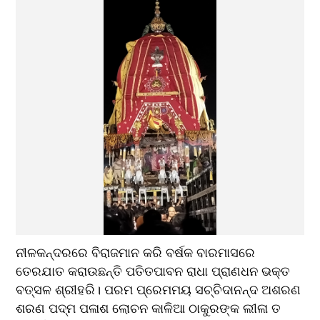
ନୀଳକନ୍ଦରରେ ବିରାଜମାନ କରି ବର୍ଷକ ବାରମାସରେ 
ତେରଯାତ କରାଉଛନ୍ତି ପତିତପାବନ ରାଧା ପ୍ରାଣଧନ ଭକ୍ତ 
ବତ୍ସଳ ଶ୍ରୀହରି। ପରମ ପ୍ରେମମୟ ସଚ୍ଚିଦାନନ୍ଦ ଅଶରଣ 
ଶରଣ ପଦ୍ମ ପଳାଶ ଲୋଚନ କାଳିଆ ଠାକୁରଙ୍କ ଲୀଳା ତ 