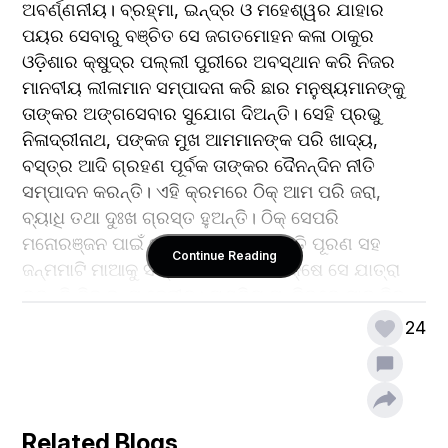
ଅବର୍ଣ୍ଣନୀୟ। ବ୍ରହ୍ମା, ଇନ୍ଦ୍ର ଓ ମହେଶ୍ୱର ଯାହାର 
ପୟର ସେବାରୁ ବଞ୍ଚିତ ସେ ଜଗତମୋହନ କଳା ଠାକୁର 
ଓଡ଼ିଶାର କ୍ଷୁଦ୍ର ପଲ୍ଲୀ ପୁରୀରେ ଅବସ୍ଥାନ କରି ନିଜର 
ମାନବୀୟ ଲୀଳାମାନ ସମ୍ପାଦନା କରି ଛାର ମନୁଷ୍ୟମାନଙ୍କୁ 
ତାଙ୍କର ଅଙ୍ଗସେବାର ସୁଯୋଗ ଦିଅନ୍ତି। ସେହି ପ୍ରଭୁ 
ନିଳାଦ୍ରୀନାଥ, ପଙ୍କଜ ମୁଖ ଆମମାନଙ୍କ ପରି ଖାଦ୍ୟ, 
ବସ୍ତ୍ର ଆଦି ଗ୍ରହଣ ପୂର୍ବକ ତାଙ୍କର ଦୈନନ୍ଦିନ ନୀତି 
ସମ୍ପାଦନ କରନ୍ତି। ଏହି କ୍ରମରେ ଠିକ୍ ଆମ ପରି ଜରା, 
ବ୍ୟାଧି ତଥା ଦୁଃଖ ଗ୍ରସ୍ତ ହୁଅନ୍ତି। ଠିକ୍ ସେପରି 
ମନୋରଞ୍ଜନ ପାଇଁ ତଥା ନିଜର ପ୍ରତିଶ୍ରୁତି ପୂରଣ ସହ 
Continue Reading
ଜନ୍ମମାଟି ମାଆକୁ ସମ୍ମାନ ଦେବା ଉପଲକ୍ଷେ ସେ ଯାତ୍ରା 
କରନ୍ତି ନିଜ ଜନ୍ମ ବେଦୀକୁ। ଗୁଣ୍ଡିଚା ମନ୍ଦିରରେ ସାତ ଦିନ 
ରହି ବିଭିନ୍ନ ପ୍ରକାର ବେଶ ସାରି ଫେରନ୍ତି ଲକ୍ଷ୍ମୀ ପ୍ରାଣ 
24
ସିନ୍ଧୁ। ଦ୍ୱାଦଶ ଯାତ୍ରା ମଧ୍ୟରେ ରଥଯାତ୍ରା ହିଁ ଏକମାତ୍ର 
ଯାତ ଯାହାର ପ୍ରକ୍ରିୟା ମାଘ ଶୁକ୍ଲ ପଞ୍ଚମୀରୁ ଆରମ୍ଭ 
ହୋଇ ଆଷାଢ଼ ଶୁକ୍ଲ ତ୍ରୟୋଦଶୀ ପର୍ଯ୍ୟନ୍ତ ଦୀର୍ଘକାଳ ଧରି 
ଚାଲେ। ଆଜି ଆସନ୍ତୁ ମହାପ୍ରଭୁଙ୍କ ଏହି ଗୁଣ୍ଡିଚା ଯାତ ବା 
Related Blogs