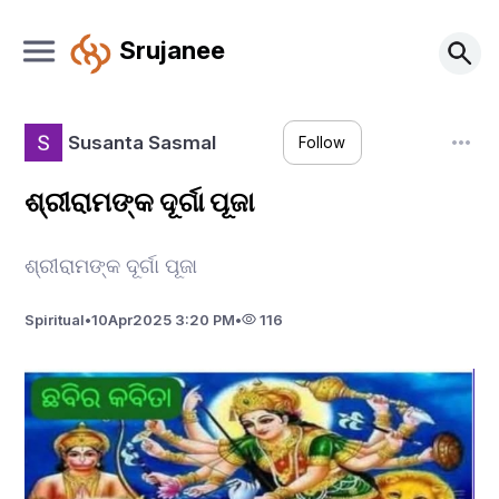
Srujanee
Susanta Sasmal
Follow
ଶ୍ରୀରାମଙ୍କ ଦୂର୍ଗା ପୂଜା
ଶ୍ରୀରାମଙ୍କ ଦୂର୍ଗା ପୂଜା
Spiritual
•
10
Apr
2025 3:20 PM
•
116