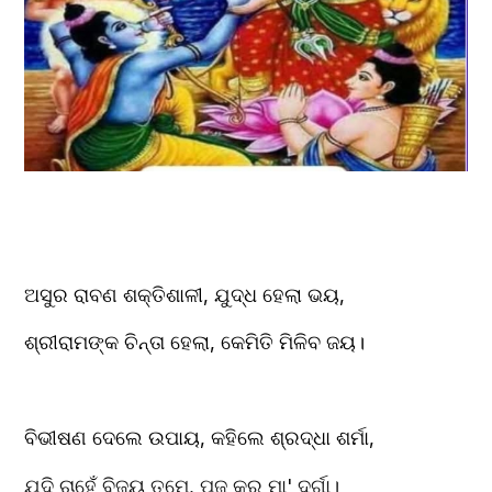
ଅସୁର ରାବଣ ଶକ୍ତିଶାଳୀ, ଯୁଦ୍ଧ ହେଲା ଭୟ,
ଶ୍ରୀରାମଙ୍କ ଚିନ୍ତା ହେଲା, କେମିତି ମିଳିବ ଜୟ।
ବିଭୀଷଣ ଦେଲେ ଉପାୟ, କହିଲେ ଶ୍ରଦ୍ଧା ଶର୍ମା,
ଯଦି ଚାହେଁ ବିଜୟ ତୁମେ, ପୂଜ କର ମା' ଦୂର୍ଗା।