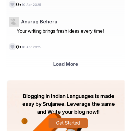
•
0
10 Apr 2025
ଆସନ୍ତୁ ଆମେ ମଧ୍ୟ ଶିଖିବା ଶ୍ରୀରାମଙ୍କ ଠାରୁ,
Anurag Behera
ଶକ୍ତି ମାଙ୍କୁ ଭଜିବା ଆତ୍ମବଳ ଆଣିବା ହାତରୁ।
Your writing brings fresh ideas every time!
•
0
10 Apr 2025
     !! ସୁଶାନ୍ତ କୁମାର ସାସମଲ 
Load More
      ହନୁମାନ ନଗର ଆସ୍କା ରୋଡ଼ 
      ବ୍ରହ୍ମପୁର ଗଞ୍ଜାମ !!
Blogging in Indian Languages is made
easy by Srujanee. Leverage the same
and Write your blog now!!
Get Started