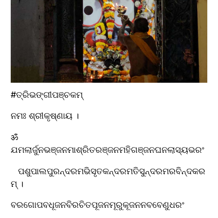
#ତ୍ରିଭଙ୍ଗୀପଞ୍ଚକମ୍
ନମଃ ଶ୍ରୀକୃଷ୍ଣାୟ ।
ॐ 
ଯମଲାର୍ଜୁନଭଞ୍ଜନମାଶ୍ରିତରଞ୍ଜନମହିଗଞ୍ଜନଘନଲାସ୍ୟଭରଂ
   ପଶୁପାଲପୁରନ୍ଦରମଭିସୃତକନ୍ଦରମତିସୁନ୍ଦରମରବିନ୍ଦକର
ମ୍ ।
ବରଗୋପବଧୂଜନବିରଚିତପୂଜନମୂରୁକୂଜନନବବେଣୁଧରଂ