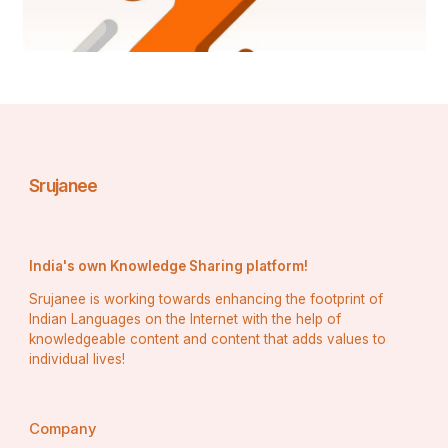
ନିପତତୁ ଶତକୋଟିର୍ନିର୍ଭରଂ ବା ନବାମ୍ଭ-
   ସ୍ତଦପି କିଲ ପୟୋଦଃ ସ୍ତୂୟତେ ଚାତକେନ ॥ ୧॥
ପ୍ରାଚୀନାନାଂ ଭଜନମତୁଲଂ ଦୁଷ୍କରଂ ଶୃଣ୍ଵତୋ ମେ
Srujanee
   ନୈରାଶ୍ୟେନ ଜ୍ଵଲତି ହୃଦୟଂ ଭକ୍ତିଲେଶାଲସସ୍ୟ ।
ବିଶ୍ଵଦ୍ରୀଚୀମଘହର ତବାକର୍ଣ୍ୟ କାରୁଣ୍ୟବୀଚୀଂ
India's own Knowledge Sharing platform!
   ଆଶାବିନ୍ଦୂକ୍ଷିତମିଦମୁପୈତ୍ୟନ୍ତରେ ହନ୍ତ ଶୈତ୍ୟମ୍ ॥ 
Srujanee is working towards enhancing the footprint of
୨॥
Indian Languages on the Internet with the help of
knowledgeable content and content that adds values to
individual lives!
ଇତି ଶ୍ରୀରୂପଗୋସ୍ଵାମିବିରଚିତସ୍ତବମାଲାୟାଂ 
Company
ତ୍ରିଭଙ୍ଗୀପଞ୍ଚକଂ ସମ୍ପୂର୍ଣମ୍ ।           