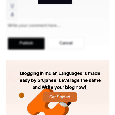
   ନିଜବିକ୍ରମଚର୍ଚିତଭୁଜଗୁରୁଗର୍ଵିତଗନ୍ଧର୍ଵିତଦନୁଜାର୍ଦିବଲମ୍ ॥ 
୪॥
ଶ୍ରୁତିରତ୍ନବିଭୂଷଣରୁଚିଜିତପୂଷଣମଲିଦୂଷଣନୟନାନ୍ତଗତିଂ
   ଯମୁନାତଟତଲ୍ପିତପୁଷ୍ପମନଲ୍ପିତମଦଜଲ୍ପିତଦୟିତାପ୍ତର
Publish
Cancel
ତିମ୍ ।
ବନ୍ଦେମହି ବନ୍ଦିତମନ୍ଦମମନ୍ଦିତକୁଲମନ୍ଧିତଖଲକଂସମତିଂ
   ତ୍ଵାମିହ ଦାମୋଦର ହଲଧରସୋଦର ହର ନୋ 
Blogging in Indian Languages is made
ଦରମନୁବଦ୍ଧରତିମ୍ ॥ ୫॥
easy by Srujanee. Leverage the same
and Write your blog now!!
Get Started
ବିରଚୟ ମୟି ଦଣ୍ଡଂ ଦୀନବନ୍ଧୋ ଦୟାଂ ବା
   ଗତିରିହ ନ ଭବତ୍ତଃ କାଚିଦନ୍ୟା ମମାସ୍ତି ।