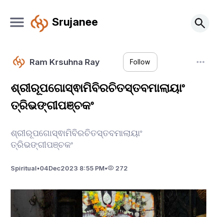
Srujanee
Ram Krsuhna Ray
Follow
ଶ୍ରୀରୂପଗୋସ୍ଵାମିବିରଚିତସ୍ତବମାଲାୟାଂ
ତ୍ରିଭଙ୍ଗୀପଞ୍ଚକଂ
ଶ୍ରୀରୂପଗୋସ୍ଵାମିବିରଚିତସ୍ତବମାଲାୟାଂ
ତ୍ରିଭଙ୍ଗୀପଞ୍ଚକଂ
Spiritual
•
04
Dec
2023 8:55 PM
•
272