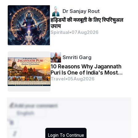
   ଉଦ୍ଧତସଙ୍କୋଚନମମ୍ବୁଜଲୋଚନମଘମୋଚନମମରାଲିନ
Dr Sanjay Rout
ତମ୍ ।
हड्डियों की मजबूती के लिए स्पिरिचुअल
उपाय
ନିଖିଲାଧିକଗୌରବମୁଜ୍ଜ୍ଵଲସୌରଭମତିଗୌରଭପଶୁପୀଷୁ 
Spiritual
•
07
Aug
2026
ରତଂ
   କୋମଲପଦପଲ୍ଲବମଭ୍ରମୁ 
ବଲ୍ଲଭରୁଚିଦୁର୍ଲଭସବିଲାସଗତମ୍ ॥ ୩॥
Smriti Garg
10 Reasons Why Jagannath
Puri Is One of India's Most
Beautiful Spiritual
Travel
•
05
Aug
2026
ଭୁଜମୂର୍ଧ୍ନି ବିଶଙ୍କଟମଧିଗତଶଙ୍କଟନତକଙ୍କଟମଟବୀଷୁ 
Destinations
ଚଲଂ
   ନବନୀତ୍ପକରମ୍ବିତବନରୋଲମ୍ବିତମବଲମ୍ବିତକଲକଣ୍ଠ
Add your comment
English
କଲମ୍ ।
ଦୁର୍ଜନତୃଣପାବକମନୁଚରଶାବକନିକରାବକମରୁଣୋଷ୍ଠଦଲଂ
Login To Continue