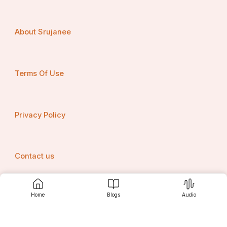
About Srujanee
त्रिभङ्गीपञ्चकम्
नमः श्रीकृष्णाय ।
Terms Of Use
ॐ यमलार्जुनभञ्जनमाश्रितरञ्जनमहिगञ्जनघनलास्यभरं
   पशुपालपुरन्दरमभिसृतकन्दरमतिसुन्दरमरविन्दकरम् ।
Privacy Policy
वरगोपवधूजनविरचितपूजनमूरुकूजननववेणुधरं
   स्मरनर्मविचक्षणमखिलविलक्षणतनुलक्षणमतिदक्षतरम् ॥ १॥
Contact us
प्रणताशनिपञ्जरं नम्बरपिञ्जरमरिकुञ्जरहरिमिन्दुमुखं
Home
Blogs
Audio
Srujanee
   गोमण्डलरक्षिणमनुकृतपक्षिणमतिदक्षिणमैम्तात्मसुखम् ।