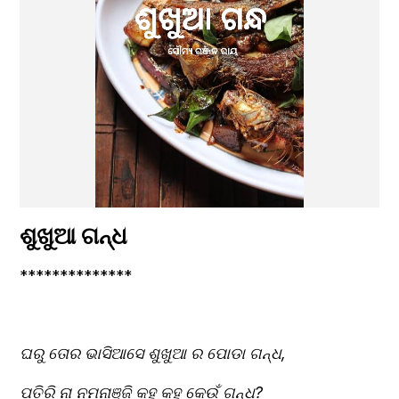
ଶୁଖୁଆ ଗନ୍ଧ
**************
ଘରୁ ତୋର ଭାସିଆସେ ଶୁଖୁଆ ର ପୋଡା ଗନ୍ଧ,
ପତିରି ନା ନମନାଞ୍ଜି କହ କହ କେଉଁ ଗନ୍ଧ?