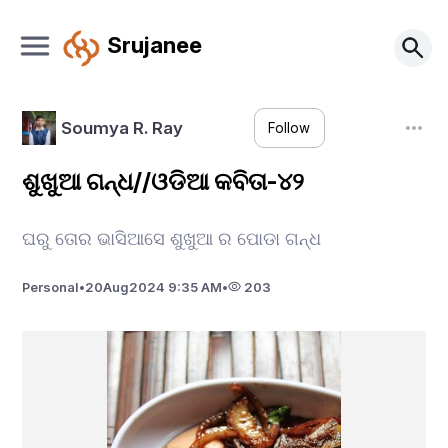
Srujanee
Soumya R. Ray
Follow
ଶୁଖୁଆ ଗନ୍ଧ//ଓଡିଆ କବିତା-୪୨
ଘରୁ ତୋର ଭାସିଆସେ ଶୁଖୁଆ ର ପୋଡା ଗନ୍ଧ
Personal
•
20
Aug
2024 9:35 AM
•
203