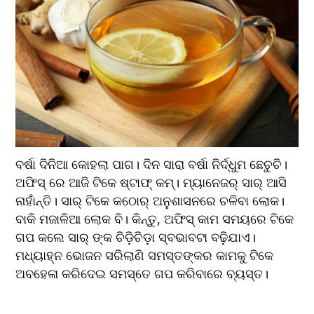
ବର୍ଷା ଦିନିଆ କୋହଲା ପାଗ। ଦିନ ସାରା ବର୍ଷା ନିର୍ଦ୍ଧୁମ ଛେଚୁଚି। 
ଅଫିସ୍ ରେ ଆଜି ଟିକେ ଷ୍ଟାଫ୍ କମ୍। ମ୍ୟାନେଜର୍ ସାର୍ ଆସି 
ନାହାଁନ୍ତି। ସାର୍ ଟିକେ କଠୋର୍ ଅନୁଶାସନରେ ଚଳିବା ଲୋକ। 
ବାକି ମଜାଳିଆ ଲୋକ ବି। କିନ୍ତୁ, ଅଫିସ୍ କାମ ସମୟରେ ଟିକେ 
ଗପ କଲେ ସାର୍ ଙ୍କ ଚିଡ଼ିଚିଡ଼ା ସ୍ବଭାବଟା ବଢ଼ିଯାଏ। 
ମଧ୍ୟାହ୍ନ ଭୋଜନ ସରିଲାଣି ସମସ୍ତଙ୍କର କାମକୁ ଟିକେ 
ଅବହେଳା କରିଦେଇ ସମସ୍ତେ ଗପ କରିବାରେ ବ୍ୟସ୍ତ। 