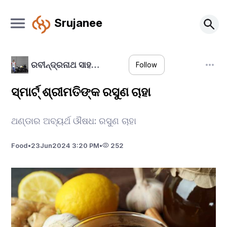
Srujanee
ରବୀନ୍ଦ୍ରନାଥ ସାହ…
Follow
ସ୍ମାର୍ଟ୍ ଶ୍ରୀମତିଙ୍କ ରସୁଣ ଚାହା
ଥଣ୍ଡାର ଅବ୍ୟର୍ଥ ଔଷଧ: ରସୁଣ ଚାହା
Food
•
23
Jun
2024 3:20 PM
•
252