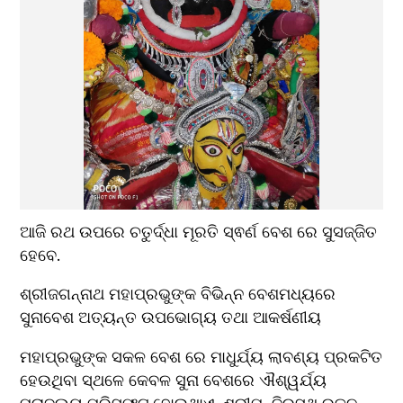
ଆଜି ରଥ ଉପରେ ଚତୁର୍ଦ୍ଧା ମୂରତି ସ୍ଵର୍ଣ ବେଶ ରେ ସୁସଜ୍ଜିତ 
ହେବେ.
ଶ୍ରୀଜଗନ୍ନାଥ ମହାପ୍ରଭୁଙ୍କ ବିଭିନ୍ନ ବେଶମଧ୍ୟରେ 
ସୁନାବେଶ ଅତ୍ୟନ୍ତ ଉପଭୋଗ୍ୟ ତଥା ଆକର୍ଷଣୀୟ 
ମହାପ୍ରଭୁଙ୍କ ସକଳ ବେଶ ରେ ମାଧୁର୍ଯ୍ୟ ଲାବଣ୍ୟ ପ୍ରକଟିତ 
ହେଉଥିବା ସ୍ଥଳେ କେବଳ ସୁନା ବେଶରେ ଐଶ୍ୱର୍ଯ୍ୟ 