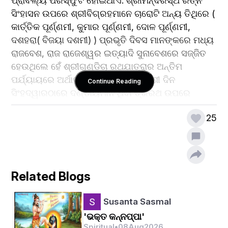
ପ୍ରାବଲ୍ୟ ପରିସ୍ଫୁଟ ହୋଇଥାଏ. ଶ୍ରୀମନ୍ଦିରସ୍ଥ ରତ୍ନ 
ସିଂହାସନ ଉପରେ ଶ୍ରୀବିଗ୍ରହମାନେ ଚାରୋଟି ଅନ୍ୟ ତିଥିରେ ( 
କାର୍ତ୍ତିକ ପୂର୍ଣ୍ଣମୀ, କୁମାର ପୂର୍ଣ୍ଣମୀ, ଦୋଳ ପୂର୍ଣ୍ଣମୀ, 
ଦଶହରା( ବିଜୟା ଦଶମୀ) ) ପ୍ରଭୃତି ଦିବସ ମାନଙ୍କରେ ମଧ୍ୟ 
ରାଜବେଶ, ରାଜ ରାଜେଶ୍ୱର ଇତ୍ୟାଦି ସୁନାବେଶରେ ସଜ୍ଜିତ 
ହେଉଥିଲେ ହେଁ ଶ୍ରୀଗୁଣ୍ଡିଚା ରଥଯାତ୍ରାର ଅନ୍ତିମ 
ପର୍ଯ୍ୟାୟରେ ଅର୍ଥାତ ଆଷାଢ଼ ଶୁକ୍ଳ ଏକାଦଶୀ ଦିନ 
Continue Reading
ସିଂହଦ୍ୱାରଠାରେ ଦଣ୍ଡାୟମାନ ଥିବା ତ୍ରିରଥ ଉପରେ 
ଆକର୍ଷଣୀୟ ସୁନାବେଶ ହୋଇ ଲକ୍ଷ ଲକ୍ଷ ଭକ୍ତଙ୍କ 
25
ସମ୍ମୁଖରେ ଦର୍ଶନ ଦେଇଥାନ୍ତି.
ପୌରାଣିକ ତଥ୍ୟ ଅନୁଯାୟୀ ଓଡ଼ିଆ ଜାତିର ପରମାରାଧ୍ୟ 
ଶ୍ରୀଗଜନ୍ନାଥଙ୍କୁ ରାଷ୍ଟ୍ର ଦେବତାରୂପେ ସ୍ୱକାର କରି ଏ 
ରାଜ୍ୟର ରାଜା ମହାରାଜାମାନେ ସ୍ୱଂୟ ରାଉତ ବା ଆଦେଶ 
Related Blogs
ବାହକ ରୂପେ ମହାପ୍ରଭୂଙ୍କ ସେବା ନିର୍ବାହ କରିଥିବାର 
ପ୍ରମାଣ ଶିଳାଲେଖରୁ ମିଳୁଅଛି. 
Susanta Sasmal
'ଭକ୍ତ କନ୍ନପ୍ପା'
ତୃତୀୟ ଅନଙ୍ଗ ଭୀମ ଦେବ ( ୧୨୧୧-୧୨୩୮) 
Spiritual
•
08
Aug
2026