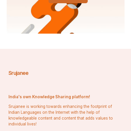
ପରେ ବଡ଼ ଏକାଦଶୀ ଦିନ ରଥ ଉପରେ ସୁନାବେଶ କରିବାକୁ 
ରାଜା ଅନୁମତି ଦେଇଥିଲେ. ଅଦ୍ୟାବଧି ଏହି ପରମ୍ପରା 
ଅନୁଯାୟୀ ରଥ ଉପରେ ଠାକୁରମାନଙ୍କ ସୁନାବେଶ ଅନୁଷ୍ଠିତ 
ହୋଇ ଆସୁଛି. ବଡ଼ ତଢ଼ାଉଙ୍କ ଅଳିକୁ ସମ୍ମାନ ଦେଇ ସେହି 
ଦିନଠାରୁ ଏହି ସୁନାବେଶ ବଡ଼ ତଢ଼ାଉ ବେଶ ନାମରେ ନାମିତ 
ହୋଇଛି.
ଶ୍ରୀଜିଉଙ୍କ ଲାଗି ହେଉଥିବା ସ୍ୱର୍ଣ୍ଣ ଅଳଙ୍କାରରେ: 
ବଡ଼ଠାକୁର ଶ୍ରୀବଳଦେବଜୀଉ:
Srujanee
ଶ୍ରୀପୟର, ଶ୍ରୀଭୁଜ, କିରୀଟ, ଓଡ଼ିଆଣି, କୁଣ୍ଡଳ, ଚନ୍ଦ୍ର 
ସୂର୍ଯ୍ୟ, ଆଡକାନି, ଘାଗଡ଼ା ମାଳି, କଦମ୍ବ ମାଳି, ତିଳକ, 
ଚନ୍ଦ୍ରିକା, ଅଳକା, ଝୋବା କଣ୍ଠି, ହଳ ଓ ମୂଷକ( ଆୟୁଧ), 
India's own Knowledge Sharing platform!
ବାହାଡ଼ାମାଳି, ବାଘନଖ ମାଳି, ସେବତିମାଳି, ତ୍ରିଖଣ୍ଡିକା 
କମରପଟି.
Srujanee is working towards enhancing the footprint of
Indian Languages on the Internet with the help of
knowledgeable content and content that adds values to
ଦେବୀ ସୁଭଦ୍ରା:
individual lives!