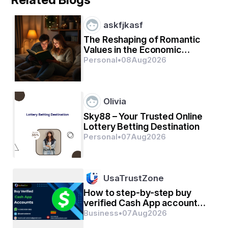
उन हसीं शामो को आज भी 
askfjkasf
  याद करती हू ...
The Reshaping of Romantic
Values in the Economic
Environment
Personal
•
08
Aug
2026
             - smita
Olivia
Sky88 – Your Trusted Online
Lottery Betting Destination
Personal
•
07
Aug
2026
UsaTrustZone
How to step-by-step buy
verified Cash App account
for personal or business
Business
•
07
Aug
2026
management