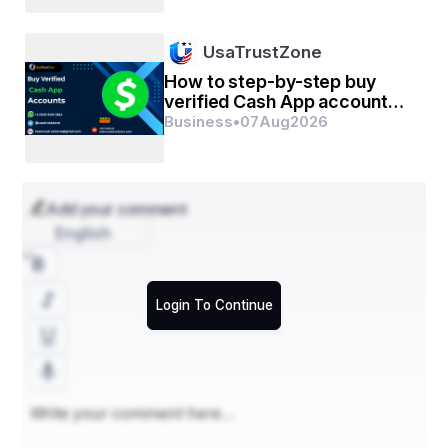
UsaTrustZone
How to step-by-step buy
verified Cash App account
for personal or business
Business
•
07
Aug
2026
management
Add your comment
English
Login To Continue