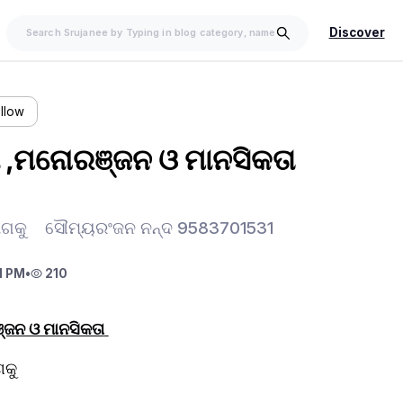
Discover
llow
ୟ ,ମନୋରଞ୍ଜନ ଓ ମାନସିକତା
 ଆଗକୁ ସୌମ୍ୟରଂଜନ ନନ୍ଦ 9583701531
1 PM
•
210
ଞ୍ଜନ ଓ ମାନସିକତା
କୁ 