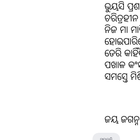
ସ୍ରୁଜନି