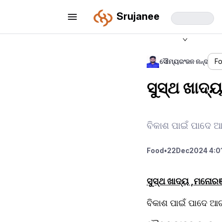
Srujanee
ସୌମ୍ୟରଂଜନ ନନ୍ଦ
Fo
ସୁସ୍ଥ ଖାଦ୍
ବିକାଶ ପାଇଁ ପାଦେ
Food
•
22
Dec
2024 4:0
﻿ସୁସ୍ଥ ଖାଦ୍ୟ ,ମନୋର
ବିକାଶ ପାଇଁ ପାଦେ ଆଗ