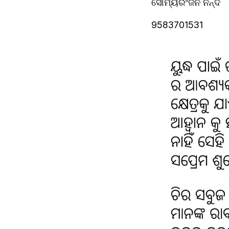
ସୌମ୍ୟରଂଜନ ନନ୍ଦ
9583701531