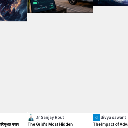
Dr Sanjay Rout
divya sawant
्पिरिचुअल उपाय
The Grid's Most Hidden
The Impact of Ad