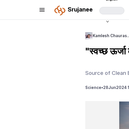
Srujanee
Kamlesh Chauras
"स्वच्छ ऊर्जा
Source of Clean
Science
•
28
Jun
2024 