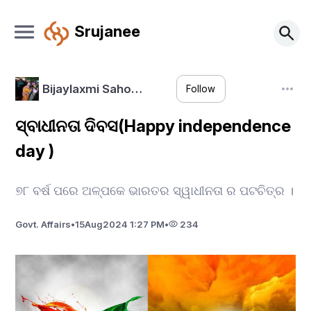
Srujanee
Bijaylaxmi Saho…
Follow
ସ୍ବାଧୀନତା ଦିବସ(Happy independence
day )
୭୮ ବର୍ଷ ପରେ ଅଳ୍ପକେ ଭାରତର ସ୍ୱାଧୀନତା ର ପଟଚିତ୍ର ।
Govt. Affairs
•
15
Aug
2024 1:27 PM
•
234