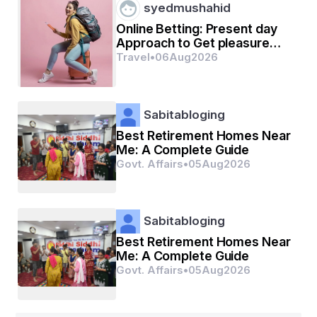
syedmushahid
ପରାଧୀନ କରି ଦେଶକୁ ବଦନାମ କରୁଛନ୍ତି କିଛି ନୃଶଂଶ ରାକ୍ଷାସ 
Online Betting: Present day
ଗଣ ।।
Approach to Get pleasure
from Digital camera Gaming
Travel
•
06
Aug
2026
ଭାରତୀୟ ଜାତୀୟ ପତାକାର ରଙ୍ଗ ବର୍ଣ୍ଣନା କରେ ନିଜ ନିଜ 
ଗୁଣ।
ଶାନ୍ତି,ମୈତ୍ରୀ, ପ୍ରଗତି ଓ ବିଶ୍ବାସ ଯାହାର ମୂଳ ଅର୍ଥ ।।
Sabitabloging
Best Retirement Homes Near
ନୁହେଁ ଏକା ନାରୀ ଯେଉଁଠି ପୁରୁଷଠାରୁ ଶିଶୁ ଯାଏ ସଭିଏଁ 
Me: A Complete Guide
ଅସୁରକ୍ଷିତ।
Govt. Affairs
•
05
Aug
2026
ସେ ହେଉ ଦାଦନ କିମ୍ବା କୂଟନୀତିର ରାଜନୀତିକରଣ ।।
Sabitabloging
Best Retirement Homes Near
Me: A Complete Guide
ସତରେ କଣ ଚାଖିଛି ଆମ ଦେଶ ସ୍ୱାଧୀନତାର ସ୍ୱାଦ ।🇮🇳।
Govt. Affairs
•
05
Aug
2026