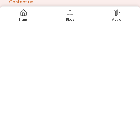
Contact us
Home
Blogs
Audio
Srujanee
Discover
For Readers
For Writers
Editor