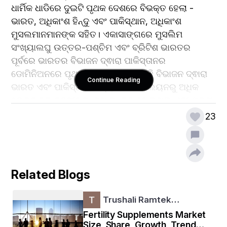
ଧାର୍ମିକ ଧାଡିରେ ଦୁଇଟି ପୃଥକ ଦେଶରେ ବିଭକ୍ତ ହେଲା - 
ଭାରତ, ଅଧିକାଂଶ ହିନ୍ଦୁ ଏବଂ ପାକିସ୍ଥାନ, ଅଧିକାଂଶ 
ମୁସଲମାନମାନଙ୍କ ସହିତ। ଏକାସାଙ୍ଗରେ ମୁସଲିମ 
ସଂଖ୍ୟାଲଘୁ ଉତ୍ତର-ପଶ୍ଚିମ ଏବଂ ବ୍ରିଟିଶ ଭାରତର 
ପୂର୍ବରେ ଭାରତର ବିଭାଜନ ଦ୍ଵାରା ପାକିସ୍ତାନର 
ଡୋମିନିଅନରେ ପୃଥକ କରାଯାଇଥିଲା।  ଏହି ବିଭାଜନ ଦ୍ଵାରା 
Continue Reading
ଭାରତ ଏବଂ ପାକିସ୍ଥାନ ମଧ୍ୟରେ ୧୦ ମିଲିୟନରୁ ଅଧିକ 
ଲୋକଙ୍କର ଜନସଂଖ୍ୟା ସ୍ଥାନାନ୍ତର ହୋଇଥିଲା ଏବଂ ପ୍ରାୟ 
ଏକ ମିଲିୟନ ଲୋକଙ୍କ ମୃତ୍ୟୁ ଘଟିଥିଲା।  ଭାରତୀୟ ଜାତୀୟ 
23
କଂଗ୍ରେସ ନେତା ଜବାହରଲାଲ ନେହେରୁ ଭାରତର ପ୍ରଥମ 
ପ୍ରଧାନମନ୍ତ୍ରୀ ହୋଇଥିଲେ, କିନ୍ତୁ ସ୍ୱାଧୀନତା ସଂଗ୍ରାମ 
ସହ ଜଡିତ ନେତା ମହାତ୍ମା ଗାନ୍ଧୀ କୌଣସି କାର୍ଯ୍ୟାଳୟ 
ଗ୍ରହଣ କଲେ ନାହିଁ।  ୧୯୫୦ ମସିହାରେ ଗ୍ରହଣ 
Related Blogs
କରାଯାଇଥିବା ସମ୍ବିଧାନ ଭାରତକୁ ୱେଷ୍ଟମିନିଷ୍ଟର 
ଶୈଳୀରେ ସଂସଦୀୟ ବ୍ୟବସ୍ଥା ସହିତ ଯଥାକ୍ରମେ ଉଭୟ 
Trushali Ramtek…
ଫେଡେରାଲ ଏବଂ ରାଜ୍ୟ ସ୍ତରରେ ଏକ ଗଣତାନ୍ତ୍ରିକ 
Fertility Supplements Market
ଗଣତନ୍ତ୍ରରେ ପରିଣତ କରିଥିଲା।  ସେହି ଦିନଠାରୁ 
Size, Share, Growth, Trends