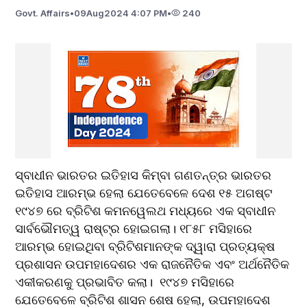
Govt. Affairs
•
09
Aug
2024 4:07 PM
•
240
ସ୍ବାଧୀନ ଭାରତର ଇତିହାସ କିମ୍ବା ଗଣତନ୍ତ୍ର ଭାରତର 
ଇତିହାସ ଆରମ୍ଭ ହେଲା ଯେତେବେଳେ ଦେଶ ୧୫ ଅଗଷ୍ଟ 
୧୯୪୭ ରେ ବ୍ରିଟିଶ କମନୱେଲଥ ମଧ୍ୟରେ ଏକ ସ୍ବାଧୀନ 
ସାର୍ବଭୌମତ୍ୱ ରାଷ୍ଟ୍ର ହୋଇଗଲା। ୧୮୫୮ ମସିହାରେ 
ଆରମ୍ଭ ହୋଇଥିବା ବ୍ରିଟିଶମାନଙ୍କ ଦ୍ୱାରା ପ୍ରତ୍ୟକ୍ଷ 
ପ୍ରଶାସନ ଉପମହାଦେଶର ଏକ ରାଜନୈତିକ ଏବଂ ଅର୍ଥନୈତିକ 
ଏକୀକରଣକୁ ପ୍ରଭାବିତ କଲା।  ୧୯୪୭ ମସିହାରେ 
ଯେତେବେଳେ ବ୍ରିଟିଶ ଶାସନ ଶେଷ ହେଲା, ଉପମହାଦେଶ 