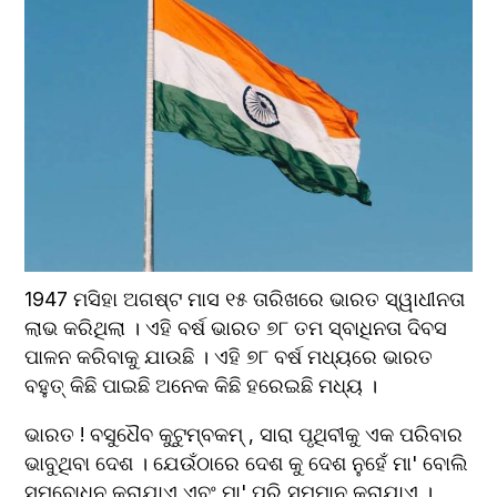
1947 ମସିହା ଅଗଷ୍ଟ ମାସ ୧୫ ତାରିଖରେ ଭାରତ ସ୍ୱାଧୀନତା 
ଲାଭ କରିଥିଲା । ଏହି ବର୍ଷ ଭାରତ ୭୮ ତମ ସ୍ବାଧିନତା ଦିବସ 
ପାଳନ କରିବାକୁ ଯାଉଛି । ଏହି ୭୮ ବର୍ଷ ମଧ୍ୟରେ ଭାରତ 
ବହୁତ୍ କିଛି ପାଇଛି ଅନେକ କିଛି ହରେଇଛି ମଧ୍ୟ ।
ଭାରତ ! ବସୁଧୈବ କୁଟୁମ୍ବକମ୍ , ସାରା ପୃଥିବୀକୁ ଏକ ପରିବାର 
ଭାବୁଥିବା ଦେଶ । ଯେଉଁଠାରେ ଦେଶ କୁ ଦେଶ ନୁହେଁ ମା' ବୋଲି 
ସମ୍ବୋଧନ କରାଯାଏ ଏବଂ ମା' ପରି ସମ୍ମାନ କରାଯାଏ । 