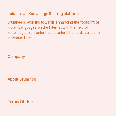
ହେଲେ ମଧ୍ୟ ଇତିହାସରେ କୌଣସି ଦେଶ ଉପରେ ପ୍ରଥମେ 
ଆକ୍ରମଣ କରିନାହିଁ । 
India's own Knowledge Sharing platform!
       ଭାରତରେ ବିଭିନ୍ନ ଧର୍ମ, ସଂସ୍କୃତି, ଭାଷା ର ଲୋକ ବାସ 
Srujanee is working towards enhancing the footprint of
କରନ୍ତି । ସେମାନଙ୍କର ଖାଦ୍ୟ, ପୋଷାକ, ଚାଲିଚଳଣି ମଧ୍ୟ 
Indian Languages on the Internet with the help of
knowledgeable content and content that adds values to
ଭିନ୍ନ । କିନ୍ତୁ ପରିଶେଷରେ ସମସ୍ତେ ଭାରତୀୟ । ଭାରତରେ 
individual lives!
ବିଭୀଧ୍ୟତା ମଧ୍ୟରେ ଏକତା ଦେଖିବାକୁ ମିଳେ । ଏପରି 
ସ୍ଵର୍ଣ୍ଣମୟୀ ଅଖଣ୍ଡ ଭାରତର ନାଗରିକ ହିସାବରେ ଆମେ 
ଗର୍ବୀତ । 
Company
ସ୍ୱାଧୀନତା ପରେ ଦେଶ କିପରି ଭାବେ 
About Srujanee
ଉନ୍ନତି କରିଛି:-
Terms Of Use
ବିଜ୍ଞାନ ଓ ପ୍ରଯୁକ୍ତିବିଦ୍ୟା କ୍ଷେତ୍ରରେ ଉନ୍ନତି:-