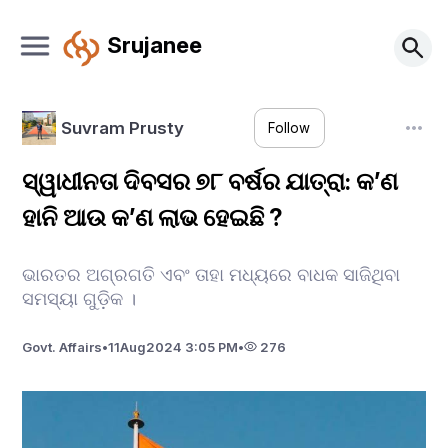
Srujanee
Suvram Prusty
Follow
ସ୍ୱାଧୀନତା ଦିବସର ୭୮ ବର୍ଷର ଯାତ୍ରା: କ’ଣ
ହାନି ଆଉ କ’ଣ ଲାଭ ହେଇଛି ?
ଭାରତର ଅଗ୍ରଗତି ଏବଂ ତାହା ମଧ୍ୟରେ ବାଧକ ସାଜିଥିବା
ସମସ୍ୟା ଗୁଡ଼ିକ ।
Govt. Affairs
•
11
Aug
2024 3:05 PM
•
276