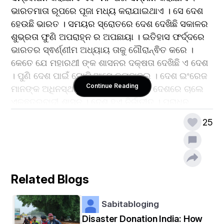
ଭାରତମାତା ରୂପରେ ପୂଜା ମଧ୍ୟ କରାଯାଇଥାଏ । ସେ ଦେଶ 
ହେଉଛି ଭାରତ । ସମୟର ସ୍ରୋତରେ ଦେଶ ଦେଖିଛି ସକାଳର 
ଶୁଭ୍ରତା ଫୁଣି ଅପରାହ୍ନ ର ଅପଛାୟା । ଇତିହାସ ଫର୍ଦ୍ଦରେ 
ଭାରତର ସ୍ଵର୍ଣ୍ଣୀମ ଅଧ୍ୟାୟ ତାକୁ ଗୌରାନ୍ଵିତ କରେ । 
କେତେ ଯେ ମହାରଥୀ ଙ୍କ ଶାସନର ଦକ୍ଷତା ଦେଖିଛି ଏ ଦେଶ 
। ପୁଣି ଦେଶ ପାଇଁ ଘୋଟି ଆସେ କଳାବାଦଲ । ଦେଶ ଇଂରେଜ 
Continue Reading
ମାନଙ୍କ ଅଧିନସ୍ଥ ହୋଇଯାଏ । ତା' ପରେ ଦେଶରେ ଚାଲେ 
ଏକଛତ୍ରବାଦୀ ଶାସନ । ଦେଶ ହୁଏ ନିର୍ଜାତୀତ । ପରାଧିନ 
କାଳରେ ଆସେ ସ୍ଵାଧୀନତା ସଂଗ୍ରାମୀ ମାନଙ୍କର ସଂଗ୍ରାମୀ 
25
ଚିତ୍କାର । ଦେଶର ସ୍ଵାଧନତା ପାଇଁ ଜୀବନ ଦେଇ 
ପାଲଟିଯାନ୍ତି ଅମର । ଗାନ୍ଧୀ ମହତ୍ମା, ସୁବାଷଙ୍କ ଭଳି 
ସ୍ୱାଧୀନତା ସଂଗ୍ରାମୀ ମାନଙ୍କର ଅମ୍ଳାନ ବଳୀଦାନ ସ୍ଵରୁପ 
ଦେଶ ସ୍ଵାଧୀନତା ହାସଲ କରେ । ଅଖଣ୍ଡ ଭାରତ ବିଭାଜିତ 
Related Blogs
ହୁଏ ମଧ୍ୟ । ଦେଶ ପାଇଁ ଆସେ ନୂତନ ଆରମ୍ଭ । 
ଆମ୍ବେଦକର ଙ୍କ ଲେଖନି ରୁ ଆସେ ଦେଶର ସମ୍ବିଧାନ । 
Sabitabloging
ଯାହା ବିଶ୍ଵର ଏକ ମାତ୍ର ହସ୍ତଲିଖିତ ସମ୍ବିଧାନ । ଦେଶ 
ଗଢିଚାଲେ ସୁନେଲୀ ଭବିଷ୍ୟତ । ଗଠନ ହୁଏ ସରକାର ଆଉ 
Disaster Donation India: How