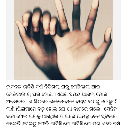
ଜୀବନର ଚାଳିଶି ବର୍ଷ ବିତିଗଲା ଘରୁ ମେଡିକାଲ ଆଉ 
ମେଡିକାଲ ରୁ ଘର ହୋଇ ।ଏଥର ସମୟ ଆସିଲା ମୋର 
ଅବସରର ।ଏ ଭିତରେ କେତେବେଳେ ବୟସ ୨୦ ରୁ ୬୦ ଛୁଇଁ 
ଲାଣି।ପିଲାମାନେ ବଡ଼ ହୋଇ ଯେ ଯା ବାଟରେ ଗଲେ। ସେଦିନ 
ବାହା ହୋଇ ଘରକୁ ଆସିଥିଲି ତ ଘରେ ଆମକୁ କେହି ସ୍ବିକାର 
କଲେନି।ସେଇଠୁ ଫେରି ଆସିଛି ଯେ ଆସିଛି ଯେ ତାର ଏତେ ବର୍ଷ 