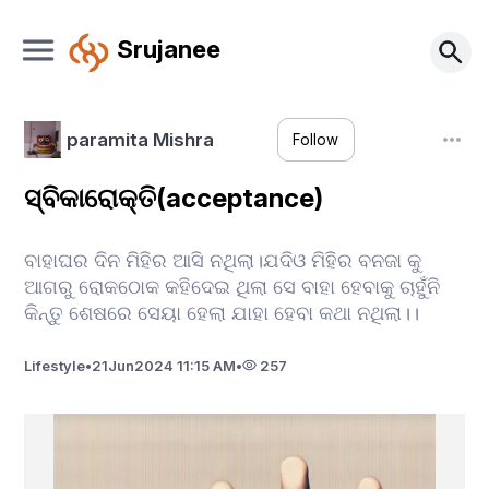
Srujanee
paramita Mishra
Follow
ସ୍ବିକାରୋକ୍ତି(acceptance)
ବାହାଘର ଦିନ ମିହିର ଆସି ନଥିଲା।ଯଦିଓ ମିହିର ବନଜା କୁ
ଆଗରୁ ରୋକଠୋକ କହିଦେଇ ଥିଲା ସେ ବାହା ହେବାକୁ ଚାହୁଁନି
କିନ୍ତୁ ଶେଷରେ ସେୟା ହେଲା ଯାହା ହେବା କଥା ନଥିଲା।।
Lifestyle
•
21
Jun
2024 11:15 AM
•
257