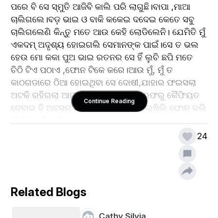
ପରେ ବି ସେ ସ୍ମୁତି ଆଜିବି କାଲି ପରି ଲାଗୁଛି।ବାପା ,ମାଆ 
ଚାଲିଗଲେ।ବଡ଼ ଭାଇ ଓ ବାକି କକେଇ ଦଦେଇ କେତେ ସବୁ 
ଚାଲିଗଲେଣି କିନ୍ତୁ ମତେ ଆଉ କେହି ଲୋଡିଲେନି। ଯେମିତି ମୁଁ 
ଏକଦମ୍ ଅଦୃଶ୍ୟ ହୋଇଗଲି ସେମାନଙ୍କ ପାଇଁ।ସେ ତ ଭଲ 
ହେଉ ମୋ କକା ପୁଅ ଭାଇ ରତନର ସେ ହିଁ ଲୁଚି ଛପି ମତେ 
ଚିଠି ଟିଏ ପଠାଏ ,ଫୋନ ଟିକେ କରେ।ଆଉ ମୁଁ, ମୁଁ ତ 
କାଠଗଡାରେ ଠିଆ ହୋଇଥିବା ସେ ଦୋଷୀ,ଯାହାର ଫଇସଲା 
ଅଟକି ରହିଗଲା ଆଜୀବନ।ମତେ ତ ମୋ ତରଫରୁ କୈଫିୟତ 
Continue Reading
ଦେବାର ବି ଅବସର ମିଳିଲାନି। ଏତେ ଚିଠି ଲେଖିଲି ଫୋନ କଲି 
,ଚିଠି ଫେରି ଆସିଲା ଆଉ ଫୋନ ରେ ହାଲୋ ଶୁଣୁଶୁଣୁ 
କଟିଗଲା। ମୁଁ କହିବାକୁ ଚାହୁଁଥିଲି ମୋ କଥା କିନ୍ତୁ ଶୁଣିବାକୁ 
24
କେହି ନଥିଲେ।ଅବସର ନେବାର ମାସେ ହୋଇଗଲାଣି ମୁଁ 
ନିଷ୍ପତି ନେଇ ସାରିଛି ମୁଁ ଫେରିବି ମୋ ଘରକୁ,ଫେରିବି ମୋ ଗାଁ 
ମୋ ଗଳି କୁ । ଯୋଉ ଖୋଲା ଗଳିରେ ଆମେ ଦୌଡୁଥିଲୁ ଖେଳୁ 
ଥିଲୁ,ଖଣି ଉପରେ ପଟି ପାରି ଖରାଦିନିଆ ଆକାଶର ତାରା 
Related Blogs
ଗଣୁଥିଲୁ। ନିଶ୍ଚୟ ଫେରିବି ମୋର ସେ ଘରକୁ ଯୋଉଠି ମୋ 
ବାପାଙ୍କ ୨୪ଇଞ୍ଚିଆ ସାଇକେଲ ରେ ବାଙ୍କି ଚଲେଇ 
Cathy Silvia