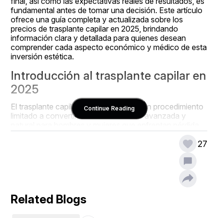
final, así como las expectativas reales de resultados, es 
fundamental antes de tomar una decisión. Este artículo 
ofrece una guía completa y actualizada sobre los 
precios de trasplante capilar en 2025, brindando 
información clara y detallada para quienes desean 
comprender cada aspecto económico y médico de esta 
inversión estética.
Introducción al trasplante capilar en 
2025
El trasplante capilar ha pasado de ser un procedimiento 
Continue Reading
limitado a convertirse en una solución avanzada y 
natural para hombres y mujeres que enfrentan pérdida 
de cabello. En 2025, la demanda sigue creciendo 
27
debido a su eficacia comprobada y a los resultados 
duraderos que proporciona. Sin embargo, antes de 
optar por este tratamiento, resulta esencial comprender 
cuánto cuesta, qué factores influyen en el precio y 
cuáles son las diferencias entre las técnicas disponibles.
Related Blogs
¿Qué es un trasplante capilar?
El trasplante capilar es una técnica quirúrgica 