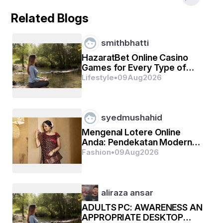
Related Blogs
Keamanan menjadi fokus utama dari Toto Web page 
terpercaya. Software ini menilai situs taruhan 
smithbhatti
berdasarkan keamanan transaksi, transparansi, serta 
kebijakan yang adil. Dengan verifikasi tersebut, 
HazaratBet Online Casino
pengguna dapat bermain dengan tenang serta lebih 
Games for Every Type of
percaya diri.
Player
Lifestyle
•
09
Aug
2026
Desain yang Ramah Pengguna
syedmushahid
Mengenal Lotere Online
Anda: Pendekatan Modern
Toto Web page yang baik menekankan kemudahan 
untuk Menikmati Permainan
Fashion
•
09
Aug
2026
penggunaan serta navigasi yang jelas. Food list yang 
Lotere Online
terstruktur, kategori yang rapi, serta antarmuka 
sederhana membantu pengguna menemukan informasi 
penting dengan cepat. Pengalaman checking yang 
aliraza ansar
lancar membuat pemain baru pun mudah memahami 
situs ini.
ADULTS PC: AWARENESS AN
APPROPRIATE DESKTOP