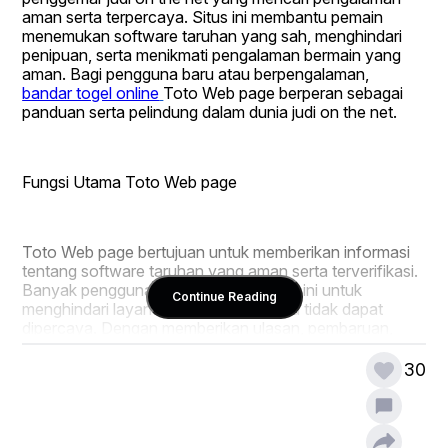
aman serta terpercaya. Situs ini membantu pemain 
menemukan software taruhan yang sah, menghindari 
penipuan, serta menikmati pengalaman bermain yang 
aman. Bagi pengguna baru atau berpengalaman,  
bandar togel online
Toto Web page berperan sebagai 
panduan serta pelindung dalam dunia judi on the net.
Fungsi Utama Toto Web page
Toto Web page bertujuan untuk memberikan informasi 
tentang software taruhan yang aman serta terverifikasi. 
Banyak pengguna mengandalkan situs ini untuk 
Continue Reading
menghindari layanan yang curang atau tidak dapat 
dipercaya. Dengan memberikan ulasan, pembaruan, 
serta rekomendasi, Toto Web page membantu pemain 
membuat keputusan yang lebih bijak.
30
Keamanan serta Perlindungan Pengguna