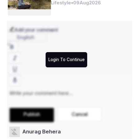
COMPUTER FOR THE
Lifestyle
•
09
Aug
2026
PURPOSE OF REGULAR
Transparansi serta Kepercayaan
USAGE
Add your comment
Transparansi sangat penting untuk membangun 
kepercayaan pengguna. Toto Web page terpercaya 
English
menyajikan ulasan jujur, panduan yang jelas, serta 
pembaruan akurat. Informasi yang disampaikan secara 
terbuka tanpa maksud tersembunyi membuat pengguna 
lebih yakin saat memilih software taruhan.
Login To Continue
Masukan serta Komunitas Pengguna
Banyak Toto Web page menghadirkan fitur ulasan dari 
pengguna serta diskusi komunitas. Dengan berbagi 
Publish
Cancel
pengalaman, points, serta saran, pemain lain dapat 
membuat keputusan yang lebih baik. Pendekatan 
berbasis komunitas ini menambah kredibilitas serta 
Anurag Behera
relevansi situs.