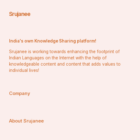
Srujanee
India's own Knowledge Sharing platform!
Srujanee is working towards enhancing the footprint of
Indian Languages on the Internet with the help of
knowledgeable content and content that adds values to
individual lives!
Company
About Srujanee