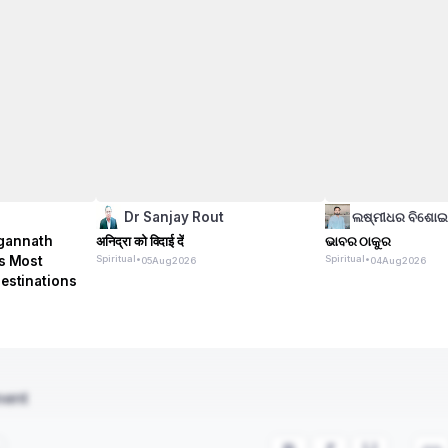
Dr Sanjay Rout
ଲଷ୍ମୀଧର ବିଶୋ
gannath
अनिद्रा को विदाई दें
ଭାବର ଠାକୁର
's Most
Spiritual
•
Spiritual
•
05
Aug
2026
04
Aug
2026
Destinations
ment