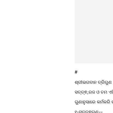
# 
ଶ୍ରୀଭଗବାନ ତ୍ରିଗୁଣ 
ସତ୍ତ୍ଵ,ରଜ ଓ ତମ ଏହି 
ଗୁଣାନୁସାରେ କର୍ମକରି 
୧-ସତ୍ତ୍ଵଗୁଣ--