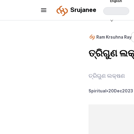
English
Srujanee
Ram Krsuhna Ray
ତ୍ରିଗୁଣ ଲ
ତ୍ରିଗୁଣ ଲକ୍ଷଣ
Spiritual
•
20
Dec
2023 