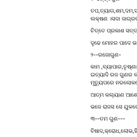
ତପ,ତ୍ୟାଗ,ଶମ,ଦମ,ସତ୍
ଲକ୍ଷଣ ।ସଦା ଜାଗ୍ରତ 
ଚିତ୍ତେ ପ୍ରକାଶ ସତ୍
ଦୃଢେ ମୋହର ପାଦେ ଭ
୨--ରଜୋଗୁଣ-
କାମ ,ବ୍ୟାପାର,ତୃଷ୍ଣା
ଇତ୍ୟାଦି ରଜ ଗୁଣର ଲକ
ମୃତ୍ୟୁପରେ ନରଲୋକ
ଆତ୍ମ କଲ୍ୟାଣ ଆଶ
ଭଜେ ରାଜସ ସେ ଯୁକତ
୩--ତମ ଗୁଣ---
ବିଷାଦ,କ୍ରୋଧ,ଲୋଭ,ହି