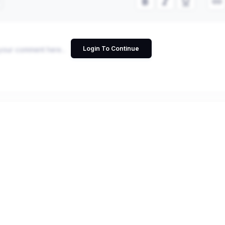
Login To Continue
Cancel
ndian Languages is made easy by Srujanee. Lev
and Write your blog now!!