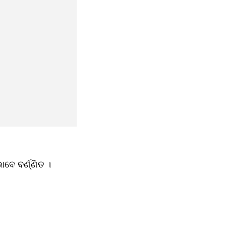
ବେ ବର୍ଣ୍ଣିତ ।