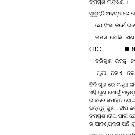
ତମଗୁଣ ଲକ୍ଷଣ ।
ସୁଷୁପ୍ତି ଅବସ୍ଥାରେ ଭ
    ଯେ ହିଂସା କର୍ମେ 
    ତାମସ  ବୋଲି  ଜାଣ
⚪❗⚪               ⚫ 
    ତ୍ରିଗୁଣ  ରଜ୍ଜୁ   
     ମୃଗୀ   ନଚାଏ   ନ
ତିନି ଗୁଣ ରେ ବନ୍ଧା 
ଏହି ଗୁଣ ଯୋଗୁଁ ମନୁଷ
ଭାବରେ ସମାହିତ ହୋଇଥ
ସତ୍ତ୍ୱ ଗୁଣ , ଦୀପ ଜଳ
ତମଗୁଣ।ଦୀପ ପାଇଁ ଯେପ
ର ଆବଶ୍ୟକତା ଅଛି।ଗୁଣ