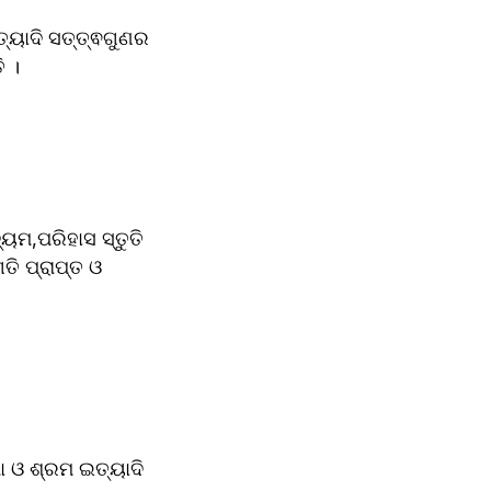
୍ୟାଦି ସତ୍ତ୍ଵଗୁଣର 
ି ।
ୟମ,ପରିହାସ ସ୍ତୁତି 
ି ପ୍ରାପ୍ତ ଓ 
 ଓ ଶ୍ରମ ଇତ୍ୟାଦି 