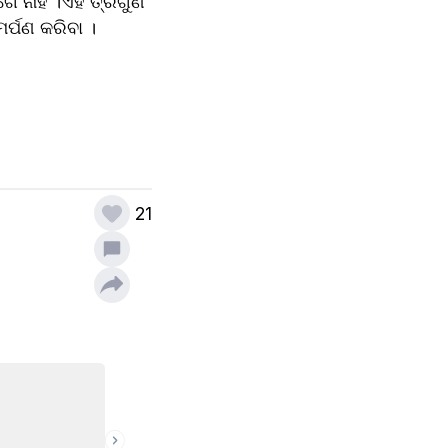
ନାହିଁ ।ଏହି ତ୍ରିଗୁଣ 
ର୍ପଣ କରିବା ।
21