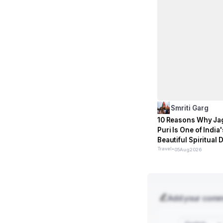
Smriti Garg
10 Reasons Why Ja
Puri Is One of India
Beautiful Spiritual 
Travel
•
05
Aug
2026
Add your com