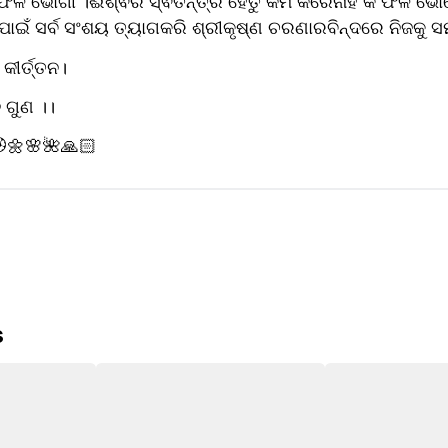
ଫଳ ଭୋଗୀ ।ଈଶ୍ଵର ସ୍ଵତନ୍ତ୍ର ହେତୁ କର୍ମ କରେନାହିଁ କି ଫଳ ଭୋଗେ 
 ପାଇଁ ସର୍ବ ସଂଶୟ ତ୍ୟାଗକରି ଶ୍ରୀକୃଷ୍ଣ ଚରଣାରବିନ୍ଦରେ ନିଜକୁ ସମ
କୀର୍ତ୍ତନ।
ି ଗୁଣ ।।
🏵️🌼🌸🌺🙏🏻
s