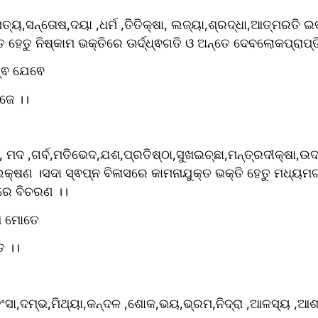
ୟ,ସନ୍ତୋଷ,ଦୟା ,ଧର୍ମ ,ତିତିକ୍ଷା, ଲଜ୍ୟା,ଶ୍ରଦ୍ଧା,ଆତ୍ମରତି ଇତ
ହେତୁ ନିଷ୍କାମ ଭକ୍ତିରେ ଊର୍ଦ୍ଧ୍ଵଗତି ଓ ଅନ୍ତେ ଦେବଲୋକପ୍ରାପ୍ତ
ତ୍ଵ ଯେଵେ
ଜେ ।।
, ମଦ ,ଗର୍ବ,ମତିଭେଦ,ଯଶ,ପ୍ରତିଷ୍ଠା,ସୁଖଇଚ୍ଛା,ମନ୍ତ୍ରଦୀକ୍ଷା,ଉଦ୍
୍ଷଣ ।ସଦା ସ୍ଵପ୍ନ ବିଳାସରେ କାମନାଯୁକ୍ତ ଭକ୍ତି ହେତୁ ମଧ୍ୟମଗତ
ରେ ବିଚରଣ ।।
େ ମୋତେ
େ ।।
ଂସା,ଦମ୍ଭ,ମିଥ୍ୟା,କନ୍ଦଳ ,ଶୋକ,ଭୟ,ଭ୍ରମ,ନିଦ୍ରା ,ଆଳସ୍ୟ ,ଆଶା