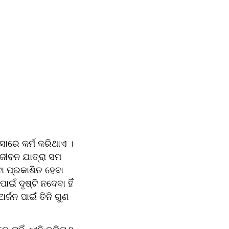
ସାରେ କର୍ମ କରିଥାଏ ।
ଜୀବନ ଯାତ୍ରା ସମ 
ପ୍ରକାଶିତ ହେବା 
ଁ ଦୃଷ୍ଟି ନଦେବା ହିଁ 
ଜନ ପାଇଁ ତିନି ଗୁଣ 