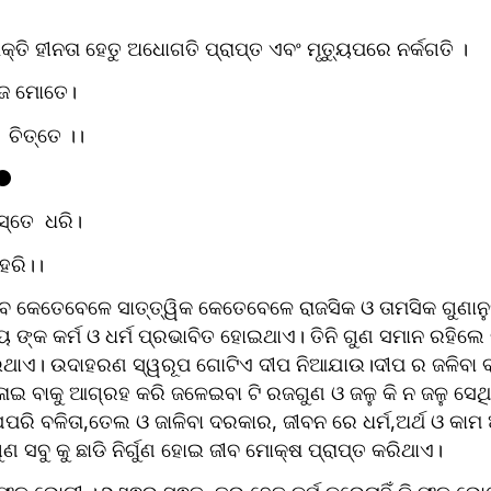
କ୍ତି ହୀନତା ହେତୁ ଅଧୋଗତି ପ୍ରାପ୍ତ ଏବଂ ମୃତ୍ୟୁପରେ ନର୍କଗତି ।
ଭଜେ ମୋତେ।
  ଚିତ୍ତେ ।।
❗⚫
ହସ୍ତେ  ଧରି।
ରହରି।।
ଜୀବ କେତେବେଳେ ସାତ୍ତ୍ୱିକ କେତେବେଳେ ରାଜସିକ ଓ ତାମସିକ ଗୁଣାନୁ
୍ୟ ଙ୍କ କର୍ମ ଓ ଧର୍ମ ପ୍ରଭାବିତ ହୋଇଥାଏ। ତିନି ଗୁଣ ସମାନ ରହିଲେ 
ାଏ। ଉଦାହରଣ ସ୍ୱରୂପ ଗୋଟିଏ ଦୀପ ନିଆଯାଉ।ଦୀପ ର ଜଳିବା ବା 
ାଇ ବାକୁ ଆଗ୍ରହ କରି ଜଳେଇବା ଟି ରଜଗୁଣ ଓ ଜଳୁ କି ନ ଜଳୁ ସେଥିପାଇ
ରି ବଳିତା,ତେଲ ଓ ଜାଳିବା ଦରକାର, ଜୀବନ ରେ ଧର୍ମ,ଅର୍ଥ ଓ କାମ ଅର୍
 ସବୁ କୁ ଛାଡି ନିର୍ଗୁଣ ହୋଇ ଜୀବ ମୋକ୍ଷ ପ୍ରାପ୍ତ କରିଥାଏ।