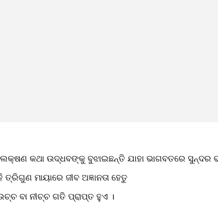
ଲକ୍ଷଣ କଥା ଉଦ୍ଧବଙ୍କୁ ବୁଝାଇଛନ୍ତି ଯାହା ଭାଗବତରେ ସୁନ୍ଦର ଭା
ତ୍ରିଗୁଣ ମାୟାରେ ଜୀବ ଅଜ୍ଞାନତା ହେତୁ   
ଉଚ୍ଚ ବା ନୀଚ୍ଚ ଗତି ପ୍ରାପ୍ତ ହୁଏ ।