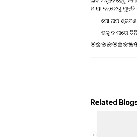
ଜୀବ ବନ୍ଧନ ହେତୁ କର୍ମ
ମାୟା ବନ୍ଧନରୁ ମୁକ୍ତି
       ମୋ ନାମ ଶ୍ରବଣ 
       ତାକୁ ନ ଲାଗେ ତିନ
🏵️🌼🌸🌺🏵️🌼🌸🌺
Related Blog