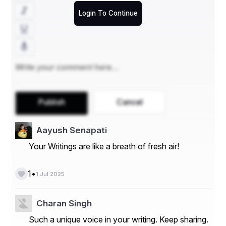
कुछ देर बारिश को कोसते हुए थक हार कर सड़क के किनारे बने 
Login To Continue
अपने विशाल अपार्टमेंट के शानदार फ्लैट, जिसे उसने मेहनत से 
महंगे सामान से सजाया था कि खिड़की पर आ कर खड़ी हो गई।
सर्द हवा बारिश की बूंदों को ले कर कभी उसकी खिड़की के कांच 
पर तो कभी उसके चेहरे पर दस्तक देती रही और वो अपनी ही धुन 
में ना जाने किन अतृप्त खयालों में खोई रही।
Publish
Cancel
अचानक इतनी बारिश में किसी बच्चे के रोने और किसी के चिल्लाने 
की आवाज़ ने उसकी सुध तोड़ी और तभी उसकी नज़र सड़क के 
Aayush Senapati
उस पार बने चबूतरे पर पड़ी।
Your Writings are like a breath of fresh air!
कोई ज़ोर ज़ोर से चिल्ला रहा था..अरे भागो.. भागो.."
•
1
1 Jul 2025
यहां आओ..बच्चे को गोद में उठा लो..उसे पकड़ो..
ओह!! सब कुछ गीला हो गया..
Charan Singh
Such a unique voice in your writing. Keep sharing.
अरे!! हम सब भीग गए.. उसे ओढ़ा दो..