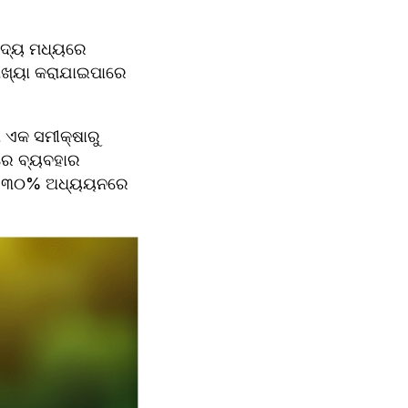
ଦ୍ୟ ମଧ୍ୟରେ 
ୟାଖ୍ୟା କରାଯାଇପାରେ 
ଏକ ସମୀକ୍ଷାରୁ 
ରେ ବ୍ୟବହାର 
ହିଁ।୩୦% ଅଧ୍ୟୟନରେ 