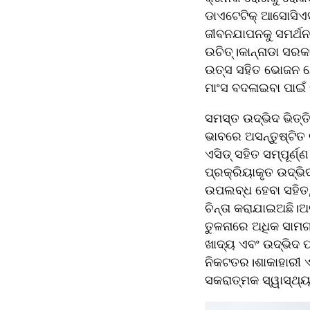
ଡାଏଟେଟିକ୍ ଆସୋସିଏସନ
ଜୀବନଯାପନକୁ ସମର୍ଥନ 
ଉଚିତ୍।କାନ୍ନାଡା ସରକ
ଉତ୍ସ ସହିତ ଭୋଜନ ଯୋଜ
ମାଂସ ବଦଳାଇବା ପାଇଁ ତ
ସମସ୍ତ ଉଦ୍ଭିଦ ଭିତ୍ତି
ଭାବରେ ଅସନ୍ତୁଷ୍ଟିତ 
ଏସିଡ୍ ସହିତ ସମ୍ପୂର୍
ପ୍ରକ୍ରିୟାକୃତ ଉଦ୍ଭିଦ
ଉପଲବ୍ଧ ହେବା ସହିତ,ଏ
ଚିନ୍ତା କରାଯାଇଅଛି।
ତୁଳନାରେ ଅଧିକ ସାମଗ୍
ଖାଦ୍ୟ ଏବଂ ଉଦ୍ଭିଦ 
ନିକଟତର।ଶାକାହାରୀ ଏ
ସକରାତ୍ମକ ସ୍ୱାସ୍ଥ୍