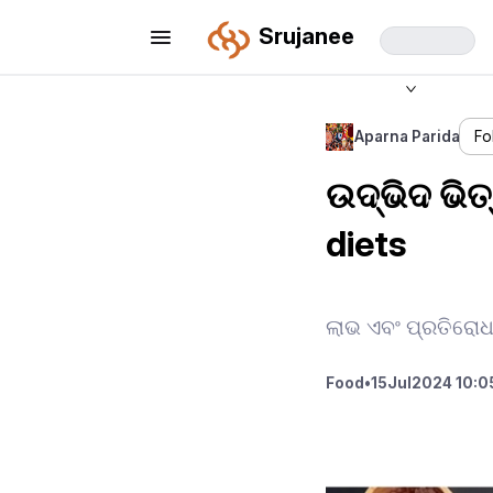
Srujanee
Aparna Parida
Fo
ଉଦ୍ଭିଦ ଭିତ
diets
ଲାଭ ଏବଂ ପ୍ରତିରୋଧ
Food
•
15
Jul
2024 10:0