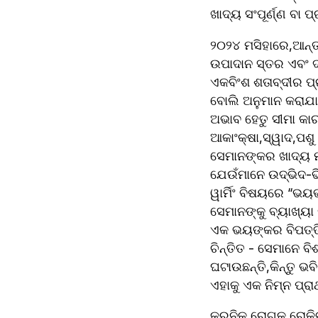
ଖାଦ୍ୟ ସଂପୂର୍ଣ୍ଣ ବା 
୨୦୨୪ ମସିହାରେ,ଆନ୍ତର
ଉପାଦାନ ସ୍ତର ଏବଂ ଦା
ଏକବିଂଶ ଶତାବ୍ଦୀର ପ୍
ବୋଲି ଅନୁମାନ କରାଯ
ଅଭାବ ହେତୁ ସୀମା କାର
ଆକାଂକ୍ଷା,ସ୍ୱାଦ,ପଶୁ
ସେମାନଙ୍କର ଖାଦ୍ୟ ମ
ଯେଉଁମାନେ ଉଦ୍ଭିଦ-ଭ
ୱାର୍ମିଂ ବିଷୟରେ “ଭ
ସେମାନଙ୍କୁ ବ୍ୟାଖ୍ୟା
ଏକ ଭୟଙ୍କର ବିପତ୍ତି
ଚିନ୍ତିତ - ସେମାନେ ବ
ଘଟାଉଛନ୍ତି,କିନ୍ତୁ 
ଏହାକୁ ଏକ ନିମ୍ନ ପ୍ରା
କ୍ରନିକ ରୋଗକୁ ରୋକିବ