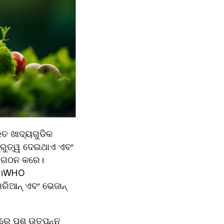
ୁରୁତ୍ୱ ଦେଇଥାଏ ଏବଂ 
ଟ୍ ଗଠନ କରେ।
େ।WHO 
ିଆନ୍ ଏବଂ ଭେଜାନ୍ 
େ ପଶୁ ଉତ୍ପନ୍ନ 