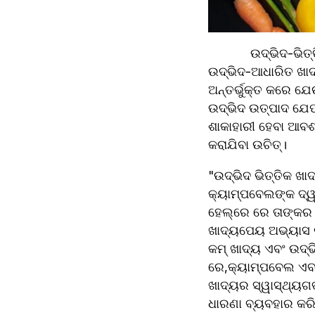
            ଉଦ୍ଭିଦ-ଭିତ୍ତିକ ଖାଦ୍ୟ ହେଉଛି ଏକ ଖାଦ୍ୟ ଯାହାକି ପ୍ରାୟତଃ ବୃକ୍ଷ କିମ୍ବା ସମ୍ପୂର୍ଣ୍ଣ ଭାବରେ 
ଉଦ୍ଭିଦ-ଆଧାରିତ ଖାଦ୍
ଅନ୍ତର୍ଭୁକ୍ତ କରେ ଯ
ଉଦ୍ଭିଦ ଉତ୍ପାଦ ଯେପର
ଶାକାହାରୀ ହେବା ଆବଶ୍ୟ
କରାଯିବା ଉଚିତ୍।
"ଉଦ୍ଭିଦ ଭିତ୍ତିକ ଖାଦ
କ୍ୟାମ୍ପବେଲଙ୍କ ଦ୍ୱ
ହେଲ୍ରେ ରେ ତାଙ୍କର 
ଖାଦ୍ୟପେୟ ଅଭ୍ୟାସ ଉ
କମ୍ ଖାଦ୍ୟ ଏବଂ ଉଦ୍
ରେ,କ୍ୟାମ୍ପବେଲ ଏବଂ
ଖାଦ୍ୟର ସ୍ୱାସ୍ଥ୍ୟଗ
ଧାରଣା ବ୍ୟବହାର କରି