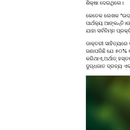
ଶିକ୍ଷା ଦେଇଥିଲେ।
କେତେକ ଲେଖକ “ଉଦ୍ଭି
ପାର୍ଥକ୍ୟ ଆଙ୍କନ୍ତି।
ଯାହା ସର୍ବନିମ୍ନ ପ୍
ଡାକ୍ତରୀ ସାହିତ୍ୟରେ 
ଜଣାପଡିଛି ଯେ ୫୦% କ
କରିଥାଏ,ଅର୍ଥାତ୍ ହସ୍
ଦୁଗ୍ଧଜାତ ଦ୍ରବ୍ୟ ଏବ