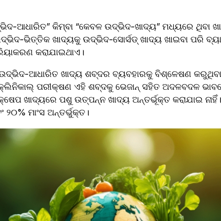
ଦ-ଆଧାରିତ” କିମ୍ବା “କେବଳ ଉଦ୍ଭିଦ-ଖାଦ୍ୟ” ମଧ୍ୟରେ ଥିବା ଖା
ଉଦ୍ଭିଦ-ଭିତ୍ତିକ ଖାଦ୍ୟକୁ ଉଦ୍ଭିଦ-ସୋର୍ସଡ୍ ଖାଦ୍ୟ ଖାଇବା ପରି ବ୍
ରକ୍ରିୟାକରଣ କରାଯାଇଥାଏ।
ଉଦ୍ଭିଦ-ଆଧାରିତ ଖାଦ୍ୟ ଶବ୍ଦର ବ୍ୟବହାରକୁ ବିଶ୍ଳେଷଣ କରୁଥିବା 
୍ଲିନିକାଲ୍ ପରୀକ୍ଷଣ ଏହି ଶବ୍ଦକୁ ଭେଜାନ୍ ସହିତ ଅଦଳବଦଳ ଭାବ
ତକ୍ଷେପ ଖାଦ୍ୟରେ ପଶୁ ଉତ୍ପନ୍ନ ଖାଦ୍ୟ ଅନ୍ତର୍ଭୂକ୍ତ କରାଯାଇ ନା
ଂ ୨୦% ମାଂସ ଅନ୍ତର୍ଭୁକ୍ତ।