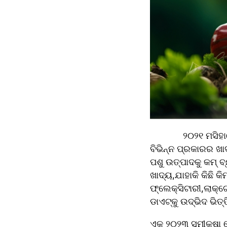
             ୨୦୨୧ ମସିହାରେ,ବିଶ୍ୱ ସ୍ୱାସ୍ଥ୍ୟ ସଂଗଠନ (WHO) କହିଛି ଯେ "ଉଦ୍ଭିଦ-ଆଧାରିତ ଖାଦ୍ୟଗୁଡିକ 
ବିଭିନ୍ନ ପ୍ରକାରର ଖ
ପଶୁ ଉତ୍ପାଦକୁ କମ୍ 
ଖାଦ୍ୟ,ଯାହାକି କିଛି
ଫ୍ଲେକ୍ସିଟାରୀ,ଲାକ୍ଟ
ଡାଏଟ୍କୁ ଉଦ୍ଭିଦ ଭିତ୍
ଏକ ୨୦୨୩ ସମୀକ୍ଷା ପ