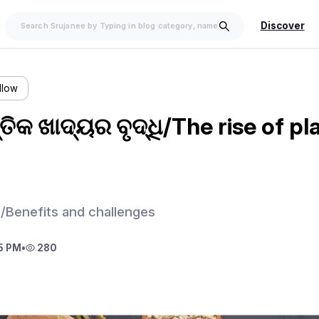
Discover
llow
୍ତିକ ଖାଦ୍ୟର ବୃଦ୍ଧି/The rise of p
/Benefits and challenges
5 PM
•
280