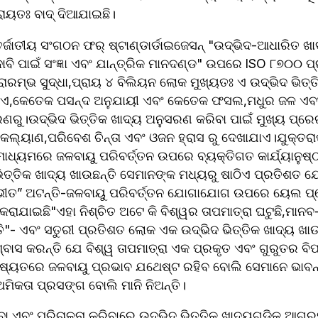
ପ୍ରାୟତଃ ବାଦ୍ ଦିଆଯାଇଛି।
୍ଜାତୀୟ ସଂଗଠନ ଫର୍ ଷ୍ଟାଣ୍ଡାର୍ଡାଇଜେସନ୍ "ଉଦ୍ଭିଦ-ଆଧାରିତ ଖାଦ
ବି ପାଇଁ ସଂଜ୍ଞା ଏବଂ ଯାନ୍ତ୍ରିକ ମାନଦଣ୍ଡ" ଉପରେ ISO ୮୭୦୦ ପ୍ରସ
ରାରମ୍ଭ ସୁଦ୍ଧା,ପ୍ରାୟ ୪ ବିଲିୟନ ଲୋକ ମୁଖ୍ୟତଃ ଏ ଉଦ୍ଭିଦ ଭିତ୍ତି
ାଏ,କେତେକ ପସନ୍ଦ ଅନୁଯାୟୀ ଏବଂ କେତେକ ଫସଲ,ମଧୁର ଜଳ ଏବଂ 
ଣରୁ।ଉଦ୍ଭିଦ ଭିତ୍ତିକ ଖାଦ୍ୟ ଅନୁସରଣ କରିବା ପାଇଁ ମୁଖ୍ୟ ପ୍ରେର
 କଲ୍ୟାଣ,ପରିବେଶ ଚିନ୍ତା ଏବଂ ଓଜନ ହ୍ରାସ ରୁ ଦେଖାଯାଏ।ଯୁକ୍ତର
ାଧ୍ୟମରେ ଜଳବାୟୁ ପରିବର୍ତ୍ତନ ଉପରେ ବ୍ୟକ୍ତିଗତ କାର୍ଯ୍ୟାନୁଷ୍
ିତ୍ତିକ ଖାଦ୍ୟ ଖାଉଛନ୍ତି ସେମାନଙ୍କ ମଧ୍ୟରୁ ଷାଠିଏ ପ୍ରତିଶତ ଯ
ୟଭୀତ” ଅଟନ୍ତି-ଜଳବାୟୁ ପରିବର୍ତ୍ତନ ଯୋଗାଯୋଗ ଉପରେ ୟେଲ ପ୍ରୋ
 କରାଯାଇଛି"ଏହା ନିଶ୍ଚିତ ଅଟେ କି ବିଶ୍ୱର ତାପମାତ୍ରା ଘଟୁଛି,ମାନବ
"- ଏବଂ ସତୁରୀ ପ୍ରତିଶତ ଲୋକ ଏକ ଉଦ୍ଭିଦ ଭିତ୍ତିକ ଖାଦ୍ୟ ଖାଉ
ିଶ୍ବାସ କରନ୍ତି ଯେ ବିଶ୍ୱ ତାପମାତ୍ରା ଏକ ପ୍ରକୃତ ଏବଂ ଗୁରୁତର ବି
ଭବିଷ୍ୟତରେ ଜଳବାୟୁ ପ୍ରଭାବ ଯଥେଷ୍ଟ ରହିବ ବୋଲି ସେମାନେ ଭାବନ୍
ଥମିକତା ପ୍ରସଙ୍ଗ ବୋଲି ମାନି ନିଅନ୍ତି।
ା ଏବଂ ପରିଚାଳନା କରିବାରେ ଉଦ୍ଭିଦ ଭିତ୍ତିକ ଖାଦ୍ୟଗୁଡ଼ିକ ଆଗ୍ରହୀ