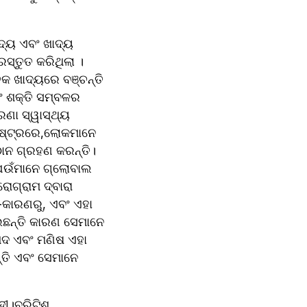
୍ୟ ଏବଂ ଖାଦ୍ୟ 
୍ତୁତ କରିଥିଲା ​।
କ ଖାଦ୍ୟରେ ବଞ୍ଚନ୍ତି 
ଶକ୍ତି ସମ୍ବଳର 
ଣା ସ୍ୱାସ୍ଥ୍ୟ 
ାଷ୍ଟ୍ରରେ,ଲୋକମାନେ 
ଠାନ ଗ୍ରହଣ କରନ୍ତି।
େଉଁମାନେ ଗ୍ଲୋବାଲ 
ଗ୍ରାମ ଦ୍ବାରା 
-କାରଣରୁ, ଏବଂ ଏହା 
ଛନ୍ତି କାରଣ ସେମାନେ 
ପଦ ଏବଂ ମଣିଷ ଏହା 
ତି ଏବଂ ସେମାନେ 
।ବ୍ରିଟିଶ 