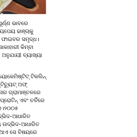
ୟପେୟ ଢାଞ୍ଚାକୁ 
ର ଫାଇବର ସମୃଦ୍ଧ।
କାହାରୀ କିମ୍ବା 
 ଅନୁଯାୟୀ ବ୍ୟାଖ୍ୟା 
କେମିଷ୍ଟିଟ୍ ଟିକଲିନ୍ 
ଚ୍ୟୁଟ୍ ଅଫ୍ 
ାର ଗ୍ରାମାଞ୍ଚଳରେ 
ଟିନ୍ ଏବଂ ଚର୍ବିରେ 
େ।୨୦୦୫ 
୍ଭିଦ-ଆଧାରିତ 
 ଉଦ୍ଭିଦ-ଆଧାରିତ 
ିଥାଏ ସେ ବିଷୟରେ 