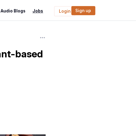
Sign up
Audio Blogs
Jobs
Login
lant-based