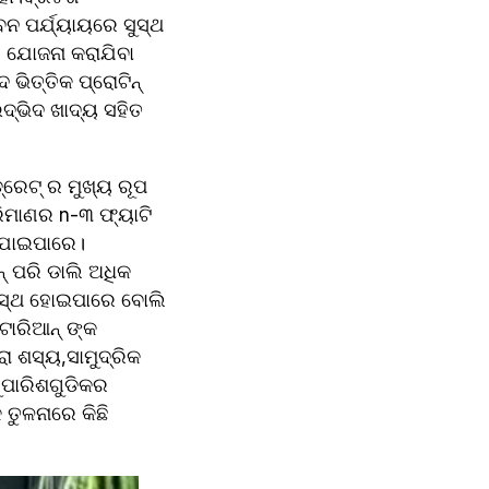
 ପର୍ଯ୍ୟାୟରେ ସୁସ୍ଥ 
 ଯୋଜନା କରାଯିବା 
ଭିତ୍ତିକ ପ୍ରୋଟିନ୍ 
୍ଭିଦ ଖାଦ୍ୟ ସହିତ 
୍ରେଟ୍ ର ମୁଖ୍ୟ ରୂପ 
ିମାଣର n-୩ ଫ୍ୟାଟି 
ରାଯାଇପାରେ।
୍ ପରି ଡାଲି ଅଧିକ 
ସୁସ୍ଥ ହୋଇପାରେ ବୋଲି 
ାରିଆନ୍ ଙ୍କ 
 ଶସ୍ୟ,ସାମୁଦ୍ରିକ 
ପାରିଶଗୁଡିକର 
ୁଳନାରେ କିଛି 