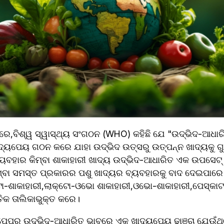
ାଦ୍ୟପେୟ ଗଠନ କରେ ଯାହା ଉଦ୍ଭିଦ ଉତ୍ସରୁ ଉତ୍ପନ୍ନ ଖାଦ୍ୟକୁ ଗ
ବ୍ୟବହାର କିମ୍ବା ଶାକାହାରୀ ଖାଦ୍ୟ ଉଦ୍ଭିଦ-ଆଧାରିତ ଏକ ଉପସେ
 କିମ୍ବା ସମସ୍ତ ପ୍ରକାରର ପଶୁ ଖାଦ୍ୟର ବ୍ୟବହାରକୁ ବାଦ ଦେଇପାର
ୋ-ଶାକାହାରୀ,ଲାକ୍ଟୋ-ଓଭୋ ଶାକାହାରୀ,ଓଭୋ-ଶାକାହାରୀ,ପେସ୍କାଟାର
ତିକ ତାଲିକାଭୁକ୍ତ କରେ।
େପର୍ ଉଦ୍ଭିଦ-ଆଧାରିତ ଭାବରେ ଏକ ଖାଦ୍ୟପେୟ ଢାଞ୍ଚା ଯେଉଁଥିର