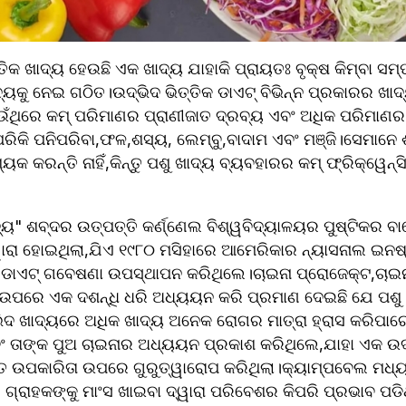
ୟକୁ ନେଇ ଗଠିତ।ଉଦ୍ଭିଦ ଭିତ୍ତିକ ଡାଏଟ୍ ବିଭିନ୍ନ ପ୍ରକାରର ଖାଦ୍
େଉଁଥିରେ କମ୍ ପରିମାଣର ପ୍ରାଣୀଜାତ ଦ୍ରବ୍ୟ ଏବଂ ଅଧିକ ପରିମାଣ
ିକି ପନିପରିବା,ଫଳ,ଶସ୍ୟ, ଲେମ୍ବୁ,ବାଦାମ ଏବଂ ମଞ୍ଜି।ସେମାନେ ଶା
କ କରନ୍ତି ନାହିଁ,କିନ୍ତୁ ପଶୁ ଖାଦ୍ୟ ବ୍ୟବହାରର କମ୍ ଫ୍ରିକ୍ୱେନ୍ସି
୍ୟ" ଶବ୍ଦର ଉତ୍ପତ୍ତି କର୍ଣ୍ଣେଲ ବିଶ୍ୱବିଦ୍ୟାଳୟର ପୁଷ୍ଟିକର ବାୟୋ
ାରା ହୋଇଥିଲା,ଯିଏ ୧୯୮୦ ମସିହାରେ ଆମେରିକାର ନ୍ୟାସନାଲ ଇନଷ୍ଟି
ଡାଏଟ୍ ଗବେଷଣା ଉପସ୍ଥାପନ କରିଥିଲେ।ଚାଇନା ପ୍ରୋଜେକ୍ଟ,ଚାଇନ
ପରେ ଏକ ଦଶନ୍ଧି ଧରି ଅଧ୍ୟୟନ କରି ପ୍ରମାଣ ଦେଇଛି ଯେ ପଶୁ ପ୍ରୋ
ଭିଦ ଖାଦ୍ୟରେ ଅଧିକ ଖାଦ୍ୟ ଅନେକ ରୋଗର ମାତ୍ରା ହ୍ରାସ କରିପାର
 ତାଙ୍କ ପୁଅ ଚାଇନାର ଅଧ୍ୟୟନ ପ୍ରକାଶ କରିଥିଲେ,ଯାହା ଏକ ଉଦ
ତ ଉପକାରିତା ଉପରେ ଗୁରୁତ୍ୱାରୋପ କରିଥିଲା।କ୍ୟାମ୍ପବେଲ ମଧ୍ୟ
 ଗ୍ରାହକଙ୍କୁ ମାଂସ ଖାଇବା ଦ୍ୱାରା ପରିବେଶର କିପରି ପ୍ରଭାବ ପଡ