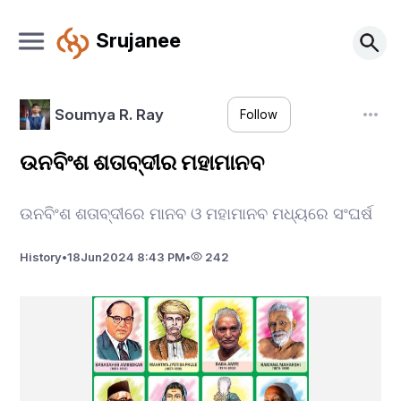
Srujanee
Soumya R. Ray
Follow
ଉନବିଂଶ ଶତାବ୍ଦୀର ମହାମାନବ
ଉନବିଂଶ ଶତାବ୍ଦୀରେ ମାନବ ଓ ମହାମାନବ ମଧ୍ୟରେ ସଂଘର୍ଷ
History
•
18
Jun
2024 8:43 PM
•
242