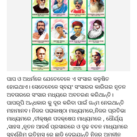
ପାପ ଓ ଅଧର୍ମରେ ଯେତେବେଳେ ଏ ସଂସାର କଳୁଷିତ 
ହୋଇଥାଏ। ସେତେବେଳେ ସ୍ବୟଂ ସଂସାରର କାରିଗର ନୂତନ 
ଅବତାରରେ ସଂସାର ମଧ୍ୟରେ ଅବତରଣ କରିଥାନ୍ତି।
ପାପରୂପି ଅନ୍ଧକାର କୁ ଦୂର କରିବା ପାଇଁ ଜନ୍ମ ନେଇଥାନ୍ତି 
ମହାମାନବ। ନିଜର ପରାକାଷ୍ଠା ମାଧ୍ୟମରେ,ନିଜର ପ୍ରତିଭା 
ମାଧ୍ୟମରେ ,ତୀକ୍ଷ୍ଣ ପଦକ୍ଷେପ ମାଧ୍ୟମରେ , ଧୌର୍ଯ୍ୟ 
,ସାହସ ,ନୂତନ ଆଦର୍ଶ ପ୍ରସାରରେ ଓ ଦୃଢ ବଚନ ମାଧ୍ୟମରେ 
ସ୍ବର୍ଣ୍ଣିମ ଇତିହାସ ରେ ଛାଡି ଦେଇଯାନ୍ତି ନିଜର ଅମଳୀନ 