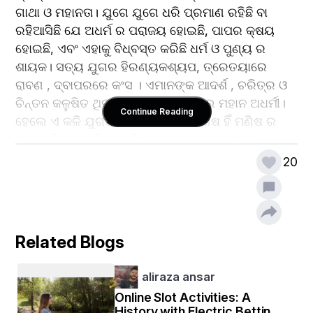
ଗାଥା ଓ ମହାନତା। ଯୁଗେ ଯୁଗେ ଧରି ପ୍ରମାଣ ରହିଛି ବା 
ରହିଆସିଛି ଯେ ଅଧର୍ମ ର ପରାଜୟ ହୋଇଛି, ପାପର କ୍ଷୟ 
ହୋଇଛି, ଏବଂ ଏହାକୁ ବିଧ୍ବସ୍ତ କରିଛି ଧର୍ମ ଓ ପୁଣ୍ୟ ର 
ଶାୟକ। ସତ୍ୟ ଯୁଗର ହିରଣ୍ୟକଶ୍ୟପ, ତ୍ରେତୟାରେ 
ରାବଣ , ଦ୍ବାପରରେ କଂସ । ଏମାନଙ୍କ ଆଦର୍ଶ , ଚରିତ୍ର ଓ 
ଚିନ୍ତନ କଳୁଷିତ ଥିଲା ଅଥବା ଏମାନେ ଥିଲେ ମହାନ ଅଧର୍ମୀ। 
Continue Reading
ହେଲେ ଏ କଳି ଯୁଗର ଅଧର୍ମୀ କିଏ? ଏ ମଣିଷ ହିଁ ମଣିଷ ର 
ଅଙ୍ଗ ରିପୁ ପାଲଟି ଯାଇଛି।ଏଠାରେ ଦେବତା ଓ ଅସୁର 
ମଧ୍ୟରେ ସଂଗ୍ରାମ ନାହିଁ, ଚାଲିଛି ତ ନର ଓ ନର ମଧ୍ୟରେ 
20
ସମର ବା ମହାସମର ।ଏ ମଣିଷ ଜାତି ପାପ ଓ ପୁଣ୍ୟ ର ତରାଜୁ 
ରେ ବନ୍ଧା। କ୍ରୋଧ ,କାମନା ,ହିଂସା ,ଲୋଭ ,ପରନିନ୍ଦା 
,ପରହାନୀ, ଏସବୁ କଣ , ଅଧର୍ମ ଓ ପାପର ଗୋଟିଏ ଗୋଟିଏ 
ଅଙ୍ଗ ନୁହେଁ କି? ଯେଉଁ ନର ଏହାକୁ ନିଜ ଶରୀରରେ ସୁସଜ୍ଜିତ 
Related Blogs
କରିଦେଲା ସେ ହୋଇଗଲା ଅସୁର , ଯିଏ କଲା ନାହିଁ ସେ 
ହୋଇଗଲା ଅମର।
aliraza ansar
ଉନବିଂଶ ଶତାବ୍ଦୀ ରେ ଅଧର୍ମ ର କଣ ବିକାଶ ଲାଭ 
Online Slot Activities: A
History with Electric Betting