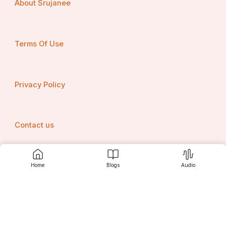
About Srujanee
को उनके सेवानिवृत्ति के बाद एक स्थिर आय का भरोसा देती है, 
जिससे उनका भविष्य सुरक्षित होता है।
Terms Of Use
Privacy Policy
Contact us
Home
Blogs
Audio
Srujanee
Discover