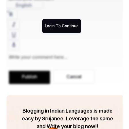
English
Login To Continue
କାଳଃ ସ୍ଵଭାବୋ ନିୟତିର୍ୟଦୁଚ୍ଛା ଭୂତାନି ଯୋନିଃପୁରୁଷ ଇତି 
ଚିନ୍ତ୍ୟା ।
ସଂଯୋଗ ଏଷାଂ ନ ତ୍ଵାତ୍ମଭାବାଦାତ୍ମାପ୍ୟନିଶଃ 
ସୁଖଦୁଃଖୋହେତୋଃ।
Publish
Cancel
ସେ କହିବାକୁ ଲାଗିଲେ ହେ ବେଦ ଶାସ୍ତ୍ର ରେ ଅନେକ କାରଣ 
ର ବର୍ଣ୍ଣନା ଆସିଛି । କେଉଁଠାରେ କାଳ କୁ କାରଣ ବୋଲି 
କୁହାଯାଇଛି ; କାହିଁକି ନା କୈାଣସି ନା କୈାଣସି ସମୟରେ ହିଁ 
ବସ୍ତୁ ମାନଙ୍କର ଉତ୍ପତ୍ତି ଦେଖାଯାଏ, ଜଗତର ରଚନା ଓ 
Blogging in Indian Languages is made
ପ୍ରଳୟ ମଧ୍ୟ କାଳ ର ଅଧୀନ ବୋଲି ଶୁଣାଯାଏ । 
easy by Srujanee. Leverage the same
କେଉଁଠାରେ ସ୍ଵଭାବ କୁ କାରଣ କୁହାଯାଏ ; କାହିଁକି ନା ବୀଜ ର 
and Write your blog now!!