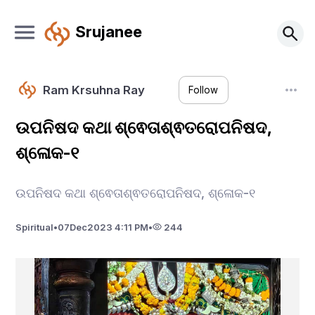
Srujanee
Ram Krsuhna Ray
Follow
ଉପନିଷଦ କଥା ଶ୍ଵେତାଶ୍ଵତରୋପନିଷଦ,
ଶ୍ଳୋକ-୧
ଉପନିଷଦ କଥା ଶ୍ଵେତାଶ୍ଵତରୋପନିଷଦ, ଶ୍ଳୋକ-୧
Spiritual
•
07
Dec
2023 4:11 PM
•
244