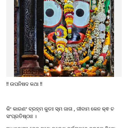
!! ଉପନିଷଦ କଥା !!
କିଂ କାରଣଂ ବ୍ରହ୍ମ କୁତଃ ସ୍ମ ଜାତା , ଜୀବାମ କେନ କ୍ଵ ଚ 
ସଂପ୍ରତିଷ୍ଠାଃ ।