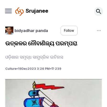
Srujanee
bidyadhar panda
Follow
ଉତ୍କଳର ନୌବାଣିଜ୍ୟ ପରମ୍ପରା
ଓଡ଼ିଶାର ସମୃଦ୍ଧ ସାମୁଦ୍ରିକ ଇତିହାସ
Culture
•
19
Dec
2023 3:26 PM
•
239