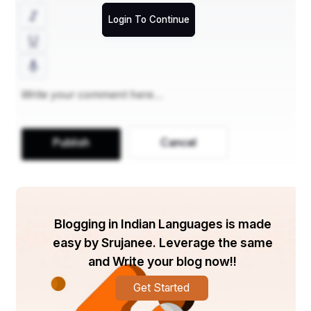
ହେଉଛି, ବାଣିଜ୍ୟ କ୍ଷେତ୍ରରେ ଓଡିଶାକୁ ପୁଣି ସମୃଦ୍ଧ କରି 
Login To Continue
ଅନ୍ତର୍ଜାତୀୟ କାରବାରର ଏକ ପ୍ରମୁଖ ପେଣ୍ଠସ୍ଥଳୀରେ 
ପରିଣତ କରିବା ପାଇଁ ଆମେ ଉଦ୍ୟମ କରିବା। ଇତିହାସ ସହିତ 
ବର୍ତ୍ତମାନକୁ ଯୋଡ଼ି ପାରିଲେ ସମୟକ୍ରମେ ସୃଷ୍ଟ ସମସ୍ତ 
ବିଲକ୍ଷଣ ନିଶ୍ଚୟ ଦୂର ହେବ ଏବଂ ଆଧୁନିକ ଓଡ଼ିଶାର 
ଗୌରବ ବୃଦ୍ଧି ପାଇବ।
@ ଅଢ଼େଇଗୁଣ୍ଡି, କାନପୁର, କଟକ-୭୫୪୦୩୭
Publish
Cancel
ମୋ- ୯୩୪୮୦୪୨୦୬୬
bidyapctc@gmail.com
© ବିଦ୍ୟାଧର ପଣ୍ଡା
Blogging in Indian Languages is made
easy by Srujanee. Leverage the same
and Write your blog now!!
Get Started