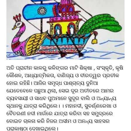
ଅତି ପ୍ରାଚୀନ କାଳରୁ କଳିଙ୍ଗର ମାଟି ଶିକ୍ଷା , ସଂସ୍କୃତି, କୃଷି 
କୌଶଳ, ଆଧ୍ୟାତ୍ମିକତା, ବାଣିଜ୍ୟ ଓ ବୀରତ୍ୱର ପ୍ରତୀକ 
ହୋଇ ରହିଛି। ଆଜିର ସମୃଦ୍ଧ ପାଶ୍ଚାତ୍ୟ ଦୁନିଆ 
ଯେତେବେଳେ ପଛୁଆ ଥିଲା, ସେଇ ଦୂର ଅତୀତରେ ଆମର 
ବ୍ୟବସାୟୀ ଓ ସାଧବ ପୁଅମାନେ ସୁଦୂର ବାଲି ଓ ଅନ୍ୟାନ୍ୟ 
ସ୍ଥାନକୁ ଯାତ୍ରା କରିଥିଲେ। । ମହାନଦୀ, ସୁବର୍ଣ୍ଣରେଖା ଓ 
ବୈତରଣୀ ନଦୀ ମାର୍ଗରେ ଯାତ୍ରା କରିବା ସହ ସମୁଦ୍ରରେ 
ବୋଇତ ଚାଳନା କରି ନିଜର ଅସୀମ ଓ ଅନନ୍ୟ ସାହସର 
ପରାକାଷ୍ଠା ଦେଖାଇଥିଲେ।