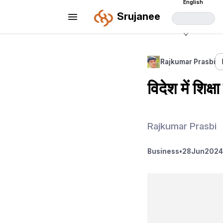
English
Srujanee
Rajkumar Prasbi
विदेश में शिक्ष
Rajkumar Prasbi
Business
•
28
Jun
2024