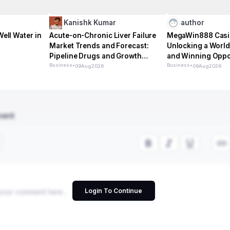
Kanishk Kumar
author
Well Water in
Acute-on-Chronic Liver Failure
MegaWin888 Casi
Market Trends and Forecast:
Unlocking a World 
Pipeline Drugs and Growth
and Winning Oppo
Dynamics
Business
•
Business
•
09
Aug
2026
09
Aug
2026
ment
Login To Continue