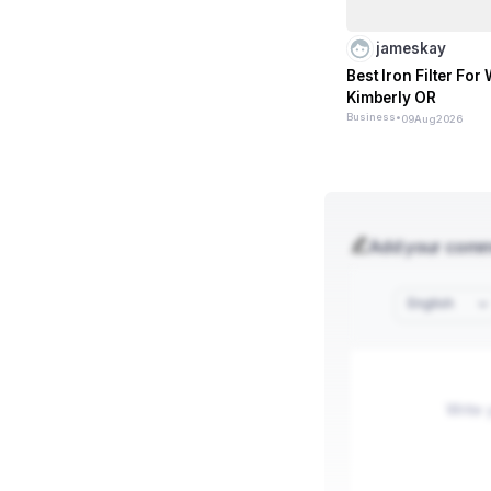
jameskay
Best Iron Filter For 
Kimberly OR
Business
•
09
Aug
2026
Add your com
English