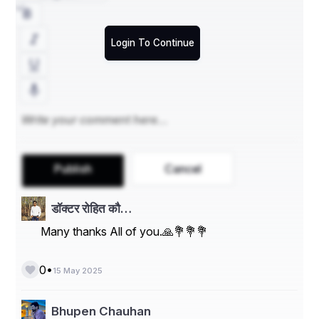
Login To Continue
Publish
Cancel
डॉक्टर रोहित कौ…
Many thanks All of you.🙏💐💐💐
•
0
15 May 2025
Bhupen Chauhan