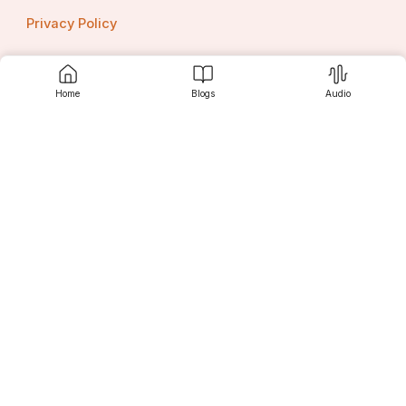
Privacy Policy
Home
Blogs
Audio
Contact us
Srujanee
Discover
For Readers