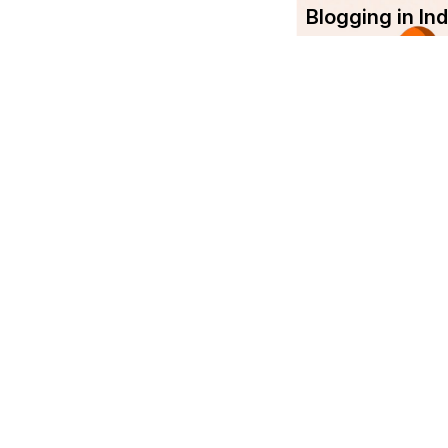
Blogging in I
Com
Srujanee
Abo
India's own Knowledge Sharing
platform!
Ter
Srujanee is working towards
enhancing the footprint of Indian