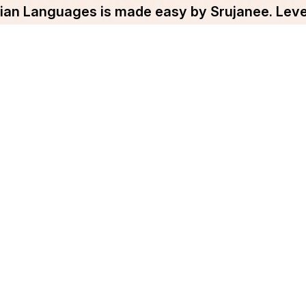
ndian Languages is made easy by Srujanee. Lev
and Write your blog now!!
Get Started
pany
Srujanee
ut Srujanee
Discover
ms Of Use
For Readers