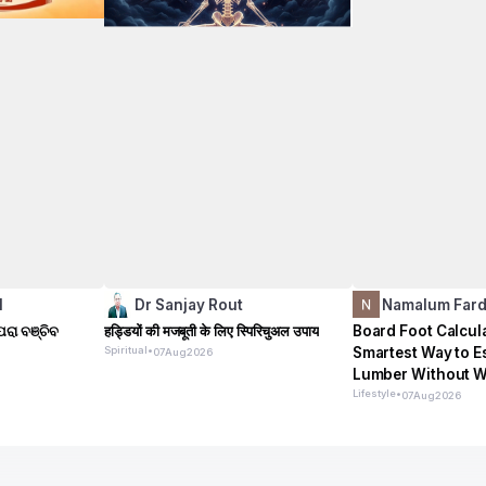
l
Dr Sanjay Rout
Namalum Far
ରା ବଞ୍ଚିବ
हड्डियों की मजबूती के लिए स्पिरिचुअल उपाय
Board Foot Calcul
Spiritual
•
Smartest Way to E
07
Aug
2026
Lumber Without W
Single Dollar
Lifestyle
•
07
Aug
2026