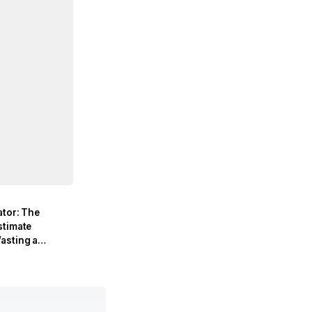
d
ator: The
stimate
asting a