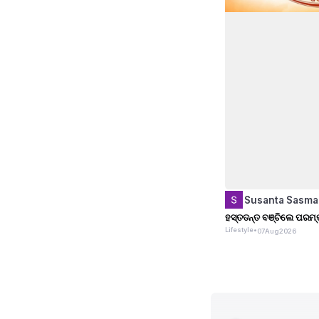
Susanta Sasma
ହସ୍ତତନ୍ତ ବଞ୍ଚିଲେ ପରମ୍ପ
Lifestyle
•
07
Aug
2026