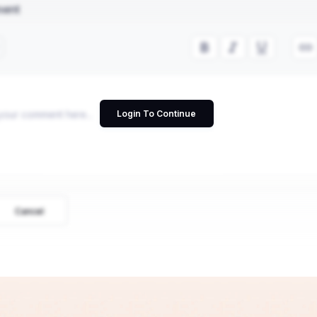
ment
Login To Continue
Cancel