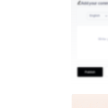
Add your com
English
Publish