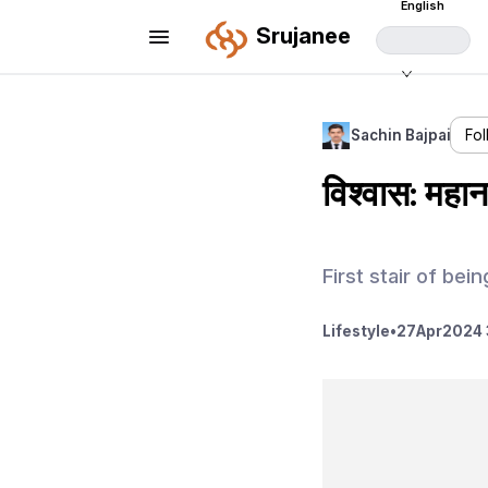
English
Srujanee
Sachin Bajpai
Fo
विश्वास: महान
First stair of bei
Lifestyle
•
27
Apr
2024 