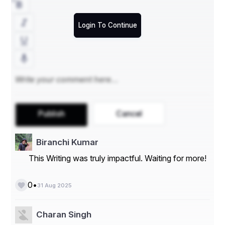
Login To Continue
Publish
Cancel
Biranchi Kumar
This Writing was truly impactful. Waiting for more!
•
0
31 Aug 2025
Charan Singh