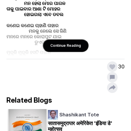
               ମନ ହେଲା ମୋର ପାଗଳ
ତାକୁ ପାଇବାର ଆଶା ଟି ମୋହର
               ହୋଇଗଲା ଏବେ ଡବଲ 
କଣେଇ କଣେଇ ଚାହାଣି ତାହାର 
                   ମନକୁ ନେଲେ ସେ ଜିଣି
ମନରେ ମନରେ କୋରାପୁଟ ଯାଇ
                        ଡୁଏଟ୍ ଗାଇଲି ପୁଣି 
Continue Reading
ମୁରୁକି ମୁରୁକି ହସଟି ତାହାର 
                    ହୃଦୟକୁ କରେସ ଦୃର୍ବୁଳ
ଭାବିଲି ଝିଅଟି ପଡ଼ିଲା ଫାସରେ 
30
                 ଘର ବସିଯିବ ମୋର ଏଥର
ସାହସ କରି ମୁଁ ପଚାରିଲି ଯାଇ 
                   ଭଲ ପାଉଛକି ପ୍ରିୟେ
ପତିତ୍ତର ଦେଇ ସେ କହିଲା 
                     ଭାଇ ତୁମେ କିଏ 
Related Blogs
କୋମଳ ହୃଦୟ ଭାଙ୍ଗିଗଲା ମୋର
                     ଶୁଣି ତା ପାଟିରୁ ଭାଇ
Shashikant Tote
ସେହିଦିନ ଠାରୁ ପ୍ରଣ କରିଦେଲି
सातासमुद्रापार अमेरिकेत 'इंडिया डे'
              ଆଉ ପ୍ରେମରେ ପଡିବି ନାହିଁ 
महोत्सव